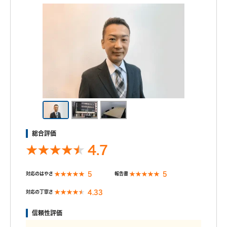
話をくれて、親身になって対応してくれたのが一番良かっ
調査時間
24時間
たです。
また、オフィス内も清潔でやむを得ず子供を連れていき
もっと見る
調査中の印象
ましたが、親切に対応していただきとても安心できまし
依頼前の印象
た。
調査員とは連絡取り合えるということはなく、最初に面
談してくれた方とのSMSのやり取りのみ。
丁寧に話を聞いていただきました。 金額は私にとっては
逐一の報告はなく、1番遅い時で調査日の4日後に連絡が
調査終了後の印象
非常に高価でしたが、初めての経験で焦っていたので，
来ることも、、その間証拠は取れたのか不安で不安でた
もっと見る
他社と比較することなくその場で契約、支払い（電子マ
見積りよりも金額がかかってしまった為。
まりませんでした。
ネー）しました。 もう少し比較するべきだったと思いま
もっと見る
また、報告書が手元に届くまでに10日ほどかかり、結果
いつも忙しい様子でとにかく連絡が遅く不満でしかなか
す。
がわかっているのに動き出せないというじれったい時間
った。
が続いた為、対応の迅速さはあまり感じられませんでし
もっと見る
調査終了後の印象
た。
総合評価
調査中の印象
報告書は1週間後に届きました。写真は画質が悪く、相手
4.7
の顔がこれではよくわかりませんでした！
調査依頼は前日夕方までです。当日は追加料金が必要で
相手の家に入るところが撮れたと言っていたのに相手の
す。 不倫相手の車に二人が乗っていても暗がりに停めら
家の敷地内や部屋に入るところは撮れてなく建物だけが
もっと見る
れた場合、近づかないために中が見えず、証拠にはなりま
5
5
対応のはやさ
報告書
撮れてて文章で、相手の家に入るところを確認と。これ
せんでした。 ただ追跡は丁寧にやっていただいたと思い
もっと見る
じゃ家には入ってない！と言われて終わりです！
4.33
対応の丁寧さ
ます、、熱意も感じました。
本当に調査は素人レベル、詐欺レベルです！！
信頼性評価