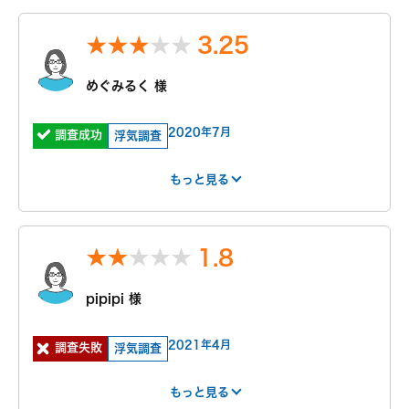
紹介サー
不明
費用
0円
ビス
3.25
報告書
「明朗会計」がモットー。 あとから請求は時間延
見積もり
面談のみ
長以外一切なし！
との比較
依頼者様にあった最適なプランを、オーダーメイド
めぐみるく 様
で提案します。
続きを読む
2020年7月
調査成功
依頼前の印象
浮気調査
ご希望の日程を選んで無料相談！
第一印象は優しそうな女性でした。
もっと見る
ですが相談時間が30分くらいしたら、女性はタメ口にな
日
月
火
水
木
金
土
日
月
火
水
り、まさに探偵版細木数子、『調べなきゃダメだね？』
はやさ
丁寧さ
報告書
事務所
8/9
8/10
8/11
8/12
8/13
8/14
8/15
8/16
8/17
8/18
8/19
『金額80万
もっと見る
○
○
○
○
○
○
○
○
○
○
○
なるけど出せない？そっかー出せないかぁ～。じゃぁ、
1
4
4
4
1.8
時間短くして探偵1人だと25万かな。どう？ダメ？探偵1
人だからそれなりの調査しかしないけど？』
『また考えて相談に来ます！』と伝えたら『私も忙しい
pipipi 様
紹介サー
インターネット
費用
300万円 ~
から逢わないと思うけど！』らしいです。
ビス
お金のない依頼者は元々調査依頼受けないのではないで
検索
400万円
2021年4月
調査失敗
浮気調査
しょうか。笑
明細
人件費
見積もり
見積もりより高
との比較
かった
もっと見る
無料相談/見積もり