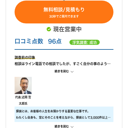
無料相談/見積もり
30秒でご案内できます
現在営業中
口コミ点数
96点
浮気調査: 成功
調査前の印象
相談はライン電話での相談でしたが、すごく自分の事のように
親身になって相談に乗ってもらえました。 また、私が自己肯定
続きを読む
感が低いこともあり、自分のことを攻めていると、もっと自信
を持ちなさいと励ましてもらってすごく嬉しかったです。
調査中の印象
尾行が旦那の会社スタートの予定でしたが、場所が違っていた
代表:近岡 哲
ようで、必死に探してくれたと伺っております。こちらの対応
太郎氏
については本当に調査員の方々に感謝しかありません。
探偵とは、お客様の人生をお預かりする重要な仕事です。
調査後の印象
わたくし自身も、常にそのことを考えながら、探偵として3,000件以上の
報告書はすぐに届けていただけましたが、時間表示が間違って
調査をおこないました。
いました。(ただ、写真の時間が載っているので大丈夫かと思わ
続きを読む