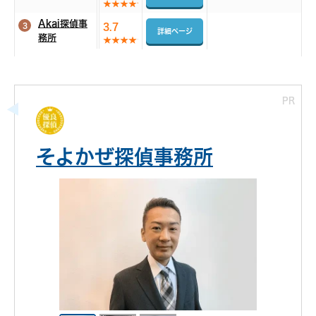
Akai探偵事
3
3.7
詳細ページ
務所
PR
そよかぜ探偵事務所