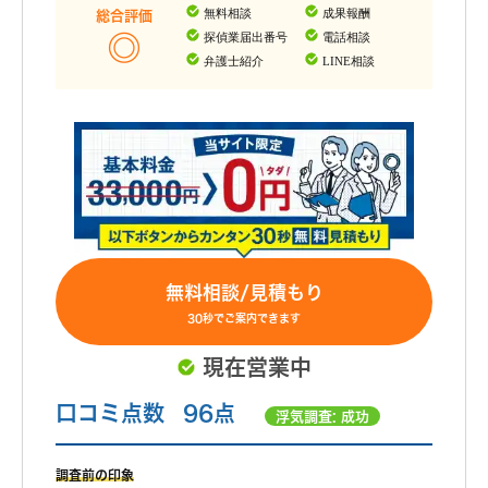
調査終了後の印象
無料相談
成果報酬
総合評価
探偵業届出番号
電話相談
報告書は調査終了後一週間で届きました。 基本的には写
真と時刻と行動の事実だけを書いてあります。 不倫関係
弁護士紹介
LINE相談
の証拠は掴めませんでしたが、追加調査は依頼しませんで
した。
もっと見る
無料相談/見積もり
30秒でご案内できます
現在営業中
口コミ点数
96点
浮気調査: 成功
調査前の印象