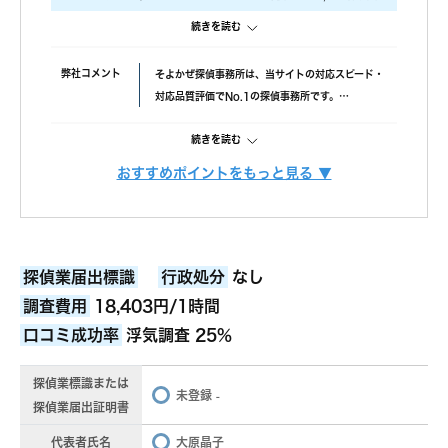
報告書はすぐに届けていただけましたが、時間表示が間違って
調査をおこないました。
いました。(ただ、写真の時間が載っているので大丈夫かと思わ
続きを読む
ですので、当社では調査のクオリティをもっとも大事にしております。
れます。)おそらく、早急に届けたいと思ってくれたのかなと思
具体的には、
います。
弊社コメント
そよかぜ探偵事務所は、当サイトの対応スピード・
・ 厳選した優秀な調査スタッフ
対応品質評価でNo.1の探偵事務所です。
・ 最高品質の機材
失敗口コミが投稿されていない点も安心材料で、完
にこだわり、調査の質をあげるため、常に努力しています。
続きを読む
全成功報酬プランも選べます。また、みんなの名探
また、お客様ひとりひとりに合った調査プランを立てるには、カウンセラ
偵経由で相談できる限定クーポンもあるため、調査
ーも必要不可欠です。
おすすめポイントをもっと見る ▼
力と相談しやすさを重視したい方におすすめです。
調査費用
「明朗会計」がモットー。 あとから請求は時間延
当社では、経歴10年以上のベテランカウンセラーが多数在籍しています。
長以外一切なし！
その結果、98% (2023年度) という非常に高い満足度をいただくことがで
依頼者様にあった最適なプランを、オーダーメイド
きました。
続きを読む
で提案します。
これからも、お客様が「そよかぜ」 のような穏やかな日常をとりもどせる
探偵業届出標識
行政処分
なし
ように、誠実に調査いたします。
調査機材
調査で使用するカメラ数：平均１６台～２２台（他
調査費用
そよかぜ探偵事務所に、どうぞお気軽にご相談ください。
18,403円/1時間
社平均の約8倍！)
口コミ成功率
浮気調査 25%
調査バッテリー総容量 ９００W前後（他社平均
続きを読む
の約6倍！)
探偵業標識または
毎年最新機材を購入しています。
未登録
-
探偵業届出証明書
(他社２～３年に１回買い替え)
カウンセリング
「明朗会計」がモットー。 あとから請求は時間延
長以外一切なし！
代表者氏名
大原晶子