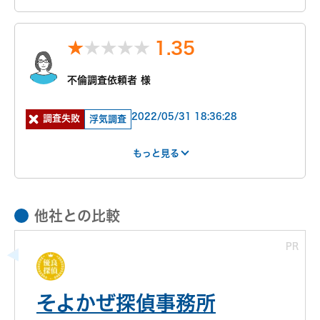
30秒でご案内できます
はやさ
丁寧さ
報告書
事務所
特に良かった点
現在営業中
1
2
2
3
1.35
窓口になってくれた女性のかたが、こまめにメールや電
話をくれて、親身になって対応してくれたのが一番良かっ
たです。
不倫調査依頼者 様
紹介サー
知人の紹介
費用
90万円 ~ 100
また、オフィス内も清潔でやむを得ず子供を連れていき
もっと見る
ましたが、親切に対応していただきとても安心できまし
ビス
万円
2022/05/31 18:36:28
調査失敗
浮気調査
た。
明細
前払いの経費な
見積もり
見積もりより高
ど含めて値段
との比較
かった
もっと見る
特に不満だった点
120万
報告書
見積りよりも金額がかかってしまった為。
調査時間
36時間
また、報告書が手元に届くまでに10日ほどかかり、結果
3
がわかっているのに動き出せないというじれったい時間
他社との比較
が続いた為、対応の迅速さはあまり感じられませんでし
もっと見る
依頼前の印象
た。
PR
夫婦カウンセラーをやってるという女性の方と最初お話
紹介サー
インターネット
費用
20万円 ~ 30万
しし、安心感がありました！知人から聞いていた料金よ
ビス
検索
円
り高かったですが、今月中に契約してくれれば20％オフ
依頼前の印象
明細
4日で110万円
見積もり
見積もり通りだ
そよかぜ探偵事務所
と言われて20万くらい安くなると言うのと、私も時間が
もっと見る
窓口になってくれた女性のかたが、こまめにメールや電
なかったので、その場で契約してしまいました！
との比較
った