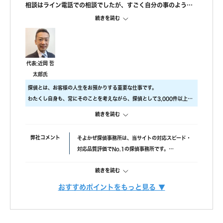
相談はライン電話での相談でしたが、すごく自分の事のように
親身になって相談に乗ってもらえました。 また、私が自己肯定
続きを読む
感が低いこともあり、自分のことを攻めていると、もっと自信
を持ちなさいと励ましてもらってすごく嬉しかったです。
調査中の印象
尾行が旦那の会社スタートの予定でしたが、場所が違っていた
代表:近岡 哲
ようで、必死に探してくれたと伺っております。こちらの対応
太郎氏
については本当に調査員の方々に感謝しかありません。
探偵とは、お客様の人生をお預かりする重要な仕事です。
調査後の印象
わたくし自身も、常にそのことを考えながら、探偵として3,000件以上の
報告書はすぐに届けていただけましたが、時間表示が間違って
調査をおこないました。
いました。(ただ、写真の時間が載っているので大丈夫かと思わ
続きを読む
ですので、当社では調査のクオリティをもっとも大事にしております。
れます。)おそらく、早急に届けたいと思ってくれたのかなと思
具体的には、
います。
弊社コメント
そよかぜ探偵事務所は、当サイトの対応スピード・
・ 厳選した優秀な調査スタッフ
対応品質評価でNo.1の探偵事務所です。
・ 最高品質の機材
失敗口コミが投稿されていない点も安心材料で、完
にこだわり、調査の質をあげるため、常に努力しています。
続きを読む
全成功報酬プランも選べます。また、みんなの名探
また、お客様ひとりひとりに合った調査プランを立てるには、カウンセラ
偵経由で相談できる限定クーポンもあるため、調査
ーも必要不可欠です。
おすすめポイントをもっと見る ▼
力と相談しやすさを重視したい方におすすめです。
調査費用
「明朗会計」がモットー。 あとから請求は時間延
当社では、経歴10年以上のベテランカウンセラーが多数在籍しています。
長以外一切なし！
その結果、98% (2023年度) という非常に高い満足度をいただくことがで
依頼者様にあった最適なプランを、オーダーメイド
きました。