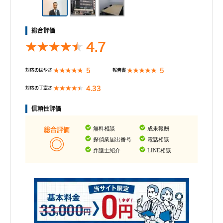
総合評価
4.7
5
5
対応のはやさ
報告書
4.33
対応の丁寧さ
信頼性評価
無料相談
成果報酬
総合評価
探偵業届出番号
電話相談
弁護士紹介
LINE相談