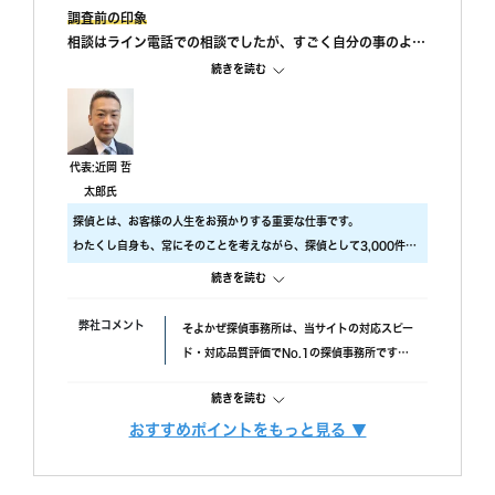
調査前の印象
相談はライン電話での相談でしたが、すごく自分の事のよう
に親身になって相談に乗ってもらえました。 また、私が自
続きを読む
己肯定感が低いこともあり、自分のことを攻めていると、も
っと自信を持ちなさいと励ましてもらってすごく嬉しかった
です。
調査中の印象
代表:近岡 哲
尾行が旦那の会社スタートの予定でしたが、場所が違ってい
太郎氏
たようで、必死に探してくれたと伺っております。こちらの
探偵とは、お客様の人生をお預かりする重要な仕事です。
対応については本当に調査員の方々に感謝しかありません。
わたくし自身も、常にそのことを考えながら、探偵として3,000件以
調査後の印象
上の調査をおこないました。
続きを読む
報告書はすぐに届けていただけましたが、時間表示が間違っ
ですので、当社では調査のクオリティをもっとも大事にしておりま
ていました。(ただ、写真の時間が載っているので大丈夫か
す。
弊社コメント
そよかぜ探偵事務所は、当サイトの対応スピー
と思われます。)おそらく、早急に届けたいと思ってくれた
具体的には、
ド・対応品質評価でNo.1の探偵事務所です。
のかなと思います。
・ 厳選した優秀な調査スタッフ
失敗口コミが投稿されていない点も安心材料
・ 最高品質の機材
続きを読む
で、完全成功報酬プランも選べます。また、み
にこだわり、調査の質をあげるため、常に努力しています。
んなの名探偵経由で相談できる限定クーポンも
おすすめポイントをもっと見る ▼
また、お客様ひとりひとりに合った調査プランを立てるには、カウン
調査費用
「明朗会計」がモットー。 あとから請求は時
あるため、調査力と相談しやすさを重視したい
セラーも必要不可欠です。
間延長以外一切なし！
方におすすめです。
当社では、経歴10年以上のベテランカウンセラーが多数在籍していま