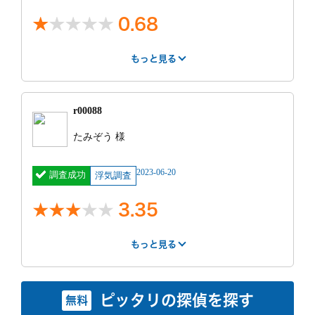
両代￥10,800
ホテル代
0.68
￥6,800 ガソ
調査中の印象
リン代
￥2,800
もっと見る
調査の人数は明かされない。
はやさ
丁寧さ
報告書
0.375
0.375
1
依頼前の印象
r00088
相談は出張してもらいました。お店でかかる料金は払
紹介サー
調査終了後の印象
不明
費用
0円
いましたが、出張費はありませんでした。よく話を聞
たみぞう 様
ビス
いて貰いましたが他社との比較の話が長かったです。
全額、調査終了前に支払えば、途中経過を教える約束
見積もり
面談のみ
もっと見る
をしたのに、教えてもらえないばかりか、報告時もな
2023-06-20
調査成功
との比較
浮気調査
にもつかめなかったのに、思わせ振りにじらされた。
しかも半年後も調査報告書がもらえない。
もっと見る
3.35
調査の人数は明かされない。
特に良かった点
調査中の印象
電話の受付の方は、丁寧な対応をしていただけまし
もっと見る
LINEでやり取りしました。明日絶対に会うと確信する
た。女性の方だったので、とても安心感がありまし
はやさ
丁寧さ
報告書
事務所
証拠を掴んだので、急なお願いでしたが対応してもら
た。話しやすく、相談しやすかったです。実際には料
えました。しかし、それ以前にこちらは確実に会わな
3
3
4
1
金が高すぎたので調査はおねがいしていないので、電
もっと見る
いとわかるから動かないでいるのに、せかすような態
もっと見る
話対応のみの感想です。
ピッタリの探偵を探す
無料
度がありました。私がその話通りにした場合は日数が
紹介サー
インターネット
費用
300万円 ~