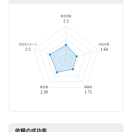
8/7
8/8
8/9
8/10
8/11
8/12
8/13
8/14
8/1
○
○
○
○
○
○
○
○
○
総合評価
2.2
対応のスピード
対応の質
2.5
1.64
無料相談/見積もり
30秒でご案内できます
現在営業中
報告書
事務所
2.29
1.71
依頼の成功率