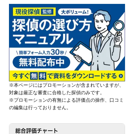
依頼者様にあった最適なプランを、オーダーメ
す。
続きを読む
イドで提案します。
その結果、98% (2023年度) という非常に高い満足度をいただくこと
ができました。
調査機材
調査で使用するカメラ数：平均１６台～２２台
これからも、お客様が「そよかぜ」 のような穏やかな日常をとりもど
（他社平均の約8倍！)
せるように、誠実に調査いたします。
調査バッテリー総容量 ９００W前後（他社
そよかぜ探偵事務所に、どうぞお気軽にご相談ください。
続きを読む
平均の約6倍！)
毎年最新機材を購入しています。
カウンセリング
「明朗会計」がモットー。 あとから請求は時
(他社２～３年に１回買い替え)
間延長以外一切なし！
依頼者様にあった最適なプランを、オーダーメ
続きを読む
イドで提案します。
※本ページにはプロモーションが含まれていますが、
報告書
「明朗会計」がモットー。 あとから請求は時
対象は厳正な審査に合格した探偵のみです。
間延長以外一切なし！
依頼者様にあった最適なプランを、オーダーメ
※プロモーションの有無による評価点の操作、口コミ
イドで提案します。
の編集は行っておりません。
続きを読む
ご希望の日程を選んで無料相談！
総合評価チャート
金
土
日
月
火
水
木
金
土