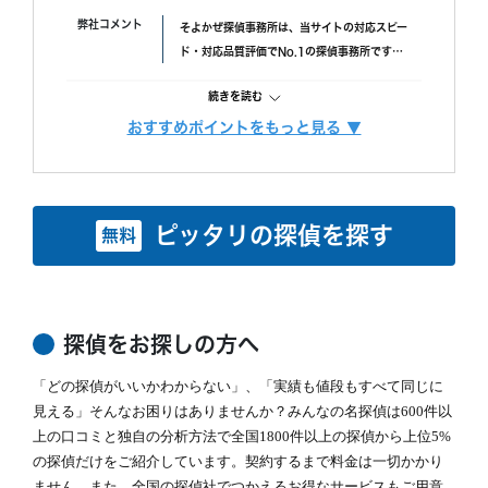
ていました。(ただ、写真の時間が載っているので大丈夫か
す。
弊社コメント
そよかぜ探偵事務所は、当サイトの対応スピー
と思われます。)おそらく、早急に届けたいと思ってくれた
具体的には、
ド・対応品質評価でNo.1の探偵事務所です。
のかなと思います。
・ 厳選した優秀な調査スタッフ
失敗口コミが投稿されていない点も安心材料
・ 最高品質の機材
続きを読む
で、完全成功報酬プランも選べます。また、み
にこだわり、調査の質をあげるため、常に努力しています。
んなの名探偵経由で相談できる限定クーポンも
おすすめポイントをもっと見る ▼
また、お客様ひとりひとりに合った調査プランを立てるには、カウン
調査費用
「明朗会計」がモットー。 あとから請求は時
あるため、調査力と相談しやすさを重視したい
セラーも必要不可欠です。
間延長以外一切なし！
方におすすめです。
当社では、経歴10年以上のベテランカウンセラーが多数在籍していま
依頼者様にあった最適なプランを、オーダーメ
す。
続きを読む
イドで提案します。
ピッタリの探偵を探す
無料
その結果、98% (2023年度) という非常に高い満足度をいただくこと
ができました。
調査機材
調査で使用するカメラ数：平均１６台～２２台
これからも、お客様が「そよかぜ」 のような穏やかな日常をとりもど
（他社平均の約8倍！)
せるように、誠実に調査いたします。
調査バッテリー総容量 ９００W前後（他社
そよかぜ探偵事務所に、どうぞお気軽にご相談ください。
続きを読む
平均の約6倍！)
探偵をお探しの方へ
毎年最新機材を購入しています。
カウンセリング
「どの探偵がいいかわからない」、「実績も値段もすべて同じに
「明朗会計」がモットー。 あとから請求は時
(他社２～３年に１回買い替え)
間延長以外一切なし！
見える」そんなお困りはありませんか？みんなの名探偵は600件以
依頼者様にあった最適なプランを、オーダーメ
上の口コミと独自の分析方法で全国1800件以上の探偵から上位5%
続きを読む
イドで提案します。
の探偵だけをご紹介しています。契約するまで料金は一切かかり
ません。また、全国の探偵社でつかえるお得なサービスもご用意