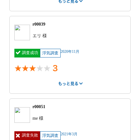
もっと見る
丁寧さ
報告書
事務所
1
1
2
r00039
紹介サー
不明
費用
100万円 ~
エリ 様
ビス
120万円
明細
一週間プラン
見積もり
見積もり通りだ
2020年11月
調査成功
で、朝から晩ま
浮気調査
との比較
った
で。ホテルには
入ったらそれ
3
は、別料金との
こと。
もっと見る
調査時間
1週間プラン
はやさ
丁寧さ
報告書
事務所
5
1
3
3
依頼前の印象
r00051
不貞について、証拠について、いろいろ教えてくれた
紹介サー
インターネット
費用
20万円 ~ 30
me 様
こと。長時間話を聞いてくれたこと。アフターケアと
ビス
検索
万円
して、相手への示談交渉人がいるらしく、その話な
明細
基本料
見積もり
見積もりより高
ど。
もっと見る
2021年3月
調査失敗
￥216,000 車
浮気調査
との比較
かった