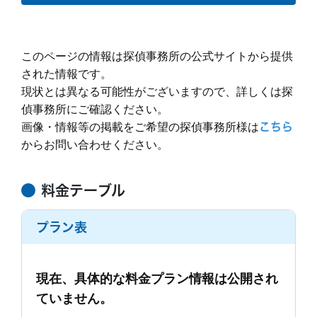
かかるので加算されてしまいます。
ビス
検索
400万円
特に不満だった点
調査終了後の印象
明細
成功報酬
見積もり
見積もり通りだ
との比較
った
ホームページには1時間2500円と書いてありますが、
このページの情報は探偵事務所の公式サイトから提供
事務所に聞きに行き、今までやり取りしていた方とは
調査時間
成功報酬
実際にはそれはGPSのみで、しかも1週間のレンタルか
別の方から説明を受けました。証拠写真も見せて頂き
された情報です。
らとなるので、料金は４２万円と言われました。
ましたしダウンロードで頂きましたが、冊子は後日配
現状とは異なる可能性がございますので、詳しくは探
実際の調査料金ですが、私は短時間でお願いしたかっ
もっと見る
送でした。１週間以内に発送すると言われるも全く到
もっと見る
依頼前の印象
たのですが、それは無理とのことで、1日20万円と言
偵事務所にご確認ください。
着せず、3週間後に催促して届きました。飲食店の写
われました。
画像・情報等の掲載をご希望の探偵事務所様は
こちら
真は鮮明、ホテルの出入りが顔が不鮮明でした。散々
相談は私の最寄り駅の近くのカフェで行いました。話
ホームページには他社よりだいぶ安いようなことが書
他社について不鮮明は意味がないからと言っていたの
からお問い合わせください。
を聞いていただけましたが他の探偵の見積もとると言
いてあったので、連絡してみましたが、やはり探偵さ
依頼前の印象
で指摘しました。そもそも１日の証拠の時点で不十
ったら早めに調査に入ったほうが良いと急かされここ
んは高いのですね。
分。頑張って。と返ってきました。他にも自分で持っ
に決めてしまったことがざんねんです。
もっと見る
電話の受付の方は、丁寧な対応をしていただけまし
てる証拠があるからよかったものの、その1回を不鮮
料金テーブル
た。女性の方だったので、とても安心感がありまし
明にしたことを開き直る発言で不信感は増しました。
た。話しやすく、相談しやすかったです。実際には料
金が高すぎたので調査はおねがいしていないので、電
もっと見る
プラン表
調査中の印象
話対応のみの感想です。
ホームページには1時間2500円と書いてありますが、
成功報酬でお願いしたので待つことが大変でした。途
実際にはそれはGPSのみで、しかも1週間のレンタルか
中経過を知りたいと何度言っても教えてもらえず歯が
らとなるので、料金は４２万円と言われました。
現在、具体的な料金プラン情報は公開され
ゆい思いをしていました。
実際の調査料金ですが、私は短時間でお願いしたかっ
ていません。
もっと見る
たのですが、それは無理とのことで、1日20万円と言