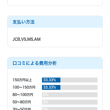
われました。
ホームページには他社よりだいぶ安いようなことが書
いてあったので、連絡してみましたが、やはり探偵さ
調査終了後の印象
んは高いのですね。
支払い方法
写真はきれいに取れていました。弁護士による不貞の
見解も複数名もらうことができたので特に問題はなか
ったように思います。
もっと見る
JCB,VS,MS,AM
口コミによる費用分析
150万円以上
33.33%
100～150万円
33.33%
80～100万円
0%
50～80万円
0%
30～50万円
0%