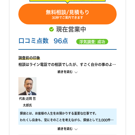
無料相談/見積もり
30秒でご案内できます
現在営業中
口コミ点数
96点
浮気調査: 成功
調査前の印象
相談はライン電話での相談でしたが、すごく自分の事のよう
に親身になって相談に乗ってもらえました。 また、私が自
続きを読む
己肯定感が低いこともあり、自分のことを攻めていると、も
っと自信を持ちなさいと励ましてもらってすごく嬉しかった
です。
調査中の印象
代表:近岡 哲
尾行が旦那の会社スタートの予定でしたが、場所が違ってい
太郎氏
たようで、必死に探してくれたと伺っております。こちらの
探偵とは、お客様の人生をお預かりする重要な仕事です。
対応については本当に調査員の方々に感謝しかありません。
わたくし自身も、常にそのことを考えながら、探偵として3,000件以
調査後の印象
上の調査をおこないました。
続きを読む
報告書はすぐに届けていただけましたが、時間表示が間違っ
ですので、当社では調査のクオリティをもっとも大事にしておりま