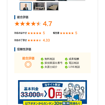
総合評価
4.7
5
5
対応のはやさ
報告書
4.33
対応の丁寧さ
信頼性評価
総合評価
無料相談
成果報酬
探偵業届出番号
電話相談
弁護士紹介
LINE相談