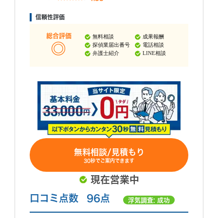
信頼性評価
総合評価
無料相談
成果報酬
探偵業届出番号
電話相談
弁護士紹介
LINE相談
無料相談/見積もり
30秒でご案内できます
現在営業中
口コミ点数
96点
浮気調査: 成功