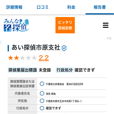
詳細情報
口コミ
料金
報告書
ピッタリ
☰
探偵診断
PR
PR
あい探偵市原支社
2.2
探偵業届出標識
未登録
行政処分
確認できず
探偵業標識または
千葉県公安委員会 第44160033号
探偵業届出証明書
代表者氏名
浅見 俊祐
所在地
千葉県市原市五井中央西1丁目6−1
行政処分
確認できず