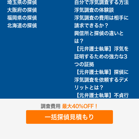
埼玉県の探偵
自分で浮気調査する方法
大阪府の探偵
浮気調査の体験談
福岡県の探偵
浮気調査の費用は相手に
北海道の探偵
請求できるか？
興信所と探偵の違いと
は？
【元弁護士執筆】浮気を
証明するための強力な3
つの証拠
【元弁護士執筆】探偵に
浮気調査を依頼するデメ
リットとは？
【元弁護士執筆】不貞行
為とは？どこから不貞行
調査費用
最大40%OFF！
為なのか
一括探偵見積もり
浮気調査の成功率はどれ
くらい？成功率を高める
コツを元弁護士が解説