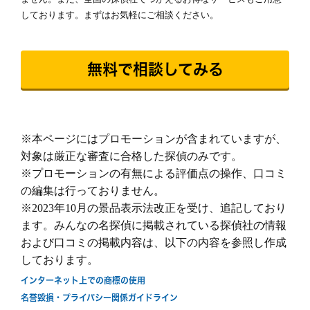
報告書
「明朗会計」がモットー。 あとから請求は時
しております。まずはお気軽にご相談ください。
間延長以外一切なし！
依頼者様にあった最適なプランを、オーダーメ
イドで提案します。
続きを読む
無料で相談してみる
ご希望の日程を選んで無料相談！
金
土
日
月
火
水
木
金
土
※本ページにはプロモーションが含まれていますが、
8/7
8/8
8/9
8/10
8/11
8/12
8/13
8/14
8/1
対象は厳正な審査に合格した探偵のみです。
○
○
○
○
○
○
○
○
○
※プロモーションの有無による評価点の操作、口コミ
の編集は行っておりません。
※2023年10月の景品表示法改正を受け、追記しており
ます。みんなの名探偵に掲載されている探偵社の情報
および口コミの掲載内容は、以下の内容を参照し作成
しております。
無料相談/見積もり
インターネット上での商標の使用
30秒でご案内できます
名誉毀損・プライバシー関係ガイドライン