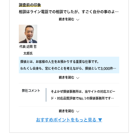
調査前の印象
相談はライン電話での相談でしたが、すごく自分の事のよう
に親身になって相談に乗ってもらえました。 また、私が自
続きを読む
己肯定感が低いこともあり、自分のことを攻めていると、も
っと自信を持ちなさいと励ましてもらってすごく嬉しかった
です。
調査中の印象
代表:近岡 哲
尾行が旦那の会社スタートの予定でしたが、場所が違ってい
太郎氏
たようで、必死に探してくれたと伺っております。こちらの
探偵とは、お客様の人生をお預かりする重要な仕事です。
対応については本当に調査員の方々に感謝しかありません。
わたくし自身も、常にそのことを考えながら、探偵として3,000件以
調査後の印象
上の調査をおこないました。
続きを読む
報告書はすぐに届けていただけましたが、時間表示が間違っ
ですので、当社では調査のクオリティをもっとも大事にしておりま
ていました。(ただ、写真の時間が載っているので大丈夫か
す。
弊社コメント
そよかぜ探偵事務所は、当サイトの対応スピー
と思われます。)おそらく、早急に届けたいと思ってくれた
具体的には、
ド・対応品質評価でNo.1の探偵事務所です。
のかなと思います。
・ 厳選した優秀な調査スタッフ
失敗口コミが投稿されていない点も安心材料
・ 最高品質の機材
続きを読む
で、完全成功報酬プランも選べます。また、み
にこだわり、調査の質をあげるため、常に努力しています。
んなの名探偵経由で相談できる限定クーポンも
おすすめポイントをもっと見る ▼
また、お客様ひとりひとりに合った調査プランを立てるには、カウン
調査費用
「明朗会計」がモットー。 あとから請求は時
あるため、調査力と相談しやすさを重視したい
セラーも必要不可欠です。
間延長以外一切なし！
方におすすめです。
当社では、経歴10年以上のベテランカウンセラーが多数在籍していま