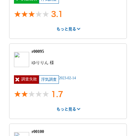
メンタルケアは自分でできる。
調査終了後の印象
＝270,000円
なと思います。
そういう人にしかおすすめできません。
問題解決の為に親身になって話を聞いて頂きました。
車両機材代1
3.1
金額に関しても最初に説明を受けた通りの内容のた
無駄な調査・コストをカットできるよう経験豊富な調
日 50,000円
め、探偵＝高額のイメージですが、それまでの対応、
査員の調査プランを立てて下さいました。
消費税
当日の動き、報告書などから、十分満足できる結果で
もっと見る
32,000円
もっと見る
した。とても感謝しています。
もっと見る
GPS代1日
はやさ
丁寧さ
報告書
不満点は特にありません。しいてあげるとするなら
1,000円 ※契
ば、時間パックでプラン契約していたため、その時間
3
4
3
約特記事項 2日
が余っても切り捨てとなってしまうことです。ただ少
目以降の車両機
r00095
調査終了後の印象
ない時間プランで契約し、あとあと延長追加料を払う
材代 １日
紹介サー
街角相談所 探
費用
70万円 ~ 80
くらいなら、予め余裕を見ておいた方がお得でもある
ゆりりん 様
35000円 延長
報告書は依頼終了後1週間ほどで届きました。旦那の
ビス
偵
万円
ので、私は結果として余りましたが、納得していま
時は1名1時
浮気の証拠写真が綺麗に写っていました。私の知らな
明細
人件費6千円×3
見積もり
見積もりより安
間 7000円
す。
い日にも浮気されていました。
2023-02-14
調査失敗
名 機材費5万
浮気調査
との比較
かった
（3名なので1
もっと見る
円
時間 21000
円）
1.7
調査時間
15時間
調査時間
0時間
もっと見る
依頼前の印象
はやさ
丁寧さ
報告書
依頼前の印象
迅速&丁寧な対応でした。 サイトに記載の設定料金よ
3
2
1
り低価格だった。 車両機材が思ったより高かった。
探偵事務所に行く時に必要な物として 身分証明書と判
r00100
即決すれば割引をするという対応だった。
子が必要と言われた。 エレベーターを降りてすぐの