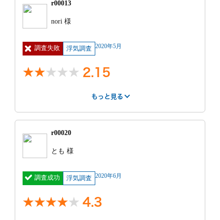
r00013
紹介サー
不明
費用
0円
nori 様
ビス
見積もり
面談のみ
2020年5月
調査失敗
との比較
浮気調査
2.15
依頼前の印象
カウンセリングが女性でとても話しやすかったのと、
もっと見る
見積もりの際出来るだけ安くできるよう条件をいくつ
はやさ
丁寧さ
報告書
事務所
か提示してくださった。
3
3
1
4
カウンセリングがとても話しやすかった反面、その場
もっと見る
r00020
で「契約します」と言わないと帰れないような雰囲気
になってしまいました。弁護士に相談した際に「不倫
紹介サー
不明
費用
100万円 ~
とも 様
相手が若いから慰謝料があまり取れない可能性もあ
ビス
120万円
る。探偵費用はあまりかけない方が良い」と言われた
明細
車両費約20万
見積もり
見積もりより高
ことを正直に話した時に「ちゃんとした証拠を持って
2020年6月
調査成功
円、人件費約
浮気調査
との比較
かった
いれば正社員なら差し押さえもできるから調査したほ
60万円、機材
うがいいと思います」とはっきり言われ、貰える金額
費約30万円
4.3
もわからないのに大金を先にかける行為を勧められて
いることにとても恐怖を覚えました。