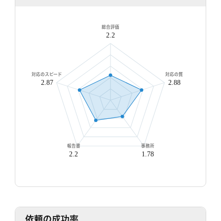
8/7
8/8
8/9
8/10
8/11
8/12
8/13
8/14
8/1
○
○
○
○
○
○
○
○
○
総合評価
2.2
対応のスピード
対応の質
2.87
2.88
無料相談/見積もり
30秒でご案内できます
現在営業中
報告書
事務所
2.2
1.78
依頼の成功率