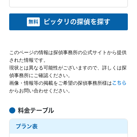
になった。 警戒心の強い夫にgpsをつける事を断念し
はやさ
丁寧さ
報告書
事務所
最寄りまで来てくれて、親身に話を聞いてくれて、見
と言われました。 もし時間が余ったらその分返金対応
gps無しでいったん追跡調査をしようとなる。 日時を
積もりプランなどのいろいろ丁寧に教えてくれて良か
します。とのことだったので、少し時間を多めに取り
決めた。調査日間近になったが 側で見ていても私の動
2
2
2
1
ったです。
ました。
もっと見る
きを常に目で追う警戒心の強さで調査してもバレるな
ピッタリの探偵を探す
無料
もっと見る
と思い 調査の解約を伝える。 伝えた途端 調査員は
紹介サー
街角相談所 探
費用
20万円 ~ 30
先鋭だから大丈夫だから 絶対に不倫の証拠を掴んだ方
ビス
偵
万円
がいいなどなど何回か調査中止をしないよう言われた
調査中の印象
明細
ＧＰＳ取り付け
見積もり
見積もり通りだ
が gpsを取付できないからと言う事に対して 頑張って
調査中の印象
機材費 車両費
との比較
った
としか言わない調査員と営業は調査員と話しての応対
このページの情報は探偵事務所の公式サイトから提供
リアルタイム報告で、とても便利だった。 36時間前に
尾行調査
で終わり。 これで調査開始したら 夫は即気がつくな
調査中のやりとりもLINEでしてくれて良かったです。
キャンセルならキャンセルをしなければ料金が発生し
された情報です。
調査時間
と思いました。
10時間(記憶曖
見失った時も一生懸命探してくれて良かったです。
てしまう。 最低稼働時間4時間。 相手の住所はわかっ
現状とは異なる可能性がございますので、詳しくは探
昧)
たが、名前などは全くわからなかった。
もっと見る
偵事務所にご確認ください。
画像・情報等の掲載をご希望の探偵事務所様は
こちら
依頼前の印象
からお問い合わせください。
調査終了後の印象
調査終了後の印象
人による感じでした。威圧感ある怖い方には中々お話
しづらかったです。 モラハラ夫に疲れはて不倫調査依
調査が終わってから半年以上経ちますがいっこうに報
多めの時間数勧められて契約したので、余ってしま
頼をしていたので泣きそうになりました。 人数が少な
告書が送られてきません。 浮気現場が取れなかった
料金テーブル
い、途中解約をお願いしたら、途中解約は93000円か
いから。とのことで思うように調査は進まないかも。
もっと見る
ら、報告書は無しで終了なのでしょうか？ ぼったくら
かると言われ、え？となりました。 紙には書いてあ
といわれ不安になりましたが的中しました。
れた感じです。
もっと見る
る。と言われましたが説明はありませんでした。 紙に
もっと見る
プラン表
書いてあると言われても読み切れなかったし、なんか