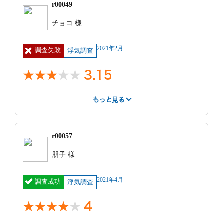
特に不満だった点
r00049
が大きすぎました。
紹介サー
最初は1週間で50万ほどと言われましたが金額的に難
街角相談所 探
費用
40万円 ~ 50
チョコ 様
特に良かった点
ビス
偵
万円
しいというと3日で30万と言われました。ゴリ押しと
調査中の印象
までは行きませんがまあまあ押してきます。ちなみに
明細
車両機材費とし
見積もり
覚えていない
土日祝日連休中でもオフィス対応できたこと。くらい
こちらではラビット探偵社さんを紹介されまし
もっと見る
2021年2月
調査失敗
て45000円
浮気調査
との比較
今どんな状況か把握し、その後を考えましょう、との
ですかね。
た。
人件費として
ことでしたが、5日間の張り込みで予定の35時間80万
支社の人が足りないときは他所の支社から応援がくる
27000円
3.15
円を使い切り、結局家から出た、帰ってきたの報告だ
みたいです。
もっと見る
けで終わってしまいました。調査当日、開始の時間に
オフィス自体は可もなく不可もなく……小部屋になる
もっと見る
依頼前の印象
お願いしますとラインしても30分既読にならず、その
よう間仕切りしているので、少し狭さはありますが気
特に良かった点
もっと見る
担当者ではなく、契約書を交わした担当の方に連絡し
になるほどではありません。
事務所まで行かなくても近くまで来て相談を聞いて頂
はやさ
丁寧さ
報告書
たら既読になったこともありました。なんとなく不信
特に不満だった点
街角探偵相談所さんへの相談から紹介までとても迅速
けたのはとても助かりました。カウンセラーの方は比
感が大きくなりました
4
5
2
に対応いただきました。小さな子供がいたため、最寄
較的しっかりお話を聞いて下さいました。料金は有名
結果的にちゃんと裁判に使えるレベルの証拠もとれま
り駅のファミレスでお会いしました。事前にある程度
r00057
どころの中では安い方なのだと思います。またお断り
もっと見る
したし調査書もいただけましたが、はっきりいってお
金額等は下調べしていたこと、急いでいたこともあ
もっと見る
する時もしつこくなかったのでその辺りは良かったで
紹介サー
街角相談所 探
費用
20万円 ~ 30
すすめしません。
朋子 様
り、当日お話を伺い、その方の対応の良さでその場で
す。最初は1週間で50万ほどと言われましたが金額的
ビス
偵
万円
まず、最初に相談に訪れた時点でカウンセラーと面談
もっと見る
即決し調査を依頼。
に難しいというと3日で30万と言われました。ゴリ押
します。
明細
車両機材費5万
見積もり
見積もり通りだ
前日の夜に明日密会がありそうだと相談の連絡をした
しとまでは行きませんがまあまあ押してきます。ちな
2021年4月
調査成功
親身に話を聞いてくれます。契約後はLINEを交換し
円
浮気調査
との比較
った
ら、すぐに担当の方が人員を手配してくださり、翌朝
みにこちらではラビット探偵社さんを紹介されまし
特に不満だった点
「なにかあったら連絡ください。カウンセラーとして
6時から調査していただきました。調査中もラインに
た。
話を聞きます。」との事でしたが調査担当者の連絡先
依頼前の印象
4
不満点は特にありません。しいてあげるとするなら
て現状報告をして下さり、調査日に以外も相談に乗っ
依頼前の印象
を案内してからは１度も連絡が取れませんでした。引
ば、時間パックでプラン契約していたため、その時間
て下さり、大変頼もしかったです。金額に関しても最
土日祝日連休中でもオフィス対応できたこと。くらい
き継いだからもう知らねって事でしょう。