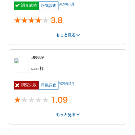
2020年5月
調査成功
浮気調査
3.8
もっと見る
はやさ
丁寧さ
報告書
4
4
4
r00009
紹介サー
不明
費用
40万円 ~ 50
sana 様
ビス
万円
見積もり
見積もりより高
2020年5月
調査失敗
との比較
かった
浮気調査
1.09
特に良かった点
LINEでリアルタイム報告してくれたこと。
もっと見る
はやさ
丁寧さ
事務所
0.5
0.625
0.375