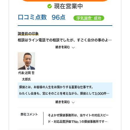
現在営業中
口コミ点数
96点
浮気調査: 成功
調査前の印象
相談はライン電話での相談でしたが、すごく自分の事のよう
に親身になって相談に乗ってもらえました。 また、私が自
続きを読む
己肯定感が低いこともあり、自分のことを攻めていると、も
っと自信を持ちなさいと励ましてもらってすごく嬉しかった
です。
調査中の印象
代表:近岡 哲
尾行が旦那の会社スタートの予定でしたが、場所が違ってい
太郎氏
たようで、必死に探してくれたと伺っております。こちらの
探偵とは、お客様の人生をお預かりする重要な仕事です。
対応については本当に調査員の方々に感謝しかありません。
わたくし自身も、常にそのことを考えながら、探偵として3,000件以
調査後の印象
上の調査をおこないました。
続きを読む
報告書はすぐに届けていただけましたが、時間表示が間違っ
ですので、当社では調査のクオリティをもっとも大事にしておりま
ていました。(ただ、写真の時間が載っているので大丈夫か
す。
弊社コメント
そよかぜ探偵事務所は、当サイトの対応スピー
と思われます。)おそらく、早急に届けたいと思ってくれた
具体的には、
ド・対応品質評価でNo.1の探偵事務所です。
のかなと思います。
・ 厳選した優秀な調査スタッフ
失敗口コミが投稿されていない点も安心材料