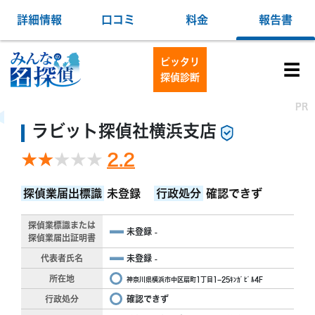
詳細情報
口コミ
料金
報告書
ピッタリ
☰
探偵診断
PR
PR
ラビット探偵社横浜支店
2.2
探偵業届出標識
未登録
行政処分
確認できず
探偵業標識または
未登録
-
探偵業届出証明書
代表者氏名
未登録
-
所在地
神奈川県横浜市中区扇町1丁目1−25ｷﾝｶﾞﾋﾞﾙ4F
行政処分
確認できず