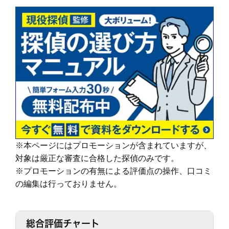
依頼者様にあった最適なプランを、オーダーメ
す。
続きを読む
イドで提案します。
その結果、98% (2023年度) という非常に高い満足度をいただくこと
ができました。
調査機材
調査で使用するカメラ数：平均１６台～２２台
これからも、お客様が「そよかぜ」 のような穏やかな日常をとりもど
（他社平均の約8倍！)
せるように、誠実に調査いたします。
調査バッテリー総容量 ９００W前後（他社
そよかぜ探偵事務所に、どうぞお気軽にご相談ください。
続きを読む
平均の約6倍！)
毎年最新機材を購入しています。
カウンセリング
「明朗会計」がモットー。 あとから請求は時
(他社２～３年に１回買い替え)
間延長以外一切なし！
依頼者様にあった最適なプランを、オーダーメ
続きを読む
イドで提案します。
※本ページにはプロモーションが含まれていますが、
報告書
「明朗会計」がモットー。 あとから請求は時
対象は厳正な審査に合格した探偵のみです。
間延長以外一切なし！
依頼者様にあった最適なプランを、オーダーメ
※プロモーションの有無による評価点の操作、口コミ
イドで提案します。
の編集は行っておりません。
続きを読む
ご希望の日程を選んで無料相談！
総合評価チャート
金
土
日
月
火
水
木
金
土