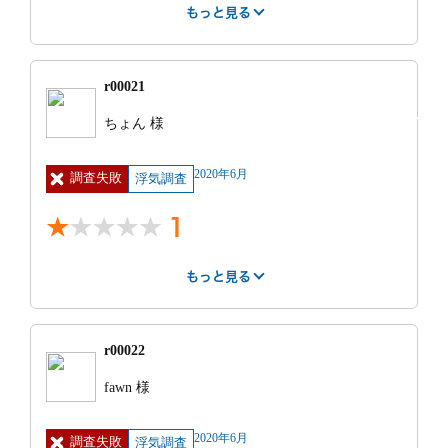
依頼前の印象
もっと見る
はやさ
丁寧さ
報告書
事務所
オフィスは綺麗で担当の方も親身になって話を聞いて
5
4
4
5
くれた。
r00021
紹介サー
不明
費用
50万円 ~ 60
ちょん 様
ビス
万円
調査中の印象
明細
車両機材費7万
見積もり
見積もりより高
2020年6月
調査失敗
円、人件費39
浮気調査
との比較
かった
人によると思いますが、リアルタイムで状況が分かる
万6千円(時間買
サービスがすごく良かったです。金額に対して、調査
取)、諸経費1万
1
結果が満足いかなかったくらいです。
円
もっと見る
もっと見る
特に良かった点
はやさ
丁寧さ
報告書
事務所
1
営業の方は親身になって話を聞いてくれました。子連
1
1
1
れで行きましたが嫌な顔をされず、オフィスでは他の
r00022
社員の方と顔を合わせないよう配慮もありました。最
紹介サー
街角相談所 探
費用
100万円 ~
fawn 様
初の相談は自宅近くまで無料で出向いてくれました。
もっと見る
ビス
偵
120万円
前日に調査をいきなりお願いしましたが対応してくれ
明細
３人人件費 交
見積もり
見積もりより高
ました。LINEでの途中報告や、前日に電話で打ち合わ
2020年6月
調査失敗
通費 ガソリン
浮気調査
との比較
かった