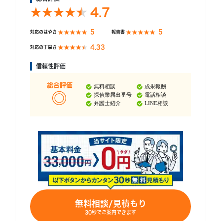
4.7
5
5
対応のはやさ
報告書
4.33
対応の丁寧さ
信頼性評価
総合評価
無料相談
成果報酬
探偵業届出番号
電話相談
弁護士紹介
LINE相談
無料相談/見積もり
30秒でご案内できます