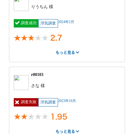
もっと見る
紹介サー
テーブルと椅子だけの狭めの面談室にとおされる。 営
SNS
費用
80万円 ~ 90
りうちん 様
ビス
万円
業担当と新人見習いと2人いました。 営業担当は話も
もっと見る
上手く自分に同調してくれてるように思えてしまい契
明細
卯年割と言わ
見積もり
見積もりより高
約する運びに持って行かれる。途中書類を取りに営業
2024年2月
調査成功
れ、1時間
浮気調査
との比較
かった
が退席し 新人見習いと2人になり大変なんですね など
調査中の印象
25000円と言
など会話をする。今思うと 見習いでもなんでもなく当
調査中の印象
われました。
2.7
即日での対応をしてもらえた。 LINEで逐一報告を貰
てみたいだったと思います。 アルバイトか何かで同席
新幹線、宿泊費
えたので安心できた。 前日のキャンセルだと料金がか
調査開始にあたりgpsは自分でつける事にしたのでgps
させて依頼者を安心させる為だけの人員なきがしまし
は別途かかりま
かるとの事で数時間分無駄になってしまった。
の到着を待つ。 gpsはレターパックライトで送られて
すとのことでし
た。 探偵になろうとはとても思っていない場違いなの
もっと見る
もっと見る
来た。 gpsの取付する事に対しレクチャーなし。 普段
た。
んびりした雰囲気の人でした。 結果 行ったその場で
はやさ
丁寧さ
報告書
車に近づく事が全くない為同乗する時 に車体下を触っ
もっと見る
契約。 何かあった際は自分が聞きますのでと言ってく
調査時間
卯年割と言わ
4
5
1
たら鉄ではなくプラスチックみたいな手触りだった。
れてLINE交換して、後日調査担当と連絡を取る段取り
れ、1時間
r00103
調査員に聞いたら車体下にカーボンカバーがついてい
で終了
25000円と言
るタイプの車でgpsを取付場所がよくわからず聞いた
調査終了後の印象
われました。
紹介サー
街角相談所 探
費用
20万円 ~ 30
さな 様
ら 車によってちがうんですよねと言われただけ、 高
調査終了後の印象
新幹線、宿泊費
ビス
偵
万円
弁護士の紹介や夫婦カウンセリングなどのアフターケ
性能のドラレコとその後夫の警戒心が強く夫の警戒ぶ
は別途かかりま
明細
あまり覚えてな
見積もり
見積もり通りだ
アが適切だった。 報告書も裁判などで使用できるよう
調査解約の為 解約金11万税込と取付できなかった 2週
りを報告して自分では取付無理なのでやってくれと連
すとのことでし
2023年10月
調査失敗
い
浮気調査
との比較
った
なものだった。
間位取付できないままのGPS日額1000円 を契約時に振
絡したが頑張ってくださいのやり取りを数回してもや
た。
もっと見る
調査時間
り込んだお金から精算されて 返金され終了
8時間くらい
ってくれなかった。 聞き入れてくれないので契約した
1.95
もっと見る
時の営業にLINEして現状を報告したが 調査員とよく
依頼前の印象
話してください で終わり。契約時何かあったら僕にも
依頼前の印象
連絡下さいと言われたが、これが営業との最後の連絡
もっと見る
駅前のレンタルオフィスでした。 調査員は原則3人。