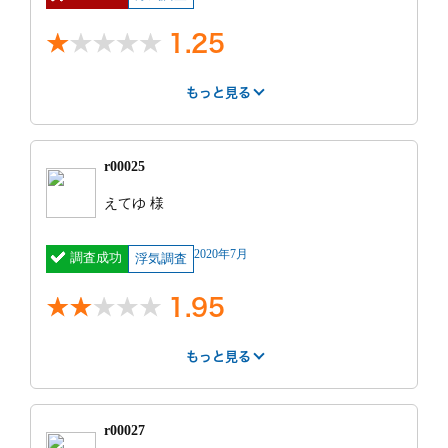
せをしていただけたのは安心出来ました。
特に不満だった点
1.25
特に良かった点
出来るだけお金をかけずに調査したく相談しました
が、見積もりの金額の倍近くかかり、更にホテルへの
関西で一番安いが調査は一流と自画自賛されていて自
もっと見る
出入りを撮れなかったので証拠としては弱かったです
宅の近くで無料相談してもらえるとの事で
はやさ
丁寧さ
報告書
事務所
がお金が無くこれ以上の調査を断念せざるを得なかっ
もっと見る
相談をしたが時間に遅れてきて初めから良いところ無
たです。また、相手の自宅までは判明しましたが部屋
1
2
1
1
かったです 事務所には訪問しておりません。良いと
もっと見る
番号までは曖昧な感じでした。2名体制で調査して欲
r00025
ころを探そうと考えましたが全くありませんでした。
しかったのですが、決まりで3名つけなければいけな
紹介サー
街角相談所 探
費用
80万円 ~ 90
かったのでその分お金もかかり、マイナスです。領収
依頼前の印象
えてゆ 様
ビス
偵
万円
証もこちらが言わなければ発行していただけなかった
特に不満だった点
営業の方は親身になって話を聞いてくれました。子連
のも残念でした。
明細
人件費1時間
見積もり
見積もりより高
2020年7月
れで行きましたが嫌な顔をされず、オフィスでは他の
調査成功
6000×3人
浮気調査
との比較
かった
関西で一番安いが調査は一流と自画自賛されていたわ
社員の方と顔を合わせないよう配慮もありました。最
×35時間機材費
りに最悪だったので良かった所は０
初の相談は自宅近くまで無料で出向いてくれました。
もっと見る
45000初日
1.95
高い。
+25000×5他
調査中近所の人に怪しまれ警察に通報され証拠撮れ
もっと見る
ガソリン代高速
ず。
代など
もっと見る
勝手にその日の調査終了される。
はやさ
報告書
事務所
調査中の印象
調査時間
35時間
報告書相手住所記載間違い。
(結果弁護士が住民票を取り調べ直す事に。)
依頼前の印象
2
3
2
前日に調査をいきなりお願いしましたが対応してくれ
写真ピンポケ 当然動画無し
r00027
ました。LINEでの途中報告や、前日に電話で打ち合わ
特に良かった点
関西で一番安いが調査は一流と自画自賛されていて自