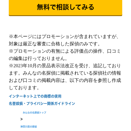
イドで提案します。
続きを読む
無料で相談してみる
ご希望の日程を選んで無料相談！
金
土
日
月
火
水
木
金
土
※本ページにはプロモーションが含まれていますが、
8/7
8/8
8/9
8/10
8/11
8/12
8/13
8/14
8/1
対象は厳正な審査に合格した探偵のみです。
○
○
○
○
○
○
○
○
○
※プロモーションの有無による評価点の操作、口コミ
の編集は行っておりません。
※2023年10月の景品表示法改正を受け、追記しており
ます。みんなの名探偵に掲載されている探偵社の情報
および口コミの掲載内容は、以下の内容を参照し作成
しております。
無料相談/見積もり
インターネット上での商標の使用
30秒でご案内できます
名誉毀損・プライバシー関係ガイドライン
現在営業中
みんなの名探偵トップ
>
神奈川県の探偵