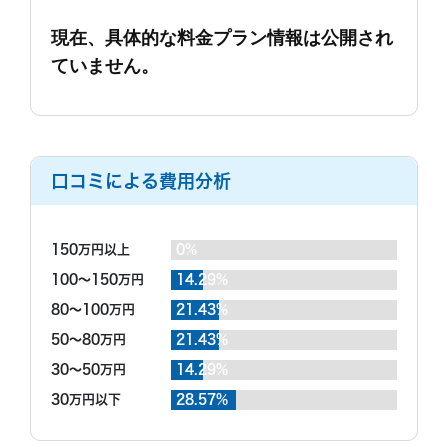
なぁ。と思う感じです。
調査中の印象
現在、具体的な料金プラン情報は公開され
調査中はラインでやり取りをしました。親切な仕事の
ていません。
出来る方もいる一方。急いで欲しいのに平気で既読無
視を続ける担当もいました。 (こちらは人生かかって
る。高いお金払っている)ともどかしい気持ちでした
もっと見る
肝心な時に人がいない。とのことで張り込みしたり 調
査をして貰えず断られることが数回。あからさまにわ
かりやすい不倫を繰り返した夫の証拠がまさか取れな
口コミによる費用分析
い事態になるとは思わなかった。悔しくてたまりませ
調査終了後の印象
ん。 張り込みしたらしたで抑えられた所を抑えてくれ
証拠にはならなかったですが報告書は頂きました。き
ていなくて、なぜそこであと一歩撮ってくれなかっ
れいでした。 自宅におくと危険なので 弁護士事務所
た？帰って来た？なぜ相談してくれなかった？ と 今
150万円以上
0%
に預けました。 証拠が本当に欲しかったです、、
悔やんでも仕方ないですが、 未だに引き摺ります。
100～150万円
14.29%
もっと見る
(人生かかっていますものね）高くても優秀なかたが揃
い、調査して欲しいときに人を確保して抑えてくれる
80～100万円
21.43%
探偵社に依頼をすべきだったかもしれません、(結果何
50～80万円
21.43%
も抑えてくれていないので) 不倫真っ黒の夫に負ける
結果となりました。証拠を取れなかったのでお金を捨
30～50万円
14.29%
てた。そして夫からは精神やられて妄想を言ってると
30万円以下
28.57%
裁判で散々攻撃をされました。