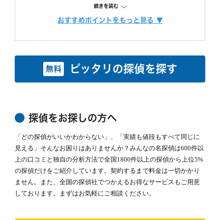
・ 最高品質の機材
続きを読む
で、完全成功報酬プランも選べます。また、み
にこだわり、調査の質をあげるため、常に努力しています。
んなの名探偵経由で相談できる限定クーポンも
おすすめポイントをもっと見る ▼
また、お客様ひとりひとりに合った調査プランを立てるには、カウン
調査費用
「明朗会計」がモットー。 あとから請求は時
あるため、調査力と相談しやすさを重視したい
セラーも必要不可欠です。
間延長以外一切なし！
方におすすめです。
当社では、経歴10年以上のベテランカウンセラーが多数在籍していま
依頼者様にあった最適なプランを、オーダーメ
す。
続きを読む
イドで提案します。
ピッタリの探偵を探す
無料
その結果、98% (2023年度) という非常に高い満足度をいただくこと
ができました。
調査機材
調査で使用するカメラ数：平均１６台～２２台
これからも、お客様が「そよかぜ」 のような穏やかな日常をとりもど
（他社平均の約8倍！)
せるように、誠実に調査いたします。
調査バッテリー総容量 ９００W前後（他社
そよかぜ探偵事務所に、どうぞお気軽にご相談ください。
続きを読む
平均の約6倍！)
探偵をお探しの方へ
毎年最新機材を購入しています。
カウンセリング
「どの探偵がいいかわからない」、「実績も値段もすべて同じに
「明朗会計」がモットー。 あとから請求は時
(他社２～３年に１回買い替え)
間延長以外一切なし！
見える」そんなお困りはありませんか？みんなの名探偵は600件以
依頼者様にあった最適なプランを、オーダーメ
上の口コミと独自の分析方法で全国1800件以上の探偵から上位5%
続きを読む
イドで提案します。
の探偵だけをご紹介しています。契約するまで料金は一切かかり
ません。また、全国の探偵社でつかえるお得なサービスもご用意
報告書
「明朗会計」がモットー。 あとから請求は時
しております。まずはお気軽にご相談ください。
間延長以外一切なし！
依頼者様にあった最適なプランを、オーダーメ