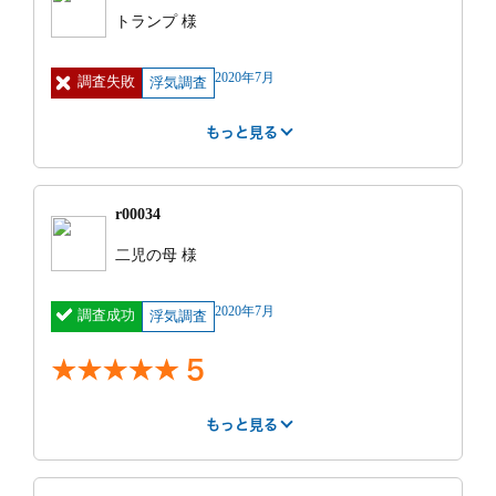
せをしていただけたのは安心出来ました。
紹介サー
不明
費用
60万円 ~ 70
宅の近くで無料相談してもらえるとの事で
トランプ 様
出来るだけお金をかけずに調査したく相談しました
もっと見る
素行調査をお願いしたのですが、今どんな生活をして
ビス
万円
相談をしたが時間に遅れてきて初めから良いところ無
が、見積もりの金額の倍近くかかり、更にホテルへの
いるのかが、わかりました。支払いはペイペイにする
かったです 事務所には訪問しておりません。良いと
もっと見る
明細
調査書は全ての
見積もり
見積もり通りだ
出入りを撮れなかったので証拠としては弱かったです
と5パーセント戻ってくるよとおしえてもらいまし
2020年7月
調査失敗
ころを探そうと考えましたが全くありませんでした。
調査を終えて、
浮気調査
との比較
った
がお金が無くこれ以上の調査を断念せざるを得なかっ
た。初めて探偵さんに依頼しましたがこちらの期待値
もっと見る
費用を支払った
たです。また、相手の自宅までは判明しましたが部屋
調査終了後の印象
が大きすぎました。
後一週間くらい
もっと見る
番号までは曖昧な感じでした。2名体制で調査して欲
かけて出来上が
調査中の印象
領収証もこちらが言わなければ発行していただけなか
しかったのですが、決まりで3名つけなければいけな
紹介サー
りました。本
街角相談所 探
費用
0円
ったのも残念でした。
かったのでその分お金もかかり、マイナスです。
特に不満だった点
ビス
部？でしか編集
偵
関西で一番安いが調査は一流と自画自賛されていたわ
できないそう
りに最悪だったので良かった所は０
r00034
見積もり
面談のみ
今どんな状況か把握し、その後を考えましょう、との
で……時間がか
高い。
との比較
ことでしたが、5日間の張り込みで予定の35時間80万
かるかわりにな
二児の母 様
調査中近所の人に怪しまれ警察に通報され証拠撮れ
もっと見る
円を使い切り、結局家から出た、帰ってきたの報告だ
かなか分厚い冊
ず。
けで終わってしまいました。調査当日、開始の時間に
もっと見る
子が出来上がり
勝手にその日の調査終了される。
特に良かった点
2020年7月
お願いしますとラインしても30分既読にならず、その
ました。<br>結
調査成功
浮気調査
報告書相手住所記載間違い。
担当者ではなく、契約書を交わした担当の方に連絡し
果だけ、欲し
事務所まで行かなくても近くまで来て相談を聞いて頂
(結果弁護士が住民票を取り調べ直す事に。)
い。<br>メンタ
たら既読になったこともありました。なんとなく不信
けたのはとても助かりました。カウンセラーの方は比
5
写真ピンポケ 当然動画無し
ルケアは自分で
感が大きくなりました
依頼前の印象
較的しっかりお話を聞いて下さいました。料金は有名
できる。<br>そ
どころの中では安い方なのだと思います。またお断り
もっと見る
ういう人にしか
素行調査をお願いしたのですが、今どんな生活をして
もっと見る
する時もしつこくなかったのでその辺りは良かったで
おすすめできま
いるのかが、わかりました。支払いはペイペイにする
はやさ
丁寧さ
報告書
事務所
す。
せん。<br>
と5パーセント戻ってくるよとおしえてもらいまし
5
5
5
5
た。初めて探偵さんに依頼しましたがこちらの期待値
もっと見る
調査時間
15時間