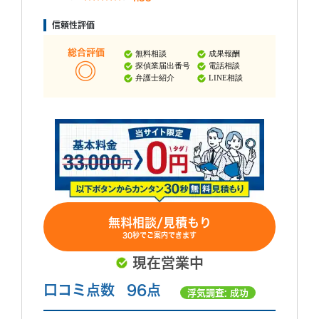
信頼性評価
総合評価
無料相談
成果報酬
探偵業届出番号
電話相談
弁護士紹介
LINE相談
無料相談/見積もり
30秒でご案内できます
現在営業中
口コミ点数
96点
浮気調査: 成功