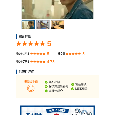
総合評価
5
5
5
対応のはやさ
報告書
4.75
対応の丁寧さ
信頼性評価
総合評価
無料相談
電話相談
探偵業届出番号
LINE相談
弁護士紹介