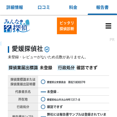
詳細情報
口コミ
料金
報告書
ピッタリ
☰
探偵診断
PR
PR
愛媛探偵社
未登録・レビューがないため点数がありません。
探偵業届出標識
未登録
行政処分
確認できず
探偵業標識または
愛媛県公安委員会 第82180007号
探偵業届出証明書
代表者氏名
未登録
-
所在地
愛媛県松山市太山寺町1317−8
行政処分
確認できず
弊社には報告書サンプルは登録されていま
報告書サンプル