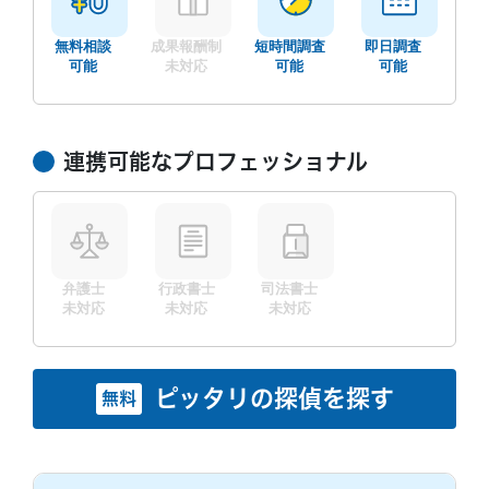
ご希望の日程を選んで無料相談！
料などすべての費用が含まれています。
は時間料金制になります。
また、時間料金制においても『失敗したら料金
無料相談
成果報酬制
短時間調査
即日調査
は無料』など他社では決して真似できないサー
土
日
月
火
水
木
金
土
日
可能
未対応
可能
可能
ビスをご提供しています。
8/8
8/9
8/10
8/11
8/12
8/13
8/14
8/15
8/
後払い成功報酬での調査が難しいと判断した際
○
○
○
○
○
○
○
○
○
は時間料金制になります。
連携可能なプロフェッショナル
弁護士
行政書士
司法書士
無料相談/見積もり
未対応
未対応
未対応
30秒でご案内できます
現在営業中
ピッタリの探偵を探す
無料