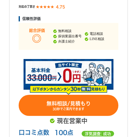
4.75
対応の丁寧さ
信頼性評価
総合評価
無料相談
電話相談
探偵業届出番号
LINE相談
弁護士紹介
無料相談/見積もり
30秒でご案内できます
現在営業中
口コミ点数
100点
浮気調査: 成功