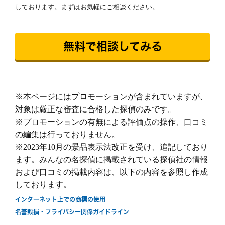
浮気調査、素行調査は全て後払い成功報酬制で
しております。まずはお気軽にご相談ください。
す。
料金内に調査料（調査員2名以上）、車両
続きを読む
費、交通費等の経費、特殊機材費等の調査にか
無料で相談してみる
かわる費用と報告書、動画データ制作料、相談
報告書
浮気調査、素行調査は全て後払い成功報酬制で
料などすべての費用が含まれています。
す。
また、時間料金制においても『失敗したら料金
料金内に調査料（調査員2名以上）、車両
は無料』など他社では決して真似できないサー
費、交通費等の経費、特殊機材費等の調査にか
ビスをご提供しています。
続きを読む
※本ページにはプロモーションが含まれていますが、
かわる費用と報告書、動画データ制作料、相談
後払い成功報酬での調査が難しいと判断した際
対象は厳正な審査に合格した探偵のみです。
ご希望の日程を選んで無料相談！
料などすべての費用が含まれています。
は時間料金制になります。
※プロモーションの有無による評価点の操作、口コミ
また、時間料金制においても『失敗したら料金
の編集は行っておりません。
は無料』など他社では決して真似できないサー
土
日
月
火
水
木
金
土
日
ビスをご提供しています。
※2023年10月の景品表示法改正を受け、追記しており
8/8
8/9
8/10
8/11
8/12
8/13
8/14
8/15
8/
後払い成功報酬での調査が難しいと判断した際
ます。みんなの名探偵に掲載されている探偵社の情報
○
○
○
○
○
○
○
○
○
は時間料金制になります。
および口コミの掲載内容は、以下の内容を参照し作成
しております。
インターネット上での商標の使用
名誉毀損・プライバシー関係ガイドライン