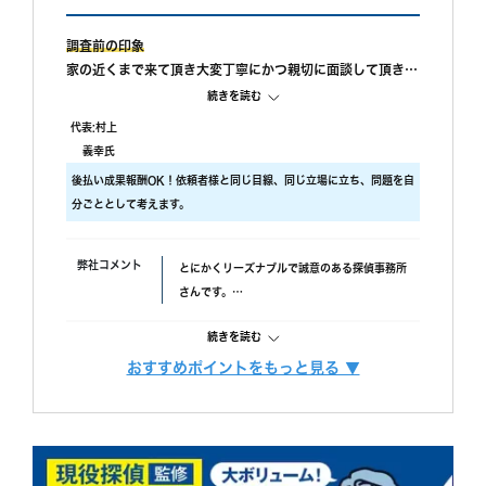
調査前の印象
家の近くまで来て頂き大変丁寧にかつ親切に面談して頂きま
した。話もたくさん聞いて頂いたうえに金額も最初聞いてい
続きを読む
た金額よりもはるかに安くして頂きました。
代表:村上
調査中の印象
義幸氏
怪しいと思ったらいつでも連絡して下さいと言って頂き面談
後払い成果報酬OK！依頼者様と同じ目線、同じ立場に立ち、問題を自
した当日に調査してほしいと
分ごととして考えます。
急なお願い対しても迅速に対応してくださいました。現場到
着もとても早くリアルタイムでの報告とホテル特定もとても
早かったです。
弊社コメント
とにかくリーズナブルで誠意のある探偵事務所
LINEでのやりとりでしたが返信もとてもはやく
さんです。
調査に関しては不安に思う事はなにひとつありませんでし
後払い実績多数！ぜひ一度相談されてみてはい
た。
続きを読む
かがでしょう？
調査後の印象
おすすめポイントをもっと見る ▼
報告書は依頼終了後1週間程度でサンプルを贈ってください
調査費用
浮気調査、素行調査は全て後払い成功報酬制で
ました。写真も鮮明に2人の顔が写っており画質もよく誰が
す。
見ても本人と分かる画像でした。文章も追筆であればと書い
料金内に調査料（調査員2名以上）、車両
ていただいたりとても丁寧でした。
続きを読む
費、交通費等の経費、特殊機材費等の調査にか
受け渡しも家の近くまで来てくださり報告書に対しての詳し
かわる費用と報告書、動画データ制作料、相談