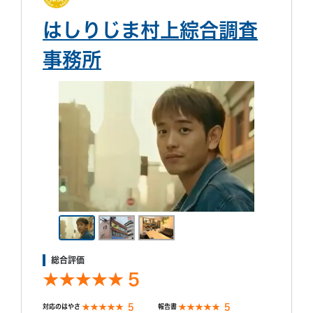
はしりじま村上綜合調査
事務所
総合評価
5
5
5
対応のはやさ
報告書