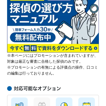
い説明や現場の状況も詳しく教えてくださいました。
調査機材
ビデオカメラ多数
料などすべての費用が含まれています。
今後の事もそのときにたくさん相談にのってくださいまし
また、時間料金制においても『失敗したら料金
赤外線カメラ・投光器
た。
は無料』など他社では決して真似できないサー
サーマルカメラ等の暗視撮影
ビスをご提供しています。
機材
後払い成功報酬での調査が難しいと判断した際
無線式小型カメラ
は時間料金制になります。
等
カウンセリング
※本ページにはプロモーションが含まれていますが、
浮気調査、素行調査は全て後払い成功報酬制で
す。
対象は厳正な審査に合格した探偵のみです。
料金内に調査料（調査員2名以上）、車両
※プロモーションの有無による評価点の操作、口コミ
続きを読む
費、交通費等の経費、特殊機材費等の調査にか
の編集は行っておりません。
かわる費用と報告書、動画データ制作料、相談
報告書
浮気調査、素行調査は全て後払い成功報酬制で
料などすべての費用が含まれています。
す。
また、時間料金制においても『失敗したら料金
対応可能なオプション
料金内に調査料（調査員2名以上）、車両
は無料』など他社では決して真似できないサー
費、交通費等の経費、特殊機材費等の調査にか
ビスをご提供しています。
続きを読む
かわる費用と報告書、動画データ制作料、相談
後払い成功報酬での調査が難しいと判断した際