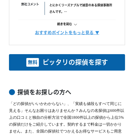
早かったです。
弊社コメント
とにかくリーズナブルで誠意のある探偵事務所
LINEでのやりとりでしたが返信もとてもはやく
さんです。
調査に関しては不安に思う事はなにひとつありませんでし
後払い実績多数！ぜひ一度相談されてみてはい
た。
続きを読む
かがでしょう？
調査後の印象
おすすめポイントをもっと見る ▼
報告書は依頼終了後1週間程度でサンプルを贈ってください
調査費用
浮気調査、素行調査は全て後払い成功報酬制で
ました。写真も鮮明に2人の顔が写っており画質もよく誰が
す。
見ても本人と分かる画像でした。文章も追筆であればと書い
料金内に調査料（調査員2名以上）、車両
ていただいたりとても丁寧でした。
続きを読む
費、交通費等の経費、特殊機材費等の調査にか
ピッタリの探偵を探す
無料
受け渡しも家の近くまで来てくださり報告書に対しての詳し
かわる費用と報告書、動画データ制作料、相談
い説明や現場の状況も詳しく教えてくださいました。
調査機材
ビデオカメラ多数
料などすべての費用が含まれています。
今後の事もそのときにたくさん相談にのってくださいまし
また、時間料金制においても『失敗したら料金
赤外線カメラ・投光器
た。
は無料』など他社では決して真似できないサー
サーマルカメラ等の暗視撮影
ビスをご提供しています。
探偵をお探しの方へ
機材
後払い成功報酬での調査が難しいと判断した際
無線式小型カメラ
「どの探偵がいいかわからない」、「実績も値段もすべて同じに
は時間料金制になります。
等
見える」そんなお困りはありませんか？みんなの名探偵は600件以
上の口コミと独自の分析方法で全国1800件以上の探偵から上位5%
の探偵だけをご紹介しています。契約するまで料金は一切かかり
ません。また、全国の探偵社でつかえるお得なサービスもご用意
カウンセリング