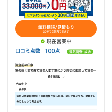
無料相談/見積もり
30秒でご案内できます
現在営業中
口コミ点数
100点
浮気調査: 成功
調査前の印象
家の近くまで来て頂き大変丁寧にかつ親切に面談して頂きま
した。話もたくさん聞いて頂いたうえに金額も最初聞いてい
続きを読む
た金額よりもはるかに安くして頂きました。
代表:村上
調査中の印象
義幸氏
怪しいと思ったらいつでも連絡して下さいと言って頂き面談
後払い成果報酬OK！依頼者様と同じ目線、同じ立場に立ち、問題を自
した当日に調査してほしいと
分ごととして考えます。
急なお願い対しても迅速に対応してくださいました。現場到
着もとても早くリアルタイムでの報告とホテル特定もとても