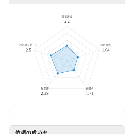
8/8
8/9
8/10
8/11
8/12
8/13
8/14
8/15
8/
○
○
○
○
○
○
○
○
○
総合評価
2.2
対応のスピード
対応の質
2.5
1.64
無料相談/見積もり
30秒でご案内できます
現在営業中
報告書
事務所
2.29
1.71
依頼の成功率