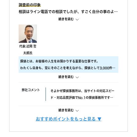
調査前の印象
相談はライン電話での相談でしたが、すごく自分の事のよう
に親身になって相談に乗ってもらえました。 また、私が自
続きを読む
己肯定感が低いこともあり、自分のことを攻めていると、も
っと自信を持ちなさいと励ましてもらってすごく嬉しかった
です。
調査中の印象
代表:近岡 哲
尾行が旦那の会社スタートの予定でしたが、場所が違ってい
太郎氏
たようで、必死に探してくれたと伺っております。こちらの
探偵とは、お客様の人生をお預かりする重要な仕事です。
対応については本当に調査員の方々に感謝しかありません。
わたくし自身も、常にそのことを考えながら、探偵として3,000件以
調査後の印象
上の調査をおこないました。
続きを読む
報告書はすぐに届けていただけましたが、時間表示が間違っ
ですので、当社では調査のクオリティをもっとも大事にしておりま
ていました。(ただ、写真の時間が載っているので大丈夫か
す。
弊社コメント
そよかぜ探偵事務所は、当サイトの対応スピー
と思われます。)おそらく、早急に届けたいと思ってくれた
具体的には、
ド・対応品質評価でNo.1の探偵事務所です。
のかなと思います。
・ 厳選した優秀な調査スタッフ
失敗口コミが投稿されていない点も安心材料
・ 最高品質の機材
続きを読む
で、完全成功報酬プランも選べます。また、み
にこだわり、調査の質をあげるため、常に努力しています。
んなの名探偵経由で相談できる限定クーポンも
おすすめポイントをもっと見る ▼
また、お客様ひとりひとりに合った調査プランを立てるには、カウン
調査費用
「明朗会計」がモットー。 あとから請求は時
あるため、調査力と相談しやすさを重視したい
セラーも必要不可欠です。
間延長以外一切なし！
方におすすめです。
当社では、経歴10年以上のベテランカウンセラーが多数在籍していま