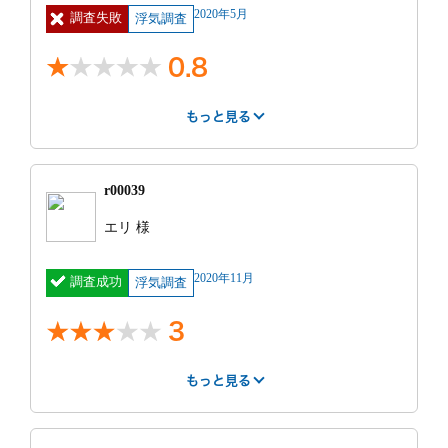
2020年5月
調査失敗
浮気調査
0.8
もっと見る
丁寧さ
報告書
事務所
1
1
2
r00039
紹介サー
不明
費用
100万円 ~
エリ 様
ビス
120万円
明細
一週間プラン
見積もり
見積もり通りだ
2020年11月
調査成功
で、朝から晩ま
浮気調査
との比較
った
で。ホテルには
入ったらそれ
3
は、別料金との
こと。
もっと見る
調査時間
1週間プラン
はやさ
丁寧さ
報告書
事務所
5
1
3
3
依頼前の印象