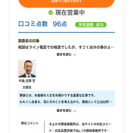
30秒でご案内できます
現在営業中
口コミ点数
96点
浮気調査: 成功
調査前の印象
相談はライン電話での相談でしたが、すごく自分の事のよう
に親身になって相談に乗ってもらえました。 また、私が自
続きを読む
己肯定感が低いこともあり、自分のことを攻めていると、も
っと自信を持ちなさいと励ましてもらってすごく嬉しかった
です。
調査中の印象
代表:近岡 哲
尾行が旦那の会社スタートの予定でしたが、場所が違ってい
太郎氏
たようで、必死に探してくれたと伺っております。こちらの
探偵とは、お客様の人生をお預かりする重要な仕事です。
対応については本当に調査員の方々に感謝しかありません。
わたくし自身も、常にそのことを考えながら、探偵として3,000件以
調査後の印象
上の調査をおこないました。
続きを読む
報告書はすぐに届けていただけましたが、時間表示が間違っ
ですので、当社では調査のクオリティをもっとも大事にしておりま
ていました。(ただ、写真の時間が載っているので大丈夫か
す。
弊社コメント
そよかぜ探偵事務所は、当サイトの対応スピー
と思われます。)おそらく、早急に届けたいと思ってくれた
具体的には、
ド・対応品質評価でNo.1の探偵事務所です。
のかなと思います。