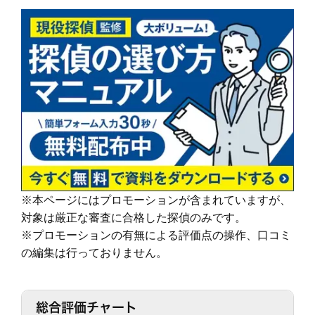
依頼者様にあった最適なプランを、オーダーメ
す。
続きを読む
イドで提案します。
その結果、98% (2023年度) という非常に高い満足度をいただくこと
ができました。
調査機材
調査で使用するカメラ数：平均１６台～２２台
これからも、お客様が「そよかぜ」 のような穏やかな日常をとりもど
（他社平均の約8倍！)
せるように、誠実に調査いたします。
調査バッテリー総容量 ９００W前後（他社
そよかぜ探偵事務所に、どうぞお気軽にご相談ください。
続きを読む
平均の約6倍！)
毎年最新機材を購入しています。
カウンセリング
「明朗会計」がモットー。 あとから請求は時
(他社２～３年に１回買い替え)
間延長以外一切なし！
依頼者様にあった最適なプランを、オーダーメ
続きを読む
イドで提案します。
※本ページにはプロモーションが含まれていますが、
報告書
「明朗会計」がモットー。 あとから請求は時
対象は厳正な審査に合格した探偵のみです。
間延長以外一切なし！
依頼者様にあった最適なプランを、オーダーメ
※プロモーションの有無による評価点の操作、口コミ
イドで提案します。
の編集は行っておりません。
続きを読む
ご希望の日程を選んで無料相談！
総合評価チャート
土
日
月
火
水
木
金
土
日