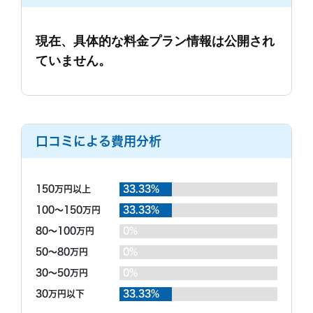
ホームページには1時間2500円と書いてありますが、
成功報酬でお願いしたので待つことが大変でした。途
実際にはそれはGPSのみで、しかも1週間のレンタルか
中経過を知りたいと何度言っても教えてもらえず歯が
らとなるので、料金は４２万円と言われました。
現在、具体的な料金プラン情報は公開され
ゆい思いをしていました。
実際の調査料金ですが、私は短時間でお願いしたかっ
ていません。
もっと見る
たのですが、それは無理とのことで、1日20万円と言
われました。
ホームページには他社よりだいぶ安いようなことが書
いてあったので、連絡してみましたが、やはり探偵さ
調査終了後の印象
んは高いのですね。
口コミによる費用分析
写真はきれいに取れていました。弁護士による不貞の
見解も複数名もらうことができたので特に問題はなか
ったように思います。
もっと見る
150万円以上
33.33%
100～150万円
33.33%
80～100万円
0%
50～80万円
0%
30～50万円
0%
30万円以下
33.33%