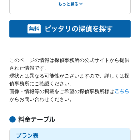
電話の受付の方は、丁寧な対応をしていただけまし
もっと見る
LINEでやり取りしました。明日絶対に会うと確信する
た。女性の方だったので、とても安心感がありまし
はやさ
丁寧さ
報告書
事務所
証拠を掴んだので、急なお願いでしたが対応してもら
た。話しやすく、相談しやすかったです。実際には料
えました。しかし、それ以前にこちらは確実に会わな
3
3
4
1
金が高すぎたので調査はおねがいしていないので、電
もっと見る
いとわかるから動かないでいるのに、せかすような態
もっと見る
話対応のみの感想です。
ピッタリの探偵を探す
無料
度がありました。私がその話通りにした場合は日数が
紹介サー
インターネット
費用
300万円 ~
かかるので加算されてしまいます。
ビス
検索
400万円
特に不満だった点
調査終了後の印象
明細
成功報酬
見積もり
見積もり通りだ
との比較
った
ホームページには1時間2500円と書いてありますが、
このページの情報は探偵事務所の公式サイトから提供
事務所に聞きに行き、今までやり取りしていた方とは
調査時間
成功報酬
実際にはそれはGPSのみで、しかも1週間のレンタルか
別の方から説明を受けました。証拠写真も見せて頂き
された情報です。
らとなるので、料金は４２万円と言われました。
ましたしダウンロードで頂きましたが、冊子は後日配
現状とは異なる可能性がございますので、詳しくは探
実際の調査料金ですが、私は短時間でお願いしたかっ
もっと見る
送でした。１週間以内に発送すると言われるも全く到
もっと見る
依頼前の印象
たのですが、それは無理とのことで、1日20万円と言
偵事務所にご確認ください。
着せず、3週間後に催促して届きました。飲食店の写
われました。
画像・情報等の掲載をご希望の探偵事務所様は
こちら
真は鮮明、ホテルの出入りが顔が不鮮明でした。散々
相談は私の最寄り駅の近くのカフェで行いました。話
ホームページには他社よりだいぶ安いようなことが書
他社について不鮮明は意味がないからと言っていたの
からお問い合わせください。
を聞いていただけましたが他の探偵の見積もとると言
いてあったので、連絡してみましたが、やはり探偵さ
依頼前の印象
で指摘しました。そもそも１日の証拠の時点で不十
ったら早めに調査に入ったほうが良いと急かされここ
んは高いのですね。
分。頑張って。と返ってきました。他にも自分で持っ
に決めてしまったことがざんねんです。
もっと見る
電話の受付の方は、丁寧な対応をしていただけまし
てる証拠があるからよかったものの、その1回を不鮮
料金テーブル
た。女性の方だったので、とても安心感がありまし
明にしたことを開き直る発言で不信感は増しました。
た。話しやすく、相談しやすかったです。実際には料
金が高すぎたので調査はおねがいしていないので、電
もっと見る
プラン表
調査中の印象
話対応のみの感想です。