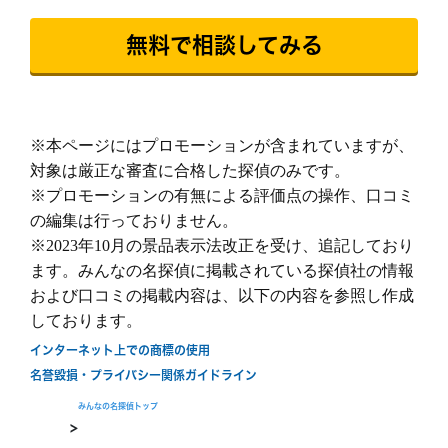
依頼者様にあった最適なプランを、オーダーメ
イドで提案します。
続きを読む
無料で相談してみる
ご希望の日程を選んで無料相談！
土
日
月
火
水
木
金
土
日
※本ページにはプロモーションが含まれていますが、
8/8
8/9
8/10
8/11
8/12
8/13
8/14
8/15
8/
対象は厳正な審査に合格した探偵のみです。
○
○
○
○
○
○
○
○
○
※プロモーションの有無による評価点の操作、口コミ
の編集は行っておりません。
※2023年10月の景品表示法改正を受け、追記しており
ます。みんなの名探偵に掲載されている探偵社の情報
および口コミの掲載内容は、以下の内容を参照し作成
しております。
無料相談/見積もり
インターネット上での商標の使用
30秒でご案内できます
名誉毀損・プライバシー関係ガイドライン
現在営業中
みんなの名探偵トップ
>