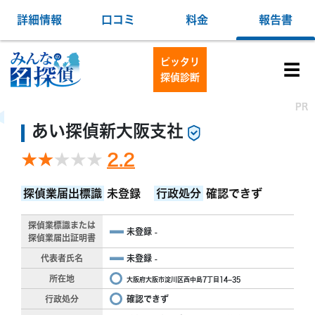
詳細情報
口コミ
料金
報告書
ピッタリ
☰
探偵診断
PR
PR
あい探偵新大阪支社
2.2
探偵業届出標識
未登録
行政処分
確認できず
探偵業標識または
未登録
-
探偵業届出証明書
代表者氏名
未登録
-
所在地
大阪府大阪市淀川区西中島7丁目14−35
行政処分
確認できず