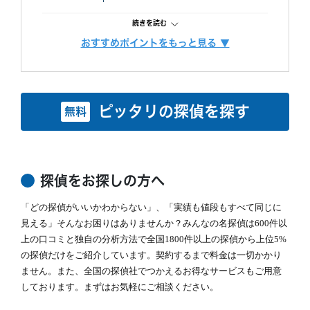
・ 厳選した優秀な調査スタッフ
失敗口コミが投稿されていない点も安心材料
・ 最高品質の機材
続きを読む
で、完全成功報酬プランも選べます。また、み
にこだわり、調査の質をあげるため、常に努力しています。
んなの名探偵経由で相談できる限定クーポンも
おすすめポイントをもっと見る ▼
また、お客様ひとりひとりに合った調査プランを立てるには、カウン
調査費用
「明朗会計」がモットー。 あとから請求は時
あるため、調査力と相談しやすさを重視したい
セラーも必要不可欠です。
間延長以外一切なし！
方におすすめです。
当社では、経歴10年以上のベテランカウンセラーが多数在籍していま
依頼者様にあった最適なプランを、オーダーメ
す。
続きを読む
イドで提案します。
ピッタリの探偵を探す
無料
その結果、98% (2023年度) という非常に高い満足度をいただくこと
ができました。
調査機材
調査で使用するカメラ数：平均１６台～２２台
これからも、お客様が「そよかぜ」 のような穏やかな日常をとりもど
（他社平均の約8倍！)
せるように、誠実に調査いたします。
調査バッテリー総容量 ９００W前後（他社
そよかぜ探偵事務所に、どうぞお気軽にご相談ください。
続きを読む
平均の約6倍！)
探偵をお探しの方へ
毎年最新機材を購入しています。
カウンセリング
「どの探偵がいいかわからない」、「実績も値段もすべて同じに
「明朗会計」がモットー。 あとから請求は時
(他社２～３年に１回買い替え)
間延長以外一切なし！
見える」そんなお困りはありませんか？みんなの名探偵は600件以
依頼者様にあった最適なプランを、オーダーメ
上の口コミと独自の分析方法で全国1800件以上の探偵から上位5%
続きを読む
イドで提案します。
の探偵だけをご紹介しています。契約するまで料金は一切かかり
ません。また、全国の探偵社でつかえるお得なサービスもご用意
報告書
「明朗会計」がモットー。 あとから請求は時
しております。まずはお気軽にご相談ください。
間延長以外一切なし！