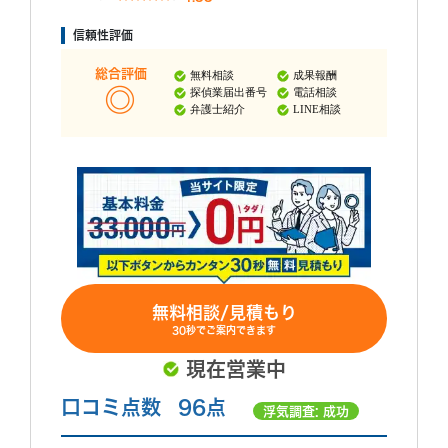
信頼性評価
総合評価
無料相談
成果報酬
探偵業届出番号
電話相談
弁護士紹介
LINE相談
無料相談/見積もり
30秒でご案内できます
現在営業中
口コミ点数
96点
浮気調査: 成功