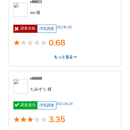
r00051
不貞について、証拠について、いろいろ教えてくれた
紹介サー
インターネット
費用
20万円 ~ 30
me 様
こと。長時間話を聞いてくれたこと。アフターケアと
ビス
検索
万円
して、相手への示談交渉人がいるらしく、その話な
明細
基本料
見積もり
見積もりより高
ど。
もっと見る
2021年3月
調査失敗
￥216,000 車
浮気調査
との比較
かった
両代￥10,800
ホテル代
0.68
￥6,800 ガソ
調査中の印象
リン代
￥2,800
もっと見る
調査の人数は明かされない。
はやさ
丁寧さ
報告書
0.375
0.375
1
依頼前の印象
r00088
相談は出張してもらいました。お店でかかる料金は払
紹介サー
調査終了後の印象
不明
費用
0円
いましたが、出張費はありませんでした。よく話を聞
たみぞう 様
ビス
いて貰いましたが他社との比較の話が長かったです。
全額、調査終了前に支払えば、途中経過を教える約束
見積もり
面談のみ
もっと見る
をしたのに、教えてもらえないばかりか、報告時もな
2023-06-20
調査成功
との比較
浮気調査
にもつかめなかったのに、思わせ振りにじらされた。
しかも半年後も調査報告書がもらえない。
もっと見る
3.35
調査の人数は明かされない。
特に良かった点
調査中の印象