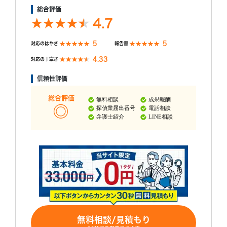
総合評価
4.7
5
5
対応のはやさ
報告書
4.33
対応の丁寧さ
信頼性評価
総合評価
無料相談
成果報酬
探偵業届出番号
電話相談
弁護士紹介
LINE相談
無料相談/見積もり