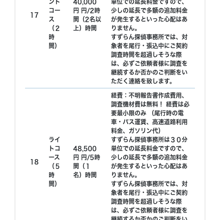
ント
40,000
単位での延長料金ですので、
コー
円 円/2時
少しの延長で多額の追加料金
17
ス
間（2名以
が発生するといった心配はあ
（２
上）時間
りません。
時
すずらん探偵事務所では、対
間）
象者を尾行・張込中にご契約
調査時間を超過しそうな際
は、必ずご依頼者様に調査を
継続するか否かのご判断をい
ただく連絡を致します。
経費：不明報告書作成費用、
調査機材費は無料！ 経費は必
要最小限のみ （尾行時の電
車・バス運賃、高速道路利用
料金、ガソリン代）
ライ
すずらん探偵事務所は３０分
トコ
48,500
単位での延長料金ですので、
ース
円 円/5時
少しの延長で多額の追加料金
18
（５
間（１
が発生するといった心配はあ
時
名）時間
りません。
間）
すずらん探偵事務所では、対
象者を尾行・張込中にご契約
調査時間を超過しそうな際
は、必ずご依頼者様に調査を
継続するか否かのご判断をい