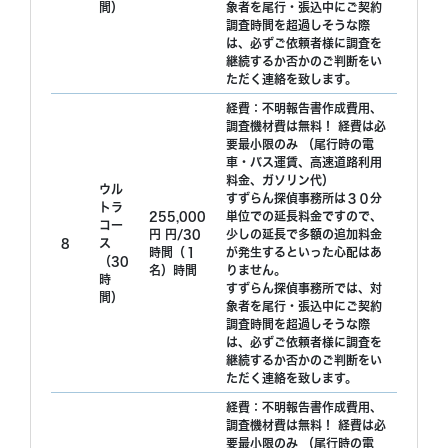
間）
象者を尾行・張込中にご契約
調査時間を超過しそうな際
は、必ずご依頼者様に調査を
継続するか否かのご判断をい
ただく連絡を致します。
経費：不明報告書作成費用、
調査機材費は無料！ 経費は必
要最小限のみ （尾行時の電
車・バス運賃、高速道路利用
料金、ガソリン代）
ウル
すずらん探偵事務所は３０分
トラ
255,000
単位での延長料金ですので、
コー
円 円/30
少しの延長で多額の追加料金
8
ス
時間（１
が発生するといった心配はあ
（30
名）時間
りません。
時
すずらん探偵事務所では、対
間）
象者を尾行・張込中にご契約
調査時間を超過しそうな際
は、必ずご依頼者様に調査を
継続するか否かのご判断をい
ただく連絡を致します。
経費：不明報告書作成費用、
調査機材費は無料！ 経費は必
要最小限のみ （尾行時の電