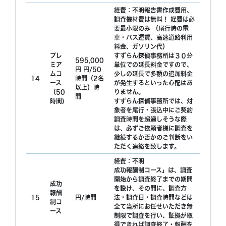
経費：不明報告書作成費用、
調査機材費は無料！ 経費は必
要最小限のみ （尾行時の電
車・バス運賃、高速道路利用
料金、ガソリン代）
プレ
すずらん探偵事務所は３０分
595,000
ミア
単位での延長料金ですので、
円 円/50
ムコ
少しの延長で多額の追加料金
14
時間（2名
ース
が発生するといった心配はあ
以上）時
（50
りません。
間
時間)
すずらん探偵事務所では、対
象者を尾行・張込中にご契約
調査時間を超過しそうな際
は、必ずご依頼者様に調査を
継続するか否かのご判断をい
ただく連絡を致します。
経費：不明
成功報酬制コース」は、調査
開始から調査終了までの期間
成功
を設け、その間に、調査方
報酬
15
円/時間
法・調査日・調査時間などは
制コ
全て当所にお任せいただき無
ース
制限で調査を行い、証拠が取
得できれば調査終了・報酬を