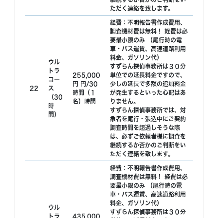
ただく連絡を致します。
経費：不明報告書作成費用、
調査機材費は無料！ 経費は必
要最小限のみ （尾行時の電
車・バス運賃、高速道路利用
料金、ガソリン代）
ウル
すずらん探偵事務所は３０分
トラ
255,000
単位での延長料金ですので、
コー
円 円/30
少しの延長で多額の追加料金
22
ス
時間（１
が発生するといった心配はあ
（30
名）時間
りません。
時
すずらん探偵事務所では、対
間）
象者を尾行・張込中にご契約
調査時間を超過しそうな際
は、必ずご依頼者様に調査を
継続するか否かのご判断をい
ただく連絡を致します。
経費：不明報告書作成費用、
調査機材費は無料！ 経費は必
要最小限のみ （尾行時の電
車・バス運賃、高速道路利用
料金、ガソリン代）
ウル
すずらん探偵事務所は３０分
トラ
435,000