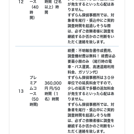
12
ース
時間（2名
が発生するといった心配はあ
（40
以上）時
りません。
時
間
すずらん探偵事務所では、対
間）
象者を尾行・張込中にご契約
調査時間を超過しそうな際
は、必ずご依頼者様に調査を
継続するか否かのご判断をい
ただく連絡を致します。
経費：不明報告書作成費用、
調査機材費は無料！ 経費は必
要最小限のみ （尾行時の電
車・バス運賃、高速道路利用
料金、ガソリン代）
プレ
すずらん探偵事務所は３０分
ミア
360,000
単位での延長料金ですので、
ムコ
円 円/50
少しの延長で多額の追加料金
13
ース
時間（１
が発生するといった心配はあ
（50
名）時間
りません。
時間)
すずらん探偵事務所では、対
象者を尾行・張込中にご契約
調査時間を超過しそうな際
は、必ずご依頼者様に調査を
継続するか否かのご判断をい
ただく連絡を致します。