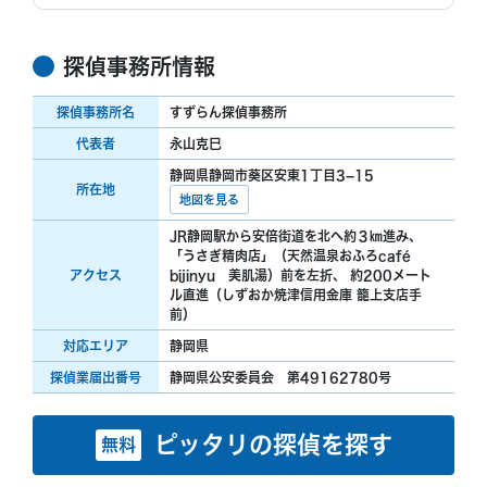
探偵事務所情報
探偵事務所名
すずらん探偵事務所
代表者
永山克巳
静岡県静岡市葵区安東1丁目3−15
所在地
地図を見る
JR静岡駅から安倍街道を北へ約３㎞進み、
「うさぎ精肉店」（天然温泉おふろcafé
アクセス
bijinyu 美肌湯）前を左折、 約200メート
ル直進（しずおか焼津信用金庫 籠上支店手
前）
対応エリア
静岡県
探偵業届出番号
静岡県公安委員会 第49162780号
ピッタリの探偵を探す
無料