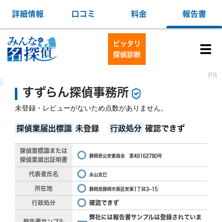
詳細情報
口コミ
料金
報告書
ピッタリ
☰
探偵診断
PR
PR
すずらん探偵事務所
未登録・レビューがないため点数がありません。
探偵業届出標識
未登録
行政処分
確認できず
探偵業標識または
静岡県公安委員会 第49162780号
探偵業届出証明書
代表者氏名
永山克巳
所在地
静岡県静岡市葵区安東1丁目3−15
行政処分
確認できず
弊社には報告書サンプルは登録されていま
報告書サンプル