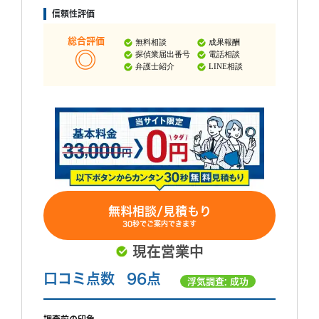
信頼性評価
総合評価
無料相談
成果報酬
探偵業届出番号
電話相談
弁護士紹介
LINE相談
無料相談/見積もり
30秒でご案内できます
現在営業中
口コミ点数
96点
浮気調査: 成功