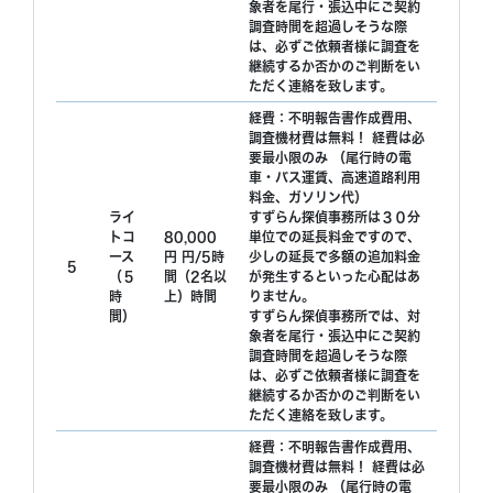
象者を尾行・張込中にご契約
調査時間を超過しそうな際
は、必ずご依頼者様に調査を
継続するか否かのご判断をい
ただく連絡を致します。
経費：不明報告書作成費用、
調査機材費は無料！ 経費は必
要最小限のみ （尾行時の電
車・バス運賃、高速道路利用
料金、ガソリン代）
ライ
すずらん探偵事務所は３０分
トコ
80,000
単位での延長料金ですので、
ース
円 円/5時
少しの延長で多額の追加料金
5
（５
間（2名以
が発生するといった心配はあ
時
上）時間
りません。
間）
すずらん探偵事務所では、対
象者を尾行・張込中にご契約
調査時間を超過しそうな際
は、必ずご依頼者様に調査を
継続するか否かのご判断をい
ただく連絡を致します。
経費：不明報告書作成費用、
調査機材費は無料！ 経費は必
要最小限のみ （尾行時の電