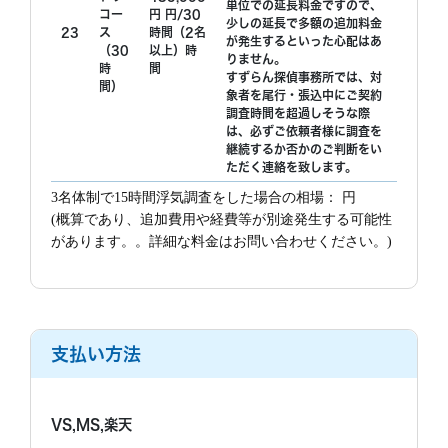
単位での延長料金ですので、
コー
円 円/30
少しの延長で多額の追加料金
23
ス
時間（2名
が発生するといった心配はあ
（30
以上）時
りません。
時
間
すずらん探偵事務所では、対
間）
象者を尾行・張込中にご契約
調査時間を超過しそうな際
は、必ずご依頼者様に調査を
継続するか否かのご判断をい
ただく連絡を致します。
3名体制で15時間浮気調査をした場合の相場： 円
(概算であり、追加費用や経費等が別途発生する可能性
があります。。詳細な料金はお問い合わせください。)
支払い方法
VS,MS,楽天