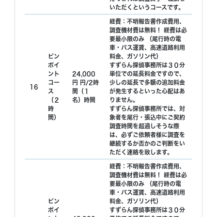
いただくというコースです。
経費：不明報告書作成費用、
調査機材費は無料！ 経費は必
要最小限のみ （尾行時の電
車・バス運賃、高速道路利用
ピン
料金、ガソリン代）
ポイ
すずらん探偵事務所は３０分
ント
24,000
単位での延長料金ですので、
コー
円 円/2時
少しの延長で多額の追加料金
16
ス
間（１
が発生するといった心配はあ
（２
名）時間
りません。
時
すずらん探偵事務所では、対
間）
象者を尾行・張込中にご契約
調査時間を超過しそうな際
は、必ずご依頼者様に調査を
継続するか否かのご判断をい
ただく連絡を致します。
経費：不明報告書作成費用、
調査機材費は無料！ 経費は必
要最小限のみ （尾行時の電
車・バス運賃、高速道路利用
ピン
料金、ガソリン代）
ポイ
すずらん探偵事務所は３０分