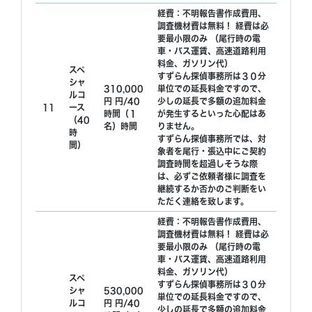
経費：不明報告書作成費用、
調査機材費は無料！ 経費は必
要最小限のみ （尾行時の電
車・バス運賃、高速道路利用
料金、ガソリン代）
スペ
すずらん探偵事務所は３０分
シャ
310,000
単位での延長料金ですので、
ルコ
円 円/40
少しの延長で多額の追加料金
11
ース
時間（１
が発生するといった心配はあ
（40
名）時間
りません。
時
すずらん探偵事務所では、対
間）
象者を尾行・張込中にご契約
調査時間を超過しそうな際
は、必ずご依頼者様に調査を
継続するか否かのご判断をい
ただく連絡を致します。
経費：不明報告書作成費用、
調査機材費は無料！ 経費は必
要最小限のみ （尾行時の電
車・バス運賃、高速道路利用
料金、ガソリン代）
スペ
すずらん探偵事務所は３０分
シャ
530,000
単位での延長料金ですので、
ルコ
円 円/40
少しの延長で多額の追加料金