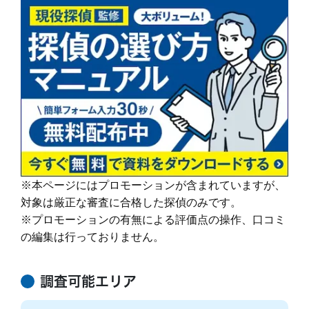
す。
続きを読む
イドで提案します。
その結果、98% (2023年度) という非常に高い満足度をいただくこと
ができました。
調査機材
調査で使用するカメラ数：平均１６台～２２台
これからも、お客様が「そよかぜ」 のような穏やかな日常をとりもど
（他社平均の約8倍！)
せるように、誠実に調査いたします。
調査バッテリー総容量 ９００W前後（他社
そよかぜ探偵事務所に、どうぞお気軽にご相談ください。
続きを読む
平均の約6倍！)
毎年最新機材を購入しています。
カウンセリング
「明朗会計」がモットー。 あとから請求は時
(他社２～３年に１回買い替え)
間延長以外一切なし！
依頼者様にあった最適なプランを、オーダーメ
続きを読む
イドで提案します。
※本ページにはプロモーションが含まれていますが、
報告書
「明朗会計」がモットー。 あとから請求は時
対象は厳正な審査に合格した探偵のみです。
間延長以外一切なし！
依頼者様にあった最適なプランを、オーダーメ
※プロモーションの有無による評価点の操作、口コミ
イドで提案します。
の編集は行っておりません。
続きを読む
ご希望の日程を選んで無料相談！
調査可能エリア
木
金
土
日
月
火
水
木
金