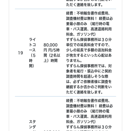
ただく連絡を致します。
経費：不明報告書作成費用、
調査機材費は無料！ 経費は必
要最小限のみ （尾行時の電
車・バス運賃、高速道路利用
料金、ガソリン代）
ライ
すずらん探偵事務所は３０分
トコ
80,000
単位での延長料金ですので、
ース
円 円/5時
少しの延長で多額の追加料金
19
（５
間（2名以
が発生するといった心配はあ
時
上）時間
りません。
間）
すずらん探偵事務所では、対
象者を尾行・張込中にご契約
調査時間を超過しそうな際
は、必ずご依頼者様に調査を
継続するか否かのご判断をい
ただく連絡を致します。
経費：不明報告書作成費用、
調査機材費は無料！ 経費は必
要最小限のみ （尾行時の電
車・バス運賃、高速道路利用
スタ
料金、ガソリン代）
ンダ
すずらん探偵事務所は３０分