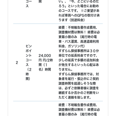
コー
間
い」、「今、どこにいるのだ
ス
ろう」といった場合にお勧め
のコースです。 ※ご要望があ
れば車両へのGPSの取付け承
ります（別途料金）
経費：不明報告書作成費用、
調査機材費は無料！ 経費は必
要最小限のみ （尾行時の電
車・バス運賃、高速道路利用
ピン
料金、ガソリン代）
ポイ
すずらん探偵事務所は３０分
ント
24,000
単位での延長料金ですので、
コー
円 円/2時
少しの延長で多額の追加料金
2
ス
間（１
が発生するといった心配はあ
（２
名）時間
りません。
時
すずらん探偵事務所では、対
間）
象者を尾行・張込中にご契約
調査時間を超過しそうな際
は、必ずご依頼者様に調査を
継続するか否かのご判断をい
ただく連絡を致します。
経費：不明報告書作成費用、
調査機材費は無料！ 経費は必
要最小限のみ （尾行時の電