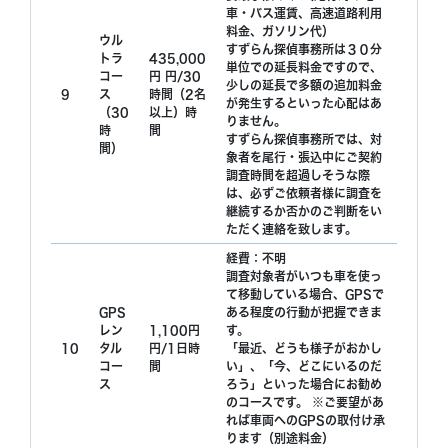
車・バス運賃、高速道路利用
料金、ガソリン代）
ウル
すずらん探偵事務所は３０分
トラ
435,000
単位での延長料金ですので、
コー
円 円/30
少しの延長で多額の追加料金
9
ス
時間（2名
が発生するといった心配はあ
（30
以上）時
りません。
時
間
すずらん探偵事務所では、対
間）
象者を尾行・張込中にご契約
調査時間を超過しそうな際
は、必ずご依頼者様に調査を
継続するか否かのご判断をい
ただく連絡を致します。
経費：不明
調査対象者がいつも車を使っ
て移動している場合、GPSで
GPS
ある程度の行動が把握できま
レン
1,100円
す。
10
タル
円/1日時
「最近、どうも様子がおかし
コー
間
い」、「今、どこにいるのだ
ス
ろう」といった場合にお勧め
のコースです。 ※ご要望があ
れば車両へのGPSの取付け承
ります（別途料金）