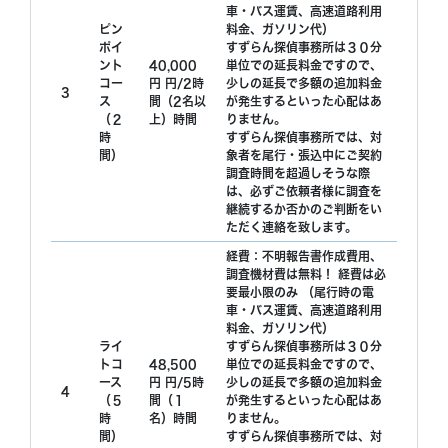
車・バス運賃、高速道路利用
ピン
料金、ガソリン代）
ポイ
すずらん探偵事務所は３０分
ント
40,000
単位での延長料金ですので、
コー
円 円/2時
少しの延長で多額の追加料金
3
ス
間（2名以
が発生するといった心配はあ
（２
上）時間
りません。
時
すずらん探偵事務所では、対
間）
象者を尾行・張込中にご契約
調査時間を超過しそうな際
は、必ずご依頼者様に調査を
継続するか否かのご判断をい
ただく連絡を致します。
経費：不明報告書作成費用、
調査機材費は無料！ 経費は必
要最小限のみ （尾行時の電
車・バス運賃、高速道路利用
料金、ガソリン代）
ライ
すずらん探偵事務所は３０分
トコ
48,500
単位での延長料金ですので、
ース
円 円/5時
少しの延長で多額の追加料金
4
（５
間（１
が発生するといった心配はあ
時
名）時間
りません。
間）
すずらん探偵事務所では、対