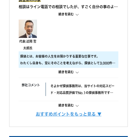
調査前の印象
相談はライン電話での相談でしたが、すごく自分の事のよう
に親身になって相談に乗ってもらえました。 また、私が自
続きを読む
己肯定感が低いこともあり、自分のことを攻めていると、も
っと自信を持ちなさいと励ましてもらってすごく嬉しかった
です。
調査中の印象
代表:近岡 哲
尾行が旦那の会社スタートの予定でしたが、場所が違ってい
太郎氏
たようで、必死に探してくれたと伺っております。こちらの
探偵とは、お客様の人生をお預かりする重要な仕事です。
対応については本当に調査員の方々に感謝しかありません。
わたくし自身も、常にそのことを考えながら、探偵として3,000件以
調査後の印象
上の調査をおこないました。
続きを読む
報告書はすぐに届けていただけましたが、時間表示が間違っ
ですので、当社では調査のクオリティをもっとも大事にしておりま
ていました。(ただ、写真の時間が載っているので大丈夫か
す。
弊社コメント
そよかぜ探偵事務所は、当サイトの対応スピー
と思われます。)おそらく、早急に届けたいと思ってくれた
具体的には、
ド・対応品質評価でNo.1の探偵事務所です。
のかなと思います。
・ 厳選した優秀な調査スタッフ
失敗口コミが投稿されていない点も安心材料
・ 最高品質の機材
続きを読む
で、完全成功報酬プランも選べます。また、み
にこだわり、調査の質をあげるため、常に努力しています。
んなの名探偵経由で相談できる限定クーポンも
おすすめポイントをもっと見る ▼
また、お客様ひとりひとりに合った調査プランを立てるには、カウン
調査費用
「明朗会計」がモットー。 あとから請求は時
あるため、調査力と相談しやすさを重視したい
セラーも必要不可欠です。
間延長以外一切なし！
方におすすめです。
当社では、経歴10年以上のベテランカウンセラーが多数在籍していま
依頼者様にあった最適なプランを、オーダーメ