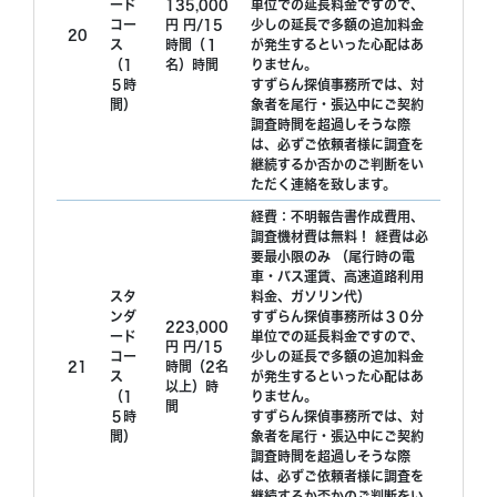
ード
135,000
単位での延長料金ですので、
コー
円 円/15
少しの延長で多額の追加料金
20
ス
時間（１
が発生するといった心配はあ
（1
名）時間
りません。
５時
すずらん探偵事務所では、対
間）
象者を尾行・張込中にご契約
調査時間を超過しそうな際
は、必ずご依頼者様に調査を
継続するか否かのご判断をい
ただく連絡を致します。
経費：不明報告書作成費用、
調査機材費は無料！ 経費は必
要最小限のみ （尾行時の電
車・バス運賃、高速道路利用
スタ
料金、ガソリン代）
ンダ
すずらん探偵事務所は３０分
223,000
ード
単位での延長料金ですので、
円 円/15
コー
少しの延長で多額の追加料金
21
時間（2名
ス
が発生するといった心配はあ
以上）時
（1
りません。
間
５時
すずらん探偵事務所では、対
間）
象者を尾行・張込中にご契約
調査時間を超過しそうな際
は、必ずご依頼者様に調査を
継続するか否かのご判断をい