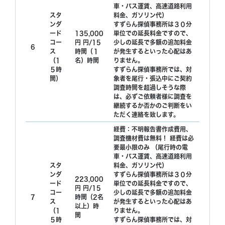
車・バス運賃、高速道路利用
スタ
料金、ガソリン代）
ンダ
すずらん探偵事務所は３０分
ード
135,000
単位での延長料金ですので、
コー
円 円/15
少しの延長で多額の追加料金
6
ス
時間（１
が発生するといった心配はあ
（1
名）時間
りません。
５時
すずらん探偵事務所では、対
間）
象者を尾行・張込中にご契約
調査時間を超過しそうな際
は、必ずご依頼者様に調査を
継続するか否かのご判断をい
ただく連絡を致します。
経費：不明報告書作成費用、
調査機材費は無料！ 経費は必
要最小限のみ （尾行時の電
車・バス運賃、高速道路利用
スタ
料金、ガソリン代）
ンダ
すずらん探偵事務所は３０分
223,000
ード
単位での延長料金ですので、
円 円/15
コー
少しの延長で多額の追加料金
7
時間（2名
ス
が発生するといった心配はあ
以上）時
（1
りません。
間
５時
すずらん探偵事務所では、対