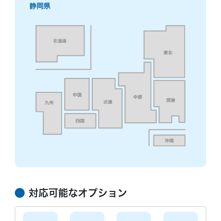
8/6
8/7
8/8
8/9
8/10
8/11
8/12
8/13
8/14
静岡県
○
○
○
○
○
○
○
○
○
無料相談/見積もり
30秒でご案内できます
現在営業中
対応可能なオプション