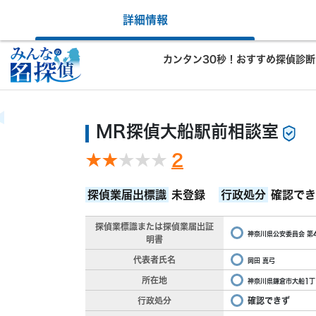
詳細情報
カンタン30秒！おすすめ探偵診断
MR探偵大船駅前相談室
2
探偵業届出標識
未登録
行政処分
確認でき
探偵業標識または探偵業届出証
神奈川県公安委員会 第4
明書
代表者氏名
岡田 真弓
所在地
神奈川県鎌倉市大船1丁
行政処分
確認できず