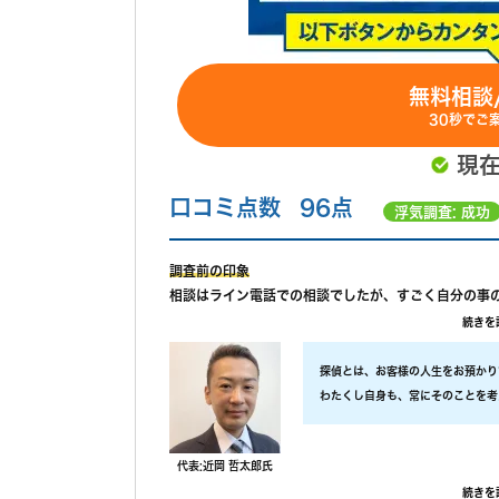
無料相談
30秒でご
現
口コミ点数
96点
浮気調査: 成功
調査前の印象
相談はライン電話での相談でしたが、すごく自分の事の
た、私が自己肯定感が低いこともあり、自分のことを
続きを
ってすごく嬉しかったです。
調査中の印象
探偵とは、お客様の人生をお預かり
尾行が旦那の会社スタートの予定でしたが、場所が違
わたくし自身も、常にそのことを考
す。こちらの対応については本当に調査員の方々に感
ですので、当社では調査のクオリテ
調査後の印象
具体的には、
報告書はすぐに届けていただけましたが、時間表示が
代表:近岡 哲太郎氏
・ 厳選した優秀な調査スタッフ
で大丈夫かと思われます。)おそらく、早急に届けたい
続きを
・ 最高品質の機材