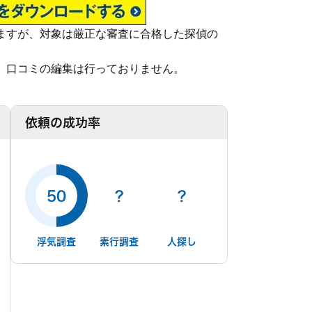
ーメイドで提案します。
ますが、対象は厳正な審査に合格した探偵の
続きを読む
、口コミの編集は行っておりません。
木
金
土
日
月
依頼の成功率
2
8/13
8/14
8/15
8/16
8/17
○
○
○
○
○
50
?
?
浮気調査
素行調査
人探し
/見積もり