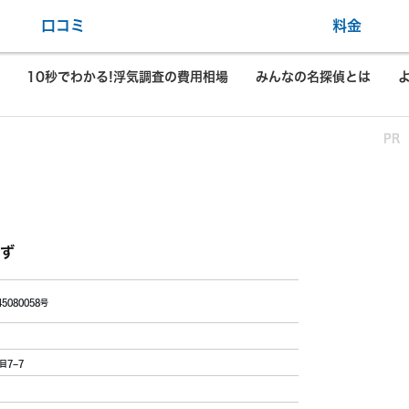
口コミ
料金
10秒でわかる!浮気調査の費用相場
みんなの名探偵とは
PR
PR
ず
5080058号
目7−7