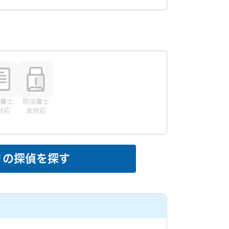
書士
司法書士
対応
未対応
リの探偵を探す