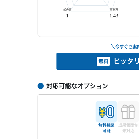
30秒でご
報告書
事務所
1
1.43
現
＼今すぐご案
ピッタ
無料
対応可能なオプション
無料相談
成果報酬制
可能
未対応