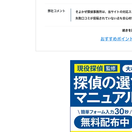
にこだわり、調査の質をあげるため
弊社コメント
また、お客様ひとりひとりに合った
そよかぜ探偵事務所は、当サイトの対応ス
当社では、経歴10年以上のベテラ
失敗口コミが投稿されていない点も安心材
その結果、98% (2023年度)
経由で相談できる限定クーポンもあるため
続きを
これからも、お客様が「そよかぜ」
たします。
おすすめポイント
調査費用
「明朗会計」がモットー。 あとから請求
そよかぜ探偵事務所に、どうぞお気
依頼者様にあった最適なプランを、オーダ
調査機材
調査で使用するカメラ数：平均１６台～２
調査バッテリー総容量 ９００W前後（他
毎年最新機材を購入しています。
続きを
(他社２～３年に１回買い替え)
カウンセリング
「明朗会計」がモットー。 あとから請求
依頼者様にあった最適なプランを、オーダ
報告書
「明朗会計」がモットー。 あとから請求