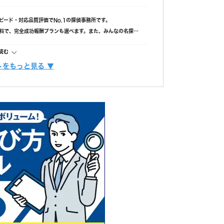
、常に努力しています。
調査プランを立てるには、カウンセラーも必要不可欠です。
ピード・対応品質評価でNo.1の探偵事務所です。
ンカウンセラーが多数在籍しています。
料で、完全成功報酬プランも選べます。また、みんなの名探偵
 という非常に高い満足度をいただくことができました。
、調査力と相談しやすさを重視したい方におすすめです。
読む
 のような穏やかな日常をとりもどせるように、誠実に調査い
をもっと見る ▼
は時間延長以外一切なし！
軽にご相談ください。
ーメイドで提案します。
２台（他社平均の約8倍！)
社平均の約6倍！)
読む
は時間延長以外一切なし！
ーメイドで提案します。
は時間延長以外一切なし！