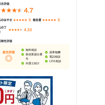
総合評価
4.7
5
5
応のはやさ
報告書
応の丁
4.33
さ
信頼性評価
無料相談
成果報酬
総合評価
探偵業届出番
電話相談
号
LINE相談
弁護士紹介