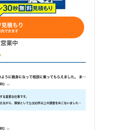
/見積もり
案内できます
在営業中
ように親身になって相談に乗ってもらえました。 ま
攻めていると、もっと自信を持ちなさいと励ましてもら
読む
する重要な仕事です。
っていたようで、必死に探してくれたと伺っておりま
えながら、探偵として3,000件以上の調査をおこないました。
謝しかありません。
ィをもっとも大事にしております。
間違っていました。(ただ、写真の時間が載っているの
と思ってくれたのかなと思います。
読む