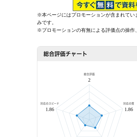
依頼者様にあった最適なプランを、オーダ
※本ページにはプロモーションが含まれてい
みです。
※プロモーションの有無による評価点の操作
ご希望の日程を選んで無料相談！
金
土
日
月
火
水
総合評価チャート
8/7
8/8
8/9
8/10
8/11
8/1
○
○
○
○
○
○
総合評価
2
対応のスピード
対応の質
1.86
1.86
無料相談