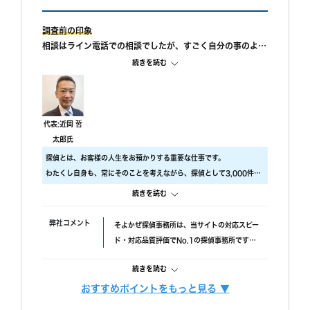
調査前の印象
相談はライン電話での相談でしたが、すごく自分の事のよう
に親身になって相談に乗ってもらえました。 また、私が自
続きを読む
己肯定感が低いこともあり、自分のことを攻めていると、も
っと自信を持ちなさいと励ましてもらってすごく嬉しかった
です。
調査中の印象
代表:近岡 哲
尾行が旦那の会社スタートの予定でしたが、場所が違ってい
太郎氏
たようで、必死に探してくれたと伺っております。こちらの
探偵とは、お客様の人生をお預かりする重要な仕事です。
対応については本当に調査員の方々に感謝しかありません。
わたくし自身も、常にそのことを考えながら、探偵として3,000件以
調査後の印象
上の調査をおこないました。
続きを読む
報告書はすぐに届けていただけましたが、時間表示が間違っ
ですので、当社では調査のクオリティをもっとも大事にしておりま
ていました。(ただ、写真の時間が載っているので大丈夫か
す。
弊社コメント
そよかぜ探偵事務所は、当サイトの対応スピー
と思われます。)おそらく、早急に届けたいと思ってくれた
具体的には、
ド・対応品質評価でNo.1の探偵事務所です。
のかなと思います。
・ 厳選した優秀な調査スタッフ
失敗口コミが投稿されていない点も安心材料
・ 最高品質の機材
続きを読む
で、完全成功報酬プランも選べます。また、み
にこだわり、調査の質をあげるため、常に努力しています。
んなの名探偵経由で相談できる限定クーポンも
おすすめポイントをもっと見る ▼
また、お客様ひとりひとりに合った調査プランを立てるには、カウン
調査費用
「明朗会計」がモットー。 あとから請求は時
あるため、調査力と相談しやすさを重視したい