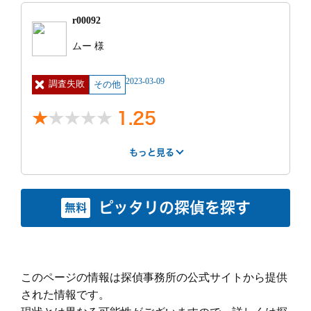
達成されたものもあるが、そもそも、車で会うことが
1
1
1
途中経過も私が連絡をすれば教えてもらえたので、こ
もっと見る
多いので、車を何も無いところに停めるので車内での
r00092
れも良かったです。
不貞はとれないことが多々あった。
料金は初めに説明された額をそのまま支払ったので、
紹介サー
インターネット
費用
60万円 ~ 70
もっと見る
ムー 様
どの程度が標準なのか不明です。
ビス
検索
万円
アフターケアとして弁護士を紹介してもらい、これか
特に不満だった点
明細
証拠が取れるま
見積もり
見積もり通りだ
ら相談をするところです。
2023-03-09
調査失敗
で何度でも調査
その他
との比較
った
探偵期間終了以降、報告書は10日前後と言われていま
するとのこと
調査中の印象
した。が、10日を経過しても探偵からは連絡なし。16
で、パック料金
1.25
日後に私が探偵へメールで連絡したところ、すぐに折
として
達成されたものもあるが、そもそも、車で会うことが
り返し電話があり、私の希望日に合わせるのが難しい
もっと見る
700000の見
多いので、車を何も無いところに停めるので車内での
と言われ、報告が2週間以上先でないと難しいと言わ
積もりでした。
もっと見る
不貞はとれないことが多々あった。
れました。(探偵期間終了から1ヶ月以上先になると。)
明細は処分して
はやさ
丁寧さ
報告書
事務所
もっと見る
私がムッとしたところ、数日後に再度連絡すると。
しまったので、
数日後、再び連絡があり、当初私が希望していた日に
依頼前の印象
2
1
1
1
すみません。
私へ報告する事が出来ると。
ピッタリの探偵を探す
無料
事務所には私は行っていません。初めの相談も、報告
融通がきくなら初めからそうして欲しいです。こっち
紹介サー
インターネット
費用
30万円 ~ 40
調査終了後の印象
も私の都合に合わせて県南まで来てくれました。ここ
は何百万も支払ってるのに、無駄に1ヶ月も待たされ
依頼前の印象
ビス
検索
万円
の点は良かったです。
るところでした。最後の最後に信用がガタ落ちでし
料金は見積もり通りでした。
途中経過も私が連絡をすれば教えてもらえたので、こ
もっと見る
明細
聞き取り調査3
見積もり
覚えていない
電話で面談予約を取り、当日午後に面談。初めは親身
た。
れも良かったです。
名分＋ガソリン
との比較
に聞いてくださいましたが、配偶者の話をすると私の
このページの情報は探偵事務所の公式サイトから提供
代
料金は初めに説明された額をそのまま支払ったので、
気持ちも聞かずに「離婚しちゃったほうがいいんじゃ
された情報です。
どの程度が標準なのか不明です。
ないですか？」と言われました。当時は混乱していた
もっと見る
調査時間
聞き取り調査3
調査終了後の印象
ので「プロが言うほどひどいんだな」と目が覚めた気
名分＋ガソリン