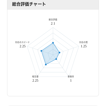
総合評価チャート
土
日
月
火
水
木
金
土
日
8/8
8/9
8/10
8/11
8/12
8/13
8/14
8/15
8/
○
○
○
○
○
○
○
○
○
総合評価
2.1
対応のスピード
対応の質
2.25
1.25
無料相談/見積もり
30秒でご案内できます
現在営業中
報告書
事務所
2.25
1