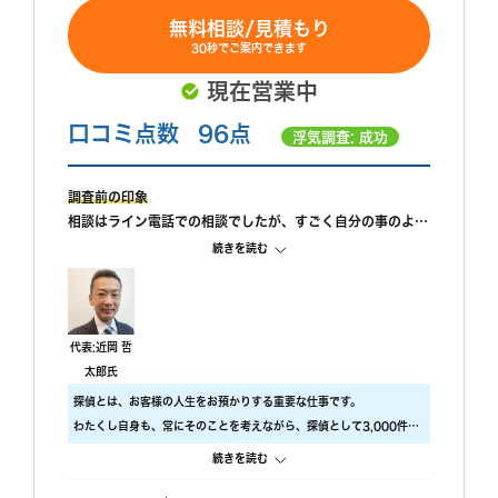
無料相談/見積もり
30秒でご案内できます
現在営業中
口コミ点数
96点
浮気調査: 成功
調査前の印象
相談はライン電話での相談でしたが、すごく自分の事のよう
に親身になって相談に乗ってもらえました。 また、私が自
続きを読む
己肯定感が低いこともあり、自分のことを攻めていると、も
っと自信を持ちなさいと励ましてもらってすごく嬉しかった
です。
調査中の印象
代表:近岡 哲
尾行が旦那の会社スタートの予定でしたが、場所が違ってい
太郎氏
たようで、必死に探してくれたと伺っております。こちらの
探偵とは、お客様の人生をお預かりする重要な仕事です。
対応については本当に調査員の方々に感謝しかありません。
わたくし自身も、常にそのことを考えながら、探偵として3,000件以
調査後の印象
上の調査をおこないました。
続きを読む
報告書はすぐに届けていただけましたが、時間表示が間違っ
ですので、当社では調査のクオリティをもっとも大事にしておりま
ていました。(ただ、写真の時間が載っているので大丈夫か