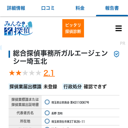
詳細情報
口コミ
料金
報告書
ピッタリ
☰
探偵診断
PR
PR
総合探偵事務所ガルエージェン
シー埼玉北
2.1
探偵業届出標識
未登録
行政処分
確認できず
探偵業標識または
埼玉県公安員会 第43110067号
探偵業届出証明書
代表者氏名
長野 浩和
所在地
埼玉県羽生市東3丁目26−11