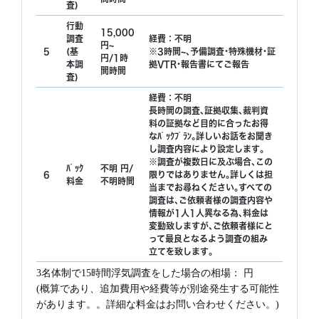
査)
行動
15,000
調査
経費：不明
円~
5
(基
※3時間~､予備調査･特殊機材･証
円/1時
本調
拠VTR･報告書にてご報告
間時間
査)
経費：不明
長時間の調査､証拠収集､裁判資
料の証拠など目的に合ったお得
なﾊﾟｯｸﾌﾟﾗﾝ｡詳しいお話をお聞き
し調査内容により設定します｡
※調査が複数日に及ぶ場合､この
ﾊﾟｯｸ
不明 円/
6
限りではありません｡詳しくは担
料金
不明時間
当までお尋ねください｡すべての
調査は､ご依頼者様の調査内容や
情報が1人1人異なる為､料金は
変動致しますが､ご依頼者様にと
って最良となるよう調査の組み
立てを致します｡
3名体制で15時間浮気調査をした場合の相場： 円
(概算であり、追加費用や経費等が別途発生する可能性
があります。。詳細な料金はお問い合わせください。)