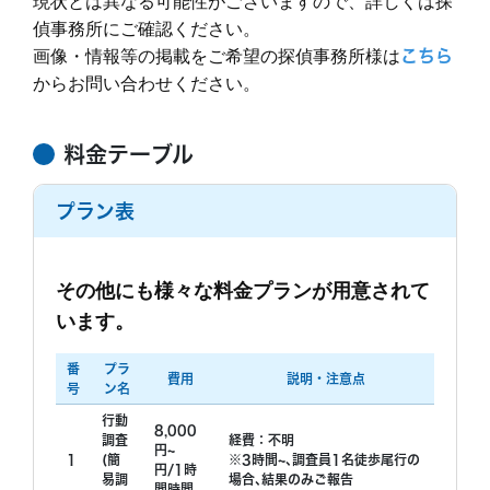
現状とは異なる可能性がございますので、詳しくは探
持ちでした。
代
偵事務所にご確認ください。
アフターケアとして弁護士を紹介してもらい、これか
画像・情報等の掲載をご希望の探偵事務所様は
こちら
ら相談をするところです。
調査中の印象
探偵期間終了以降、報告書は10日前後と言われていま
からお問い合わせください。
依頼前の印象
した。が、10日を経過しても探偵からは連絡なし。16
もっと見る
GPSを私自身の手で配偶者の車にセット。まめな報告
日後に私が探偵へメールで連絡したところ、すぐに折
詳しい事情は話せませんが、聞き取り調査3人分お願
は一切なく、こちらからLINEで聞いていました。女の
り返し電話があり、私の希望日に合わせるのが難しい
いしました。 33万と言われて契約しに事務所に行った
アパートがわかった、今日もご主人はアパートです。
料金テーブル
と言われ、報告が2週間以上先でないと難しいと言わ
が、契約直前でガソリン代が必要と ＋6万円のお支払
など。自宅での出入りは複数回取らないと証拠になら
もっと見る
れました。(探偵期間終了から1ヶ月以上先になると。)
いに。 聞き取り調査対象者に、探偵を付けられたと思
もっと見る
ないため言われたので、我慢して待つこと３週間。
プラン表
私がムッとしたところ、数日後に再度連絡すると。
われたくありませんでした。探偵とは明かさずに、調
GPSの記録は十分、ちょうど数も足りないとのこと
数日後、再び連絡があり、当初私が希望していた日に
査対象者を喫茶店にお連れし世間話をしながら聞き出
で、返却のため伺った先で、尾行の映像、アパートの
私へ報告する事が出来ると。
します。との事で安心して契約しに行ったが、契約直
写真など見せられました。女の車にもGPSをつけた
調査終了後の印象
融通がきくなら初めからそうして欲しいです。こっち
前で探偵の名刺を渡してお話ししますと話を変えてき
調査中の印象
が、2人でいるところが抑えられない。立地的にも張
その他にも様々な料金プランが用意されて
依頼から１ヶ月。まったく無関係の方にGPSを付けて
は何百万も支払ってるのに、無駄に1ヶ月も待たされ
ました。この時点で契約を辞めるべきでしたが、後悔
り込みが難しい、など言われ、不審に思いながらも頼
います。
ラインでやり取りしてました。 基本こちらから連絡を
追っていたことがわかりました。私は見ず知らずの無
るところでした。最後の最後に信用がガタ落ちでし
しています。
るしかありませんでした。
取らないと返事がありません。 探偵の作戦はあります
関係の方を、１ヶ月間恨んで、散々悪く言っていまし
た。
からという言葉は信じない方が良かったです。 私自身
た。そこでキャンセルしたいと告げたところ、態度が
もっと見る
番
プラ
費用
説明・注意点
がよく考えてから、聞き取り調査をお願いするべきで
もっと見る
急変。後少しで調査は終わる。返金も契約書通り半額
号
ン名
した。
なら構わないが、いいんですかね？と○○○のような口
行動
調に思えました。他社に相談し、どうにか全額返金さ
8,000
調査
経費：不明
円~
せることができました。
1
(簡
※3時間~､調査員1名徒歩尾行の
円/1時
調査終了後の印象
易調
場合､結果のみご報告
間時間