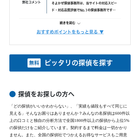
す。
弊社コメント
そよかぜ探偵事務所は、当サイトの対応スピー
と思われます。)おそらく、早急に届けたいと思ってくれた
具体的には、
ド・対応品質評価でNo.1の探偵事務所です。
のかなと思います。
・ 厳選した優秀な調査スタッフ
失敗口コミが投稿されていない点も安心材料
・ 最高品質の機材
続きを読む
で、完全成功報酬プランも選べます。また、み
にこだわり、調査の質をあげるため、常に努力しています。
んなの名探偵経由で相談できる限定クーポンも
おすすめポイントをもっと見る ▼
また、お客様ひとりひとりに合った調査プランを立てるには、カウン
調査費用
「明朗会計」がモットー。 あとから請求は時
あるため、調査力と相談しやすさを重視したい
セラーも必要不可欠です。
間延長以外一切なし！
方におすすめです。
当社では、経歴10年以上のベテランカウンセラーが多数在籍していま
依頼者様にあった最適なプランを、オーダーメ
す。
続きを読む
イドで提案します。
ピッタリの探偵を探す
無料
その結果、98% (2023年度) という非常に高い満足度をいただくこと
ができました。
調査機材
調査で使用するカメラ数：平均１６台～２２台
これからも、お客様が「そよかぜ」 のような穏やかな日常をとりもど
（他社平均の約8倍！)
せるように、誠実に調査いたします。
調査バッテリー総容量 ９００W前後（他社
そよかぜ探偵事務所に、どうぞお気軽にご相談ください。
続きを読む
平均の約6倍！)
探偵をお探しの方へ
毎年最新機材を購入しています。
カウンセリング
「どの探偵がいいかわからない」、「実績も値段もすべて同じに
「明朗会計」がモットー。 あとから請求は時
(他社２～３年に１回買い替え)
間延長以外一切なし！
見える」そんなお困りはありませんか？みんなの名探偵は600件以
依頼者様にあった最適なプランを、オーダーメ
上の口コミと独自の分析方法で全国1800件以上の探偵から上位5%
続きを読む
イドで提案します。
の探偵だけをご紹介しています。契約するまで料金は一切かかり
ません。また、全国の探偵社でつかえるお得なサービスもご用意
報告書
「明朗会計」がモットー。 あとから請求は時