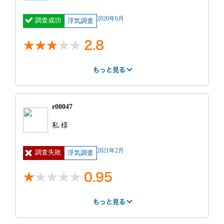
明細
車両台無し(交
見積もり
見積もり通りだ
2020年6月
調査成功
通費別途)人件
浮気調査
との比較
った
費２名３時間
11000円(追加
2.8
１h/1600
円)※一人の場
合は半額、深夜
もっと見る
料金１人１h/５
はやさ
丁寧さ
報告書
０００円 機材
3
1
4
レンタル
(GPS1日
r00047
3000円)
紹介サー
不明
費用
200万円 ~
私 様
ビス
250万円
見積もり
覚えていない
特に良かった点
2021年2月
調査失敗
との比較
浮気調査
料金は見積もり通りでした。
0.95
特に良かった点
事務所には私は行っていません。初めの相談も、報告
もっと見る
特に不満だった点
も私の都合に合わせて県南まで来てくれました。ここ
はやさ
丁寧さ
報告書
の点は良かったです。