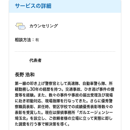
サービスの詳細
カウンセリング
相談方法：
有
代表者
長野 浩和
第一線の叩き上げ警察官として高速隊、自動車警ら隊、所
轄勤務し30年の経歴を持つ。交通事故、ひき逃げ事件の捜
査等を経験。また、数々の事件や事故の届出受理及び現場
に赴き初動対応、現場指揮を行なってきた。さらに優秀警
察職員表彰、昇任時、管区学校での成績優秀表彰等数々の
表彰を受賞した。現在は探偵事務所「ガルエージェンシー
埼玉北」を設立し、ご依頼者様の立場に立って実態に即し
た調査を行う事で解決策を導く。