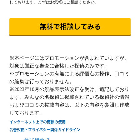
しております。まずはお気軽にご相談ください。
間延長以外一切なし！
依頼者様にあった最適なプランを、オーダーメ
イドで提案します。
続きを読む
無料で相談してみる
ご希望の日程を選んで無料相談！
土
日
月
火
水
木
金
土
日
※本ページにはプロモーションが含まれていますが、
8/8
8/9
8/10
8/11
8/12
8/13
8/14
8/15
8/
対象は厳正な審査に合格した探偵のみです。
○
○
○
○
○
○
○
○
○
※プロモーションの有無による評価点の操作、口コミ
の編集は行っておりません。
※2023年10月の景品表示法改正を受け、追記しており
ます。みんなの名探偵に掲載されている探偵社の情報
および口コミの掲載内容は、以下の内容を参照し作成
しております。
無料相談/見積もり
インターネット上での商標の使用
30秒でご案内できます
名誉毀損・プライバシー関係ガイドライン
現在営業中
みんなの名探偵トップ