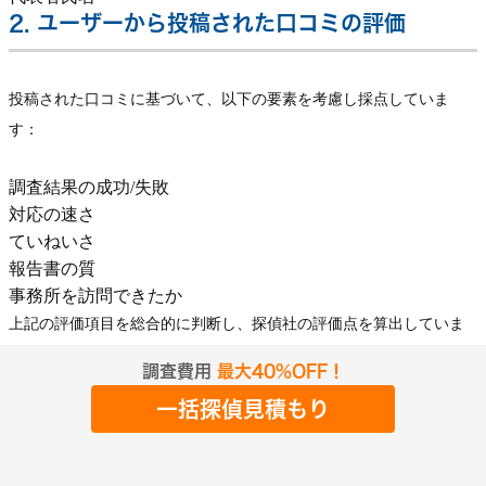
2. ユーザーから投稿された口コミの評価
投稿された口コミに基づいて、以下の要素を考慮し採点していま
す：
調査結果の成功/失敗
対応の速さ
ていねいさ
報告書の質
事務所を訪問できたか
上記の評価項目を総合的に判断し、探偵社の評価点を算出していま
す。 信頼性の高い情報を提供するため、これらのプロセスを通じて
調査費用
最大40%OFF！
公平な評価を行っています。
一括探偵見積もり
当サイトの運営は運営者情報ページに掲載の通りであり、いかなる探
偵事務所とも資本関係・人的関係にはございません。