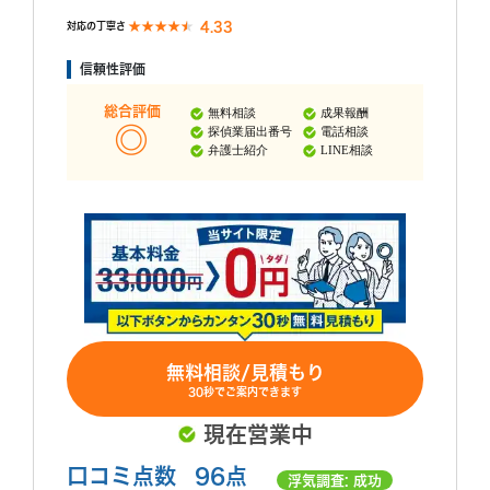
4.33
対応の丁寧さ
信頼性評価
総合評価
無料相談
成果報酬
探偵業届出番号
電話相談
弁護士紹介
LINE相談
無料相談/見積もり
30秒でご案内できます
現在営業中
口コミ点数
96点
浮気調査: 成功