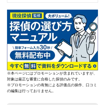
セラーも必要不可欠です。
間延長以外一切なし！
方におすすめです。
当社では、経歴10年以上のベテランカウンセラーが多数在籍していま
依頼者様にあった最適なプランを、オーダーメ
す。
続きを読む
イドで提案します。
その結果、98% (2023年度) という非常に高い満足度をいただくこと
ができました。
調査機材
調査で使用するカメラ数：平均１６台～２２台
これからも、お客様が「そよかぜ」 のような穏やかな日常をとりもど
（他社平均の約8倍！)
せるように、誠実に調査いたします。
調査バッテリー総容量 ９００W前後（他社
そよかぜ探偵事務所に、どうぞお気軽にご相談ください。
続きを読む
平均の約6倍！)
毎年最新機材を購入しています。
カウンセリング
「明朗会計」がモットー。 あとから請求は時
(他社２～３年に１回買い替え)
間延長以外一切なし！
依頼者様にあった最適なプランを、オーダーメ
続きを読む
イドで提案します。
※本ページにはプロモーションが含まれていますが、
報告書
「明朗会計」がモットー。 あとから請求は時
対象は厳正な審査に合格した探偵のみです。
間延長以外一切なし！
依頼者様にあった最適なプランを、オーダーメ
※プロモーションの有無による評価点の操作、口コミ
イドで提案します。
の編集は行っておりません。
続きを読む
ご希望の日程を選んで無料相談！