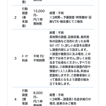
査)
契約書には、報告書で報告すると書かれていたが、報
行動
告書が欲しいとお願いすると渋られました。 報告書を
15,000
調査
経費：不明
作るのが面倒なのか、私に知られたくない事があるの
円~
2
(基
※3時間~､予備調査･特殊機材･証
かは分かりませんが結局、報告書は貰ってません。 探
もっと見る
円/1時
本調
拠VTR･報告書にてご報告
偵に不都合な事を聞いたり、話したりすると〇〇○の
間時間
査)
ような口調になります。
経費：不明
長時間の調査､証拠収集､裁判資
料の証拠など目的に合ったお得
なﾊﾟｯｸﾌﾟﾗﾝ｡詳しいお話をお聞き
し調査内容により設定します｡
※調査が複数日に及ぶ場合､この
ﾊﾟｯｸ
不明 円/
3
限りではありません｡詳しくは担
料金
不明時間
当までお尋ねください｡すべての
調査は､ご依頼者様の調査内容や
情報が1人1人異なる為､料金は
変動致しますが､ご依頼者様にと
って最良となるよう調査の組み
立てを致します｡
行動
8,000
調査
経費：不明
円~
4
(簡
※3時間~､調査員1名徒歩尾行の
円/1時
易調
場合､結果のみご報告
間時間