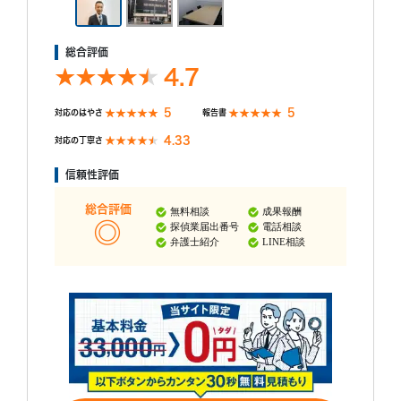
総合評価
4.7
5
5
対応のはやさ
報告書
4.33
対応の丁寧さ
信頼性評価
総合評価
無料相談
成果報酬
探偵業届出番号
電話相談
弁護士紹介
LINE相談