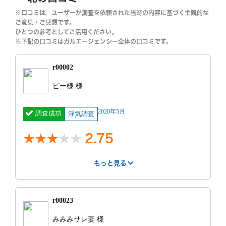
※口コミは，ユーザーが調査を依頼された当時の内容に基づく主観的な
ご意見・ご感想です。
ひとつの参考としてご活用ください。
※下記の口コミはガルエージェンシー全体の口コミです。
r00002
ピー様 様
2020年5月
調査成功
浮気調査
2.75
もっと見る
はやさ
丁寧さ
報告書
事務所
3
2
3
3
r00023
紹介サー
不明
費用
40万円 ~ 50
みみみサレ妻 様
ビス
万円