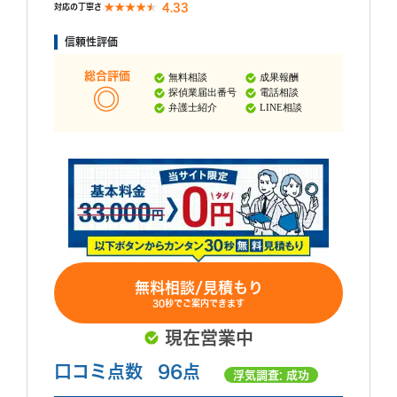
4.33
対応の丁寧さ
信頼性評価
総合評価
無料相談
成果報酬
探偵業届出番号
電話相談
弁護士紹介
LINE相談
無料相談/見積もり
30秒でご案内できます
現在営業中
口コミ点数
96点
浮気調査: 成功