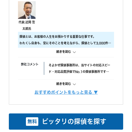
己肯定感が低いこともあり、自分のことを攻めていると、も
っと自信を持ちなさいと励ましてもらってすごく嬉しかった
です。
調査中の印象
代表:近岡 哲
尾行が旦那の会社スタートの予定でしたが、場所が違ってい
太郎氏
たようで、必死に探してくれたと伺っております。こちらの
探偵とは、お客様の人生をお預かりする重要な仕事です。
対応については本当に調査員の方々に感謝しかありません。
わたくし自身も、常にそのことを考えながら、探偵として3,000件以
調査後の印象
上の調査をおこないました。
続きを読む
報告書はすぐに届けていただけましたが、時間表示が間違っ
ですので、当社では調査のクオリティをもっとも大事にしておりま
ていました。(ただ、写真の時間が載っているので大丈夫か
す。
弊社コメント
そよかぜ探偵事務所は、当サイトの対応スピー
と思われます。)おそらく、早急に届けたいと思ってくれた
具体的には、
ド・対応品質評価でNo.1の探偵事務所です。
のかなと思います。
・ 厳選した優秀な調査スタッフ
失敗口コミが投稿されていない点も安心材料
・ 最高品質の機材
続きを読む
で、完全成功報酬プランも選べます。また、み
にこだわり、調査の質をあげるため、常に努力しています。
んなの名探偵経由で相談できる限定クーポンも
おすすめポイントをもっと見る ▼
また、お客様ひとりひとりに合った調査プランを立てるには、カウン
調査費用
「明朗会計」がモットー。 あとから請求は時
あるため、調査力と相談しやすさを重視したい
セラーも必要不可欠です。
間延長以外一切なし！
方におすすめです。
当社では、経歴10年以上のベテランカウンセラーが多数在籍していま
依頼者様にあった最適なプランを、オーダーメ
す。
続きを読む
イドで提案します。
ピッタリの探偵を探す
無料
その結果、98% (2023年度) という非常に高い満足度をいただくこと
ができました。
調査機材
調査で使用するカメラ数：平均１６台～２２台