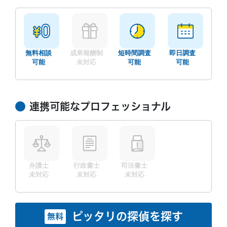
金
土
日
月
火
水
木
金
土
8/7
8/8
8/9
8/10
8/11
8/12
8/13
8/14
8/1
○
○
○
○
○
○
○
○
○
無料相談
成果報酬制
短時間調査
即日調査
可能
未対応
可能
可能
連携可能なプロフェッショナル
無料相談/見積もり
30秒でご案内できます
現在営業中
弁護士
行政書士
司法書士
未対応
未対応
未対応
ピッタリの探偵を探す
無料