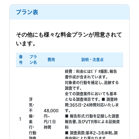
プラン表
その他にも様々な料金プランが用意されて
います。
番
プラ
費用
説明・注意点
号
ン名
経費：料金にはﾋﾞﾃﾞｵ撮影､報告
書作成が含まれています｡
対象者の行動を補足し､追跡する
調査です｡
全ての調査案件においても基本
浮
となる調査項目です｡ ■ 調査時
気･
間:365日･24時間対応いたしま
不
48,000
す｡
倫･
円~
■ 報告形式:行動を記録した調査
1
素
円/1日
報告書､及びVTR等による証拠資
行･
時間
料
行動
■ 調査員数:基本2~3名体制｡調
調査
査内容により異なります｡