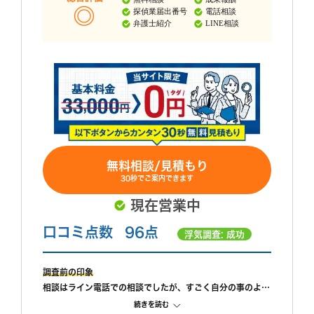
探偵業届出番号
電話相談
弁護士紹介
LINE相談
無料相談/見積もり
30秒でご案内できます
現在営業中
口コミ点数
96点
浮気調査: 成功
調査前の印象
相談はライン電話での相談でしたが、すごく自分の事のよう
に親身になって相談に乗ってもらえました。 また、私が自
続きを読む