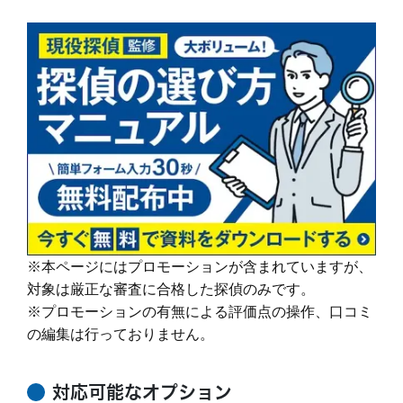
当社では、経歴10年以上のベテランカウンセラーが多数在籍していま
依頼者様にあった最適なプランを、オーダーメ
す。
続きを読む
イドで提案します。
その結果、98% (2023年度) という非常に高い満足度をいただくこと
ができました。
調査機材
調査で使用するカメラ数：平均１６台～２２台
これからも、お客様が「そよかぜ」 のような穏やかな日常をとりもど
（他社平均の約8倍！)
せるように、誠実に調査いたします。
調査バッテリー総容量 ９００W前後（他社
そよかぜ探偵事務所に、どうぞお気軽にご相談ください。
続きを読む
平均の約6倍！)
毎年最新機材を購入しています。
カウンセリング
「明朗会計」がモットー。 あとから請求は時
(他社２～３年に１回買い替え)
間延長以外一切なし！
依頼者様にあった最適なプランを、オーダーメ
続きを読む
イドで提案します。
※本ページにはプロモーションが含まれていますが、
報告書
「明朗会計」がモットー。 あとから請求は時
対象は厳正な審査に合格した探偵のみです。
間延長以外一切なし！
依頼者様にあった最適なプランを、オーダーメ
※プロモーションの有無による評価点の操作、口コミ
イドで提案します。
の編集は行っておりません。
続きを読む
ご希望の日程を選んで無料相談！
対応可能なオプション