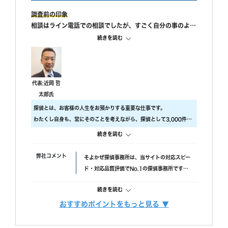
調査前の印象
相談はライン電話での相談でしたが、すごく自分の事のよう
に親身になって相談に乗ってもらえました。 また、私が自
続きを読む
己肯定感が低いこともあり、自分のことを攻めていると、も
っと自信を持ちなさいと励ましてもらってすごく嬉しかった
です。
調査中の印象
代表:近岡 哲
尾行が旦那の会社スタートの予定でしたが、場所が違ってい
太郎氏
たようで、必死に探してくれたと伺っております。こちらの
探偵とは、お客様の人生をお預かりする重要な仕事です。
対応については本当に調査員の方々に感謝しかありません。
わたくし自身も、常にそのことを考えながら、探偵として3,000件以
調査後の印象
上の調査をおこないました。
続きを読む
報告書はすぐに届けていただけましたが、時間表示が間違っ
ですので、当社では調査のクオリティをもっとも大事にしておりま
ていました。(ただ、写真の時間が載っているので大丈夫か
す。
弊社コメント
そよかぜ探偵事務所は、当サイトの対応スピー
と思われます。)おそらく、早急に届けたいと思ってくれた
具体的には、
ド・対応品質評価でNo.1の探偵事務所です。
のかなと思います。
・ 厳選した優秀な調査スタッフ
失敗口コミが投稿されていない点も安心材料
・ 最高品質の機材
続きを読む
で、完全成功報酬プランも選べます。また、み
にこだわり、調査の質をあげるため、常に努力しています。
んなの名探偵経由で相談できる限定クーポンも
おすすめポイントをもっと見る ▼
また、お客様ひとりひとりに合った調査プランを立てるには、カウン
調査費用
「明朗会計」がモットー。 あとから請求は時
あるため、調査力と相談しやすさを重視したい
セラーも必要不可欠です。
間延長以外一切なし！
方におすすめです。