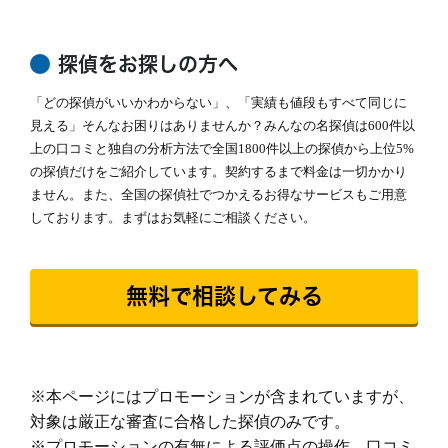
これからも、お客様が「そよかぜ」 のような穏やかな日常をとりもど
（他社平均の約8倍！)
せるように、誠実に調査いたします。
調査バッテリー総容量 ９００W前後（他社
そよかぜ探偵事務所に、どうぞお気軽にご相談ください。
続きを読む
平均の約6倍！)
探偵をお探しの方へ
毎年最新機材を購入しています。
カウンセリング
「どの探偵がいいかわからない」、「実績も値段もすべて同じに
「明朗会計」がモットー。 あとから請求は時
(他社２～３年に１回買い替え)
間延長以外一切なし！
見える」そんなお困りはありませんか？みんなの名探偵は600件以
依頼者様にあった最適なプランを、オーダーメ
上の口コミと独自の分析方法で全国1800件以上の探偵から上位5%
続きを読む
イドで提案します。
の探偵だけをご紹介しています。契約するまで料金は一切かかり
ません。また、全国の探偵社でつかえるお得なサービスもご用意
報告書
「明朗会計」がモットー。 あとから請求は時
しております。まずはお気軽にご相談ください。
間延長以外一切なし！
依頼者様にあった最適なプランを、オーダーメ
イドで提案します。
続きを読む
無料で相談してみる
ご希望の日程を選んで無料相談！
金
土
日
月
火
水
木
金
土
※本ページにはプロモーションが含まれていますが、
8/7
8/8
8/9
8/10
8/11
8/12
8/13
8/14
8/1
対象は厳正な審査に合格した探偵のみです。
○
○
○
○
○
○
○
○
○
※プロモーションの有無による評価点の操作、口コミ