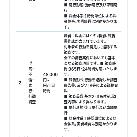
■ 尾行形態:徒歩尾行及び車輛尾
行
■ 料金体系:1時間単位による料
金体系｡実費経費は別途かかりま
す｡
経費：料金にはﾋﾞﾃﾞｵ撮影､報告
書作成が含まれています｡
対象者の行動を補足し､追跡する
調査です｡
全ての調査案件においても基本
浮
となる調査項目です｡ ■ 調査時
気･
間:365日･24時間対応いたしま
不
48,000
す｡
倫･
円~
■ 報告形式:行動を記録した調査
2
素
円/1日
報告書､及びVTR等による証拠資
行･
時間
料
行動
■ 調査員数:基本2~3名体制｡調
調査
査内容により異なります｡
■ 尾行形態:徒歩尾行及び車輛尾
行
■ 料金体系:1時間単位による料
金体系｡実費経費は別途かかりま
す｡