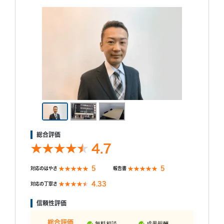
総合評価
4.7
5
5
対応のはやさ
報告書
4.33
対応の丁寧さ
信頼性評価
総合評価
無料相談
成果報酬