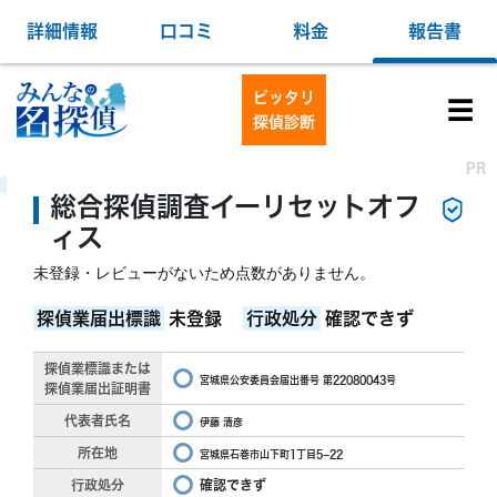
詳細情報
口コミ
料金
報告書
ピッタリ
☰
探偵診断
PR
PR
総合探偵調査イーリセットオフ
ィス
未登録・レビューがないため点数がありません。
探偵業届出標識
未登録
行政処分
確認できず
探偵業標識または
宮城県公安委員会届出番号 第22080043号
探偵業届出証明書
代表者氏名
伊藤 清彦
所在地
宮城県石巻市山下町1丁目5−22
行政処分
確認できず