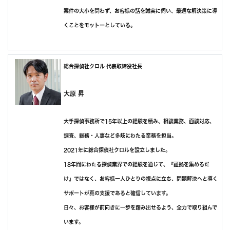
案件の大小を問わず、お客様の話を誠実に伺い、最適な解決策に導
くことをモットーとしている。
総合探偵社クロル 代表取締役社長
大原 昇
大手探偵事務所で15年以上の経験を積み、相談業務、面談対応、
調査、総務・人事など多岐にわたる業務を担当。
2021年に総合探偵社クロルを設立しました。
18年間にわたる探偵業界での経験を通じて、『証拠を集めるだ
け』ではなく、お客様一人ひとりの視点に立ち、問題解決へと導く
サポートが真の支援であると確信しています。
日々、お客様が前向きに一歩を踏み出せるよう、全力で取り組んで
います。