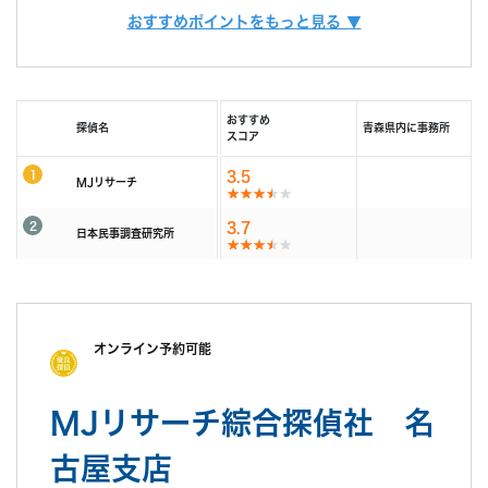
また、お客様ひとりひとりに合った調査プランを立てるには、カウンセラー
おすすめポイントをもっと見る ▼
由で相談できる限定クーポンもあるため、調査力と相
も必要不可欠です。
調査費用
「明朗会計」がモットー。 あとから請求は時間延長
談しやすさを重視したい方におすすめです。
当社では、経歴10年以上のベテランカウンセラーが多数在籍しています。
以外一切なし！
その結果、98% (2023年度) という非常に高い満足度をいただくことができ
依頼者様にあった最適なプランを、オーダーメイドで
ました。
続きを読む
提案します。
おすすめ
探偵名
青森県内に事務所
これからも、お客様が「そよかぜ」 のような穏やかな日常をとりもどせるよ
スコア
うに、誠実に調査いたします。
調査機材
調査で使用するカメラ数：平均１６台～２２台（他社
1
3.5
そよかぜ探偵事務所に、どうぞお気軽にご相談ください。
MJリサーチ
平均の約8倍！)
調査バッテリー総容量 ９００W前後（他社平均の
2
続きを読む
3.7
約6倍！)
日本民事調査研究所
毎年最新機材を購入しています。
カウンセリング
「明朗会計」がモットー。 あとから請求は時間延長
(他社２～３年に１回買い替え)
以外一切なし！
依頼者様にあった最適なプランを、オーダーメイドで
続きを読む
オンライン予約可能
提案します。
報告書
「明朗会計」がモットー。 あとから請求は時間延長
MJリサーチ綜合探偵社 名
以外一切なし！
依頼者様にあった最適なプランを、オーダーメイドで
古屋支店
提案します。
続きを読む