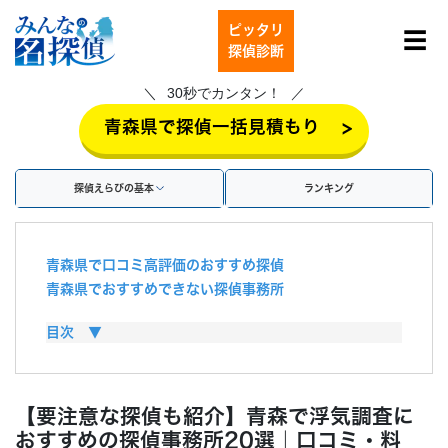
ピッタリ
☰
探偵診断
30秒でカンタン！
>
青森県で探偵一括見積もり
探偵えらびの基本
ランキング
青森県で口コミ高評価のおすすめ探偵
青森県でおすすめできない探偵事務所
青森県の探偵の料金・費用相場
目次 ▼
探偵費用は慰謝料で払える？
探偵に浮気調査を依頼するメリット
探偵に浮気調査を依頼するデメリット
【要注意な探偵も紹介】青森で浮気調査に
青森県で浮気調査を行う方法
おすすめの探偵事務所20選｜口コミ・料