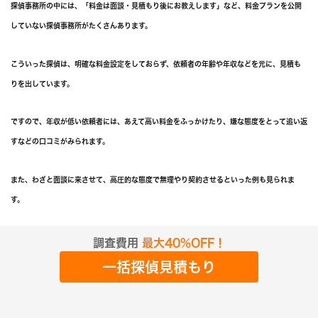
探偵事務所の中には、「料金は面談・見積もり後にお教えします」など、料金プランを公開
していない探偵事務所がたくさんあります。
こういった探偵は、明確な料金設定をしておらず、依頼者の年齢や年収などを元に、見積も
りを出しています。
ですので、年収が低い依頼者には、あえて高い料金をふっかけたり、嫌な態度をとって追い返
すなどの口コミがみられます。
また、わざと面談に来させて、高圧的な態度で無理やり契約させるといった例も見られま
す。
無料相談やホームページで、きちんと費用を確認できる探偵を選びましょう。
調査費用
最大40%OFF！
一括探偵見積もり
⑤弁護士と連携しているか