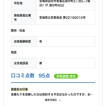
宮城県仙台市青葉区国分町3丁目5−7朝
所在地
日ﾌﾟﾗｻﾞ国分町402
探偵業届出番
宮城県公安委員会 第22190010号
号
費用・料金
成果報酬制度
有
相談
女性相談員
無
口コミ点数
95点
浮気調査:成功
調査前の印象
見積もりを依頼した日は契約する予定はなかったのですが、お話
しやすい雰囲気だったのと、見積書が明瞭だったので契約するこ
続きを読む
とにしました。