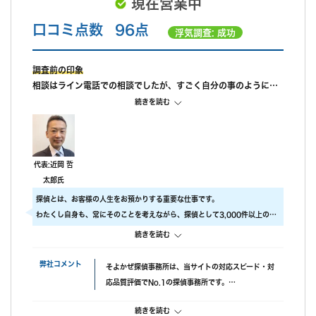
現在営業中
口コミ点数
96点
浮気調査: 成功
調査前の印象
相談はライン電話での相談でしたが、すごく自分の事のように親
身になって相談に乗ってもらえました。 また、私が自己肯定感が
続きを読む
低いこともあり、自分のことを攻めていると、もっと自信を持ち
なさいと励ましてもらってすごく嬉しかったです。
調査中の印象
尾行が旦那の会社スタートの予定でしたが、場所が違っていたよ
代表:近岡 哲
うで、必死に探してくれたと伺っております。こちらの対応につ
太郎氏
いては本当に調査員の方々に感謝しかありません。
探偵とは、お客様の人生をお預かりする重要な仕事です。
調査後の印象
わたくし自身も、常にそのことを考えながら、探偵として3,000件以上の調
報告書はすぐに届けていただけましたが、時間表示が間違ってい
査をおこないました。
続きを読む
ました。(ただ、写真の時間が載っているので大丈夫かと思われま
ですので、当社では調査のクオリティをもっとも大事にしております。
す。)おそらく、早急に届けたいと思ってくれたのかなと思いま
具体的には、
弊社コメント
そよかぜ探偵事務所は、当サイトの対応スピード・対
す。
・ 厳選した優秀な調査スタッフ
応品質評価でNo.1の探偵事務所です。
・ 最高品質の機材
失敗口コミが投稿されていない点も安心材料で、完全
にこだわり、調査の質をあげるため、常に努力しています。
続きを読む
成功報酬プランも選べます。また、みんなの名探偵経