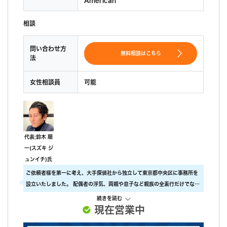
相談
問い合わせ方
無料相談はこちら
法
女性相談員
可能
代表:鈴木 順
一(スズキ ジ
ュンイチ)氏
ご依頼者様を第一に考え、大手探偵社から独立して東京都中央区に事務所を
設立いたしました。 配偶者の浮気、両親や息子など親族の全素行だけでな
く、ストーカー行為の証拠、行方不明者の捜索、企業調査まで調査全般を承
続きを読む
ります。 「すべてはお客様のために」ご依頼者様の事を第一に考えて、確実
現在営業中
な証拠と成果を提供します。