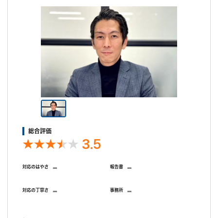
ご希望の日程を選んで無料相談！
木
金
土
日
月
火
水
木
金
土
日
8/6
8/7
8/8
8/9
8/10
8/11
8/12
8/13
8/14
8/15
8/16
○
○
○
○
○
○
○
○
○
○
○
総合評価
3.5
無料相談/見積もり
30秒でご案内できます
-
-
対応のはやさ
報告書
現在営業中
-
-
対応の丁寧さ
事務所