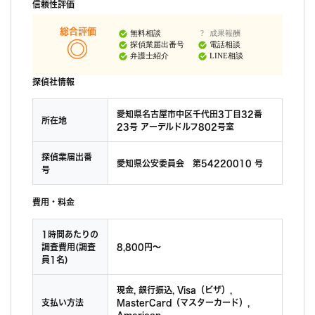
信頼性評価
総合評価
無料相談
成果報酬
探偵業届出番号
電話相談
弁護士紹介
LINE相談
探偵社情報
愛知県名古屋市中区千代田3丁目32番
所在地
23号 アーデルドルフ802号室
探偵業届出番
愛知県公安委員会 第54220010 号
号
費用・料金
1時間あたりの
調査費用(調査
8,800円〜
員1名)
現金, 銀行振込, Visa（ビザ）,
支払い方法
MasterCard（マスターカード）,
American