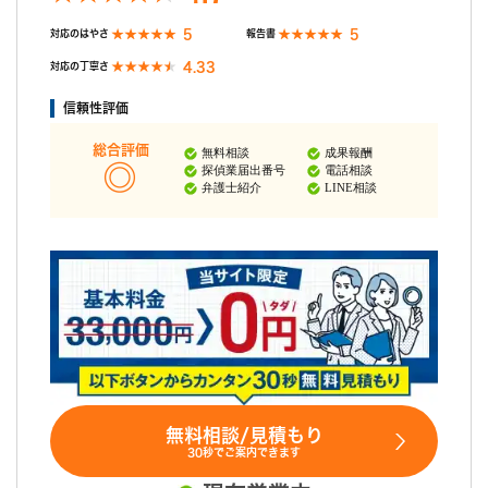
5
5
対応のはやさ
報告書
4.33
対応の丁寧さ
信頼性評価
総合評価
無料相談
成果報酬
探偵業届出番号
電話相談
弁護士紹介
LINE相談
無料相談/見積もり
30秒でご案内できます