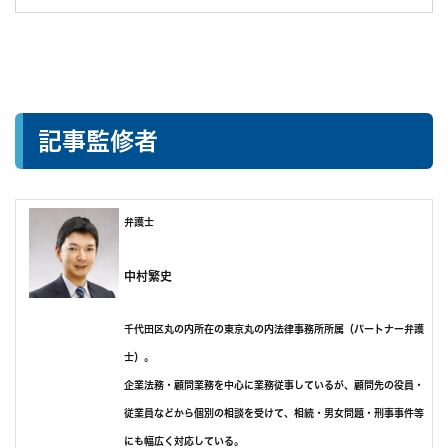
調査中の印象
調査中は主にLINEでやりとりしてましたが、突然の事態にも柔軟
に対応して下さり調査してくれました。
調査のこと以外で、何気なく交した世間話が楽しかったのが個人
的には精神的に支えられたので良かったです。
調査後の印象
記事監修者
依頼終了後は頼もしい弁護士さんまでご紹介いただき大変助かり
ました。
弁護士を探すツテがない方は日本民事調査研究所さんに依頼すれ
ば最後までスムーズに戦えると思います。
弁護士
報告書も弁護士用と自分用の2冊用意して頂けました。
中村繁史
千代田区丸の内所在の東京丸の内法律事務所所属（パートナー弁護
士）。
企業法務・顧問業務を中心に業務従事しているが、顧問先の役員・
従業員などから個別の相談を受けて、相続・男女問題・刑事事件等
にも幅広く対応している。