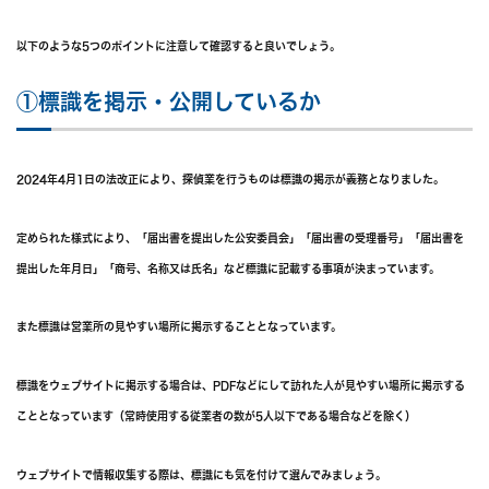
以下のような5つのポイントに注意して確認すると良いでしょう。
①標識を掲示・公開しているか
2024年4月1日の法改正により、探偵業を行うものは標識の掲示が義務となりました。
定められた様式により、「届出書を提出した公安委員会」「届出書の受理番号」「届出書を
提出した年月日」「商号、名称又は氏名」など標識に記載する事項が決まっています。
また標識は営業所の見やすい場所に掲示することとなっています。
標識をウェブサイトに掲示する場合は、PDFなどにして訪れた人が見やすい場所に掲示する
こととなっています（常時使用する従業者の数が5人以下である場合などを除く）
ウェブサイトで情報収集する際は、標識にも気を付けて選んでみましょう。