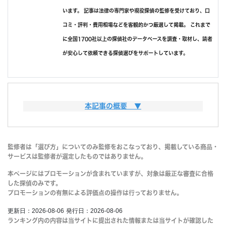
います。 記事は法律の専門家や現役探偵の監修を受けており、口
コミ・評判・費用相場などを客観的かつ厳選して掲載。 これまで
に全国1700社以上の探偵社のデータベースを調査・取材し、読者
が安心して依頼できる探偵選びをサポートしています。
この記事は、青森県 で調査をしたい方に向けて、探偵えらびに失
本記事の概要 ▼
敗しない方法を伝える目的で書いています。
内容としては、次の通りです。
この記事は、以下の情報を参考にしています。
監修者は「選び方」についてのみ監修をおこなっており、掲載している商品・
サービスは監修者が選定したものではありません。
みんなの名探偵が独自に集めた探偵データ
みんなの名探偵の投稿された探偵口コミ
本ページにはプロモーションが含まれていますが、対象は厳正な審査に合格
した探偵のみです。
みんなの名探偵代表の元探偵としての経験
プロモーションの有無による評価点の操作は行っておりません。
各行政機関が発表した情報
更新日：2026-08-06
発行日：2026-08-06
ランキング内の内容は当サイトに提出された情報または当サイトが確認した