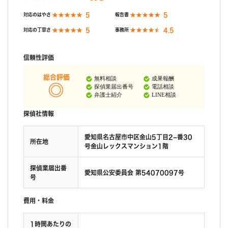
5
5
対応のはやさ
報告書
5
4.5
対応の丁寧さ
事務所
信頼性評価
総合評価
無料相談
成果報酬
探偵業届出番号
電話相談
弁護士紹介
LINE相談
探偵社情報
愛知県名古屋市中区金山5丁目2−番30
所在地
号金山レックスマンション1階
探偵業届出番
愛知県公安委員会 第54070097号
号
費用・料金
1時間あたりの