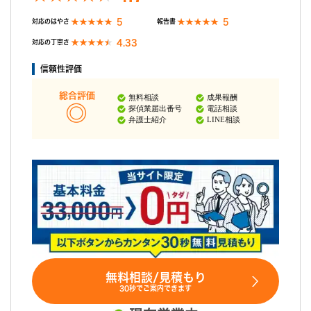
5
5
対応のはやさ
報告書
4.33
対応の丁寧さ
信頼性評価
総合評価
無料相談
成果報酬
探偵業届出番号
電話相談
弁護士紹介
LINE相談
無料相談/見積もり
30秒でご案内できます