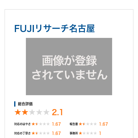
たです。
料金は初めに説明された額をそのまま支払ったので、どの程度が
標準なのか不明です。
アフターケアとして弁護士を紹介してもらい、これから相談をす
FUJIリサーチ名古屋
るところです。
不満だった点
探偵期間終了以降、報告書は10日前後と言われていました。が、
10日を経過しても探偵からは連絡なし。16日後に私が探偵へメ
ールで連絡したところ、すぐに折り返し電話があり、私の希望日
に合わせるのが難しいと言われ、報告が2週間以上先でないと難
しいと言われました。(探偵期間終了から1ヶ月以上先になると。)
私がムッとしたところ、数日後に再度連絡すると。
数日後、再び連絡があり、当初私が希望していた日に私へ報告す
る事が出来ると。
融通がきくなら初めからそうして欲しいです。こっちは何百万も
支払ってるのに、無駄に1ヶ月も待たされるところでした。最後
総合評価
の最後に信用がガタ落ちでした。
2.1
1.67
1.67
対応のはやさ
報告書
1.67
1
対応の丁寧さ
事務所