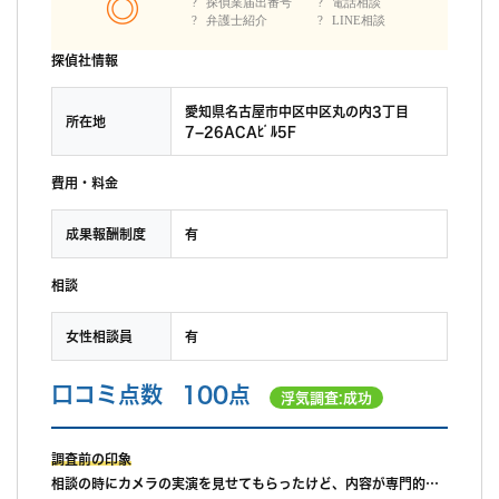
探偵業届出番号
電話相談
弁護士紹介
LINE相談
探偵社情報
愛知県名古屋市中区中区丸の内3丁目
所在地
7−26ACAﾋﾞﾙ5F
費用・料金
成果報酬制度
有
相談
女性相談員
有
口コミ点数
100点
浮気調査:成功
調査前の印象
相談の時にカメラの実演を見せてもらったけど、内容が専門的す