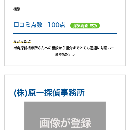
相談
口コミ点数
100点
浮気調査:成功
良かった点
街角探偵相談所さんへの相談から紹介までとても迅速に対応いた
だきました。小さな子供がいたため、最寄り駅のファミレスでお
続きを読む
会いしました。事前にある程度金額等は下調べしていたこと、急
いでいたこともあり、当日お話を伺い、その方の対応の良さでそ
の場で即決し調査を依頼。
前日の夜に明日密会がありそうだと相談の連絡をしたら、すぐに
担当の方が人員を手配してくださり、翌朝6時から調査していた
(株)原一探偵事務所
だきました。調査中もラインにて現状報告をして下さり、調査日
に以外も相談に乗って下さり、大変頼もしかったです。金額に関
しても最初に説明を受けた通りの内容のため、探偵＝高額のイメ
ージですが、それまでの対応、当日の動き、報告書などから、十
分満足できる結果でした。とても感謝しています。
不満だった点