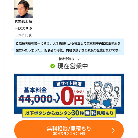
代表:鈴木 順
一(スズキ ジ
ュンイチ)氏
ご依頼者様を第一に考え、大手探偵社から独立して東京都中央区に事務所を
設立いたしました。 配偶者の浮気、両親や息子など親族の全素行だけでな
く、ストーカー行為の証拠、行方不明者の捜索、企業調査まで調査全般を承
続きを読む
ります。 「すべてはお客様のために」ご依頼者様の事を第一に考えて、確実
現在営業中
な証拠と成果を提供します。
無料相談/見積もり
30秒でオンライン予約