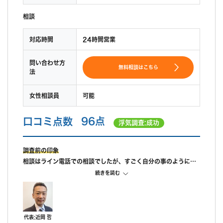
相談
対応時間
24時間営業
問い合わせ方
無料相談はこちら
法
女性相談員
可能
口コミ点数
96点
浮気調査:成功
調査前の印象
相談はライン電話での相談でしたが、すごく自分の事のように親
身になって相談に乗ってもらえました。 また、私が自己肯定感が
続きを読む
低いこともあり、自分のことを攻めていると、もっと自信を持ち
なさいと励ましてもらってすごく嬉しかったです。
調査中の印象
尾行が旦那の会社スタートの予定でしたが、場所が違っていたよ
代表:近岡 哲