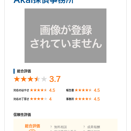
せんでしたので。
調査後の印象
報告書を急いで欲しいとお願いしたら、２日後には出来上がって
いてびっくりしました。鮮明な画像や説明からも、とても丁寧に
調査をしていただけた事が分かりました。不貞の証拠としても完
璧でした。調査が終わってからも何度も相談に乗っていただき申
し訳なかったです。
総合評価
3.7
4.5
4.5
対応のはやさ
報告書
4
4.5
対応の丁寧さ
事務所
信頼性評価
総合評価
無料相談
成果報酬