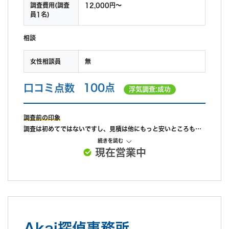
調査費用(調査
12,000円〜
員1名)
相談
女性相談員
無
口コミ点数
100点
浮気調査:成功
調査前の印象
調査は初めてではないですし、見積は他にもっと安いところもあ
りましたが、知人の弁護士からこちらが確実だと思うと推薦され
続きを読む
現在営業中
ていたので最初からこちらに調査をお願いする意向でうかがいま
した。代表の方は強面でしたが、経験豊富で誠実な印象を受けま
した。
調査中の印象
調査中にLINEでもやり取り出来たので、不安はありませんでし
た。急な変更にも対応していただけたのがありがたかったです。
以前にお願いした探偵事務所は調査中にはまったく連絡が取れま
Akai探偵事務所