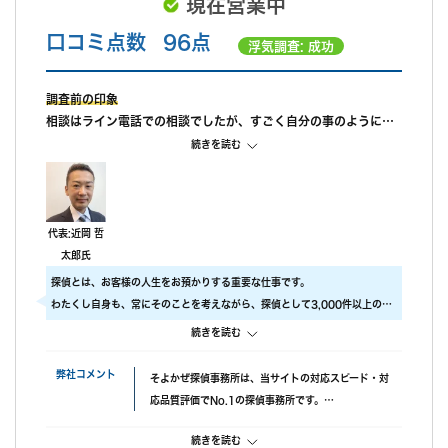
現在営業中
口コミ点数
96点
浮気調査: 成功
調査前の印象
相談はライン電話での相談でしたが、すごく自分の事のように親
身になって相談に乗ってもらえました。 また、私が自己肯定感が
続きを読む
低いこともあり、自分のことを攻めていると、もっと自信を持ち
なさいと励ましてもらってすごく嬉しかったです。
調査中の印象
尾行が旦那の会社スタートの予定でしたが、場所が違っていたよ
代表:近岡 哲
うで、必死に探してくれたと伺っております。こちらの対応につ
太郎氏
いては本当に調査員の方々に感謝しかありません。
探偵とは、お客様の人生をお預かりする重要な仕事です。
調査後の印象
わたくし自身も、常にそのことを考えながら、探偵として3,000件以上の調
報告書はすぐに届けていただけましたが、時間表示が間違ってい
査をおこないました。
続きを読む
ました。(ただ、写真の時間が載っているので大丈夫かと思われま
ですので、当社では調査のクオリティをもっとも大事にしております。
す。)おそらく、早急に届けたいと思ってくれたのかなと思いま
具体的には、
弊社コメント
そよかぜ探偵事務所は、当サイトの対応スピード・対
す。
・ 厳選した優秀な調査スタッフ
応品質評価でNo.1の探偵事務所です。
・ 最高品質の機材
失敗口コミが投稿されていない点も安心材料で、完全
にこだわり、調査の質をあげるため、常に努力しています。
続きを読む
成功報酬プランも選べます。また、みんなの名探偵経