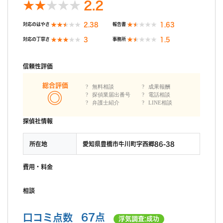
2.2
2.38
1.63
対応のはやさ
報告書
3
1.5
対応の丁寧さ
事務所
信頼性評価
総合評価
無料相談
成果報酬
探偵業届出番号
電話相談
弁護士紹介
LINE相談
探偵社情報
所在地
愛知県豊橋市牛川町字西郷86-38
費用・料金
相談
口コミ点数
67点
浮気調査:成功