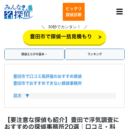
ピッタリ
☰
探偵診断
30秒でカンタン！
>
豊田市で探偵一括見積もり
探偵えらびの基本
ランキング
豊田市で口コミ高評価のおすすめ探偵
豊田市でおすすめできない探偵事務所
豊田市の探偵の料金・費用相場
目次 ▼
探偵費用は慰謝料で払える？
探偵に浮気調査を依頼するメリット
探偵に浮気調査を依頼するデメリット
【要注意な探偵も紹介】豊田で浮気調査に
豊田市で浮気調査を行う方法
おすすめの探偵事務所20選｜口コミ・料