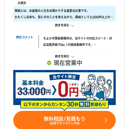
うで、必死に探してくれたと伺っております。こちらの対応につ
太郎氏
いては本当に調査員の方々に感謝しかありません。
探偵とは、お客様の人生をお預かりする重要な仕事です。
調査後の印象
わたくし自身も、常にそのことを考えながら、探偵として3,000件以上の調
報告書はすぐに届けていただけましたが、時間表示が間違ってい
査をおこないました。
続きを読む
ました。(ただ、写真の時間が載っているので大丈夫かと思われま
ですので、当社では調査のクオリティをもっとも大事にしております。
す。)おそらく、早急に届けたいと思ってくれたのかなと思いま
具体的には、
弊社コメント
そよかぜ探偵事務所は、当サイトの対応スピード・対
す。
・ 厳選した優秀な調査スタッフ
応品質評価でNo.1の探偵事務所です。
・ 最高品質の機材
失敗口コミが投稿されていない点も安心材料で、完全
にこだわり、調査の質をあげるため、常に努力しています。
続きを読む
成功報酬プランも選べます。また、みんなの名探偵経
また、お客様ひとりひとりに合った調査プランを立てるには、カウンセラー
現在営業中
由で相談できる限定クーポンもあるため、調査力と相
も必要不可欠です。
談しやすさを重視したい方におすすめです。
当社では、経歴10年以上のベテランカウンセラーが多数在籍しています。
その結果、98% (2023年度) という非常に高い満足度をいただくことができ
ました。
これからも、お客様が「そよかぜ」 のような穏やかな日常をとりもどせるよ
うに、誠実に調査いたします。
そよかぜ探偵事務所に、どうぞお気軽にご相談ください。
無料相談/見積もり
30秒でオンライン予約