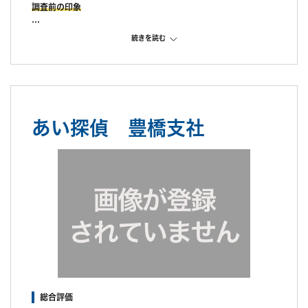
調査前の印象
調査中の印象
続きを読む
対応は早くLINEで連携出来た。張り込み場所がターゲットの行動
により急に変更となったが近場だったからか対応してくれた。
ターゲットが警戒し遠回りをされた為、少し超過したと報告があ
り、機材費を丸々別途かかった。報告書からターゲットが警戒す
る様子が無かった為、この言い訳については信用出来ないと思っ
あい探偵 豊橋支社
た。
調査後の印象
次回分についても他の人で証拠がなく揉めていて大変な事になっ
てる、貴方もそうなってしまうから再度撮るべきだ、と心理的な
営業をかけてきたのでそこも不信感があった。
総合評価