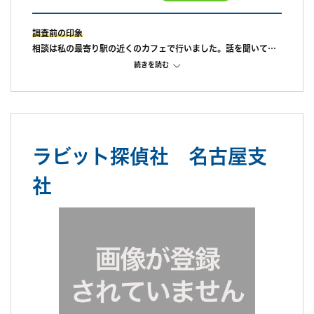
調査前の印象
相談は私の最寄り駅の近くのカフェで行いました。話を聞いてい
ただけましたが他の探偵の見積もとると言ったら早めに調査に入
続きを読む
ったほうが良いと急かされここに決めてしまったことがざんねん
です。
調査中の印象
成功報酬でお願いしたので待つことが大変でした。途中経過を知
りたいと何度言っても教えてもらえず歯がゆい思いをしていまし
ラビット探偵社 名古屋支
た。
調査後の印象
社
写真はきれいに取れていました。弁護士による不貞の見解も複数
名もらうことができたので特に問題はなかったように思います。