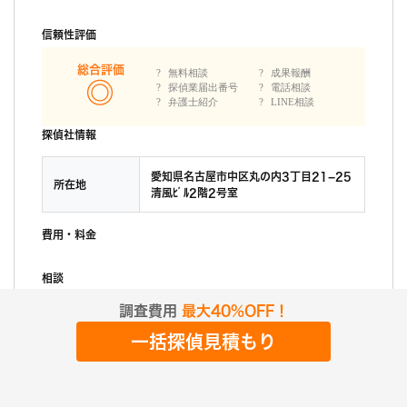
信頼性評価
総合評価
無料相談
成果報酬
探偵業届出番号
電話相談
弁護士紹介
LINE相談
探偵社情報
愛知県名古屋市中区丸の内3丁目21−25
所在地
清風ﾋﾞﾙ2階2号室
費用・料金
相談
調査費用
最大40%OFF！
口コミ点数
57点
浮気調査:失敗
一括探偵見積もり
調査前の印象
オフィスは普通な感じです。 時間は2時間ぐらいでした。 探偵の