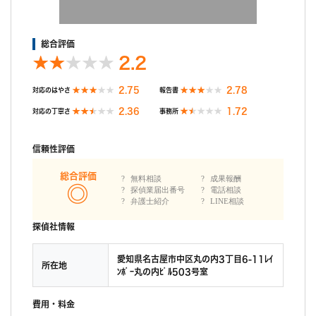
総合評価
2.2
2.75
2.78
対応のはやさ
報告書
2.36
1.72
対応の丁寧さ
事務所
信頼性評価
総合評価
無料相談
成果報酬
探偵業届出番号
電話相談
弁護士紹介
LINE相談
探偵社情報
愛知県名古屋市中区丸の内3丁目6-11ﾚｲ
所在地
ﾝﾎﾞｰ丸の内ﾋﾞﾙ503号室
費用・料金