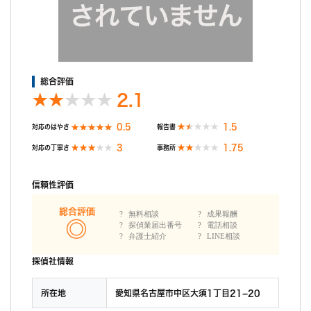
不満点は特にありません。しいてあげるとするならば、時間パッ
クでプラン契約していたため、その時間が余っても切り捨てとな
ってしまうことです。ただ少ない時間プランで契約し、あとあと
延長追加料を払うくらいなら、予め余裕を見ておいた方がお得で
もあるので、私は結果として余りましたが、納得しています。
総合評価
2.1
0.5
1.5
対応のはやさ
報告書
3
1.75
対応の丁寧さ
事務所
信頼性評価
総合評価
無料相談
成果報酬
探偵業届出番号
電話相談
弁護士紹介
LINE相談
探偵社情報
所在地
愛知県名古屋市中区大須1丁目21−20