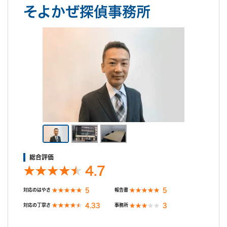
そよかぜ探偵事務所
ご希望の日程を選んで無料相談！
木
金
土
日
月
火
水
木
金
土
日
8/6
8/7
8/8
8/9
8/10
8/11
8/12
8/13
8/14
8/15
8/16
○
○
○
○
○
○
○
○
○
○
○
無料相談/見積もり
総合評価
30秒でご案内できます
4.7
現在営業中
5
5
対応のはやさ
報告書
4.33
3
対応の丁寧さ
事務所