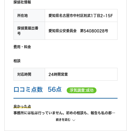
探偵社情報
所在地
愛知県名古屋市中村区則武1丁目2−15F
探偵業届出番
愛知県公安委員会 第54080028号
号
費用・料金
相談
対応時間
24時間営業
口コミ点数
56点
浮気調査:成功
良かった点
事務所には私は行っていません。初めの相談も、報告も私の都合
に合わせて県南まで来てくれました。ここの点は良かったです。
続きを読む
途中経過も私が連絡をすれば教えてもらえたので、これも良かっ