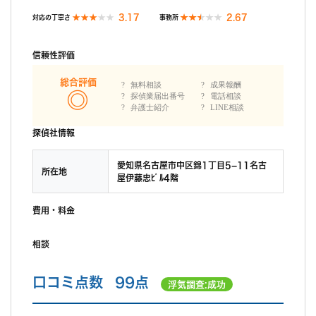
3.17
2.67
対応の丁寧さ
事務所
信頼性評価
総合評価
無料相談
成果報酬
探偵業届出番号
電話相談
弁護士紹介
LINE相談
探偵社情報
愛知県名古屋市中区錦1丁目5−11名古
所在地
屋伊藤忠ﾋﾞﾙ4階
費用・料金
相談
口コミ点数
99点
浮気調査:成功