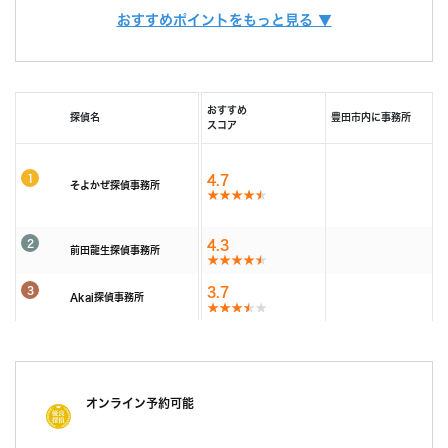
また、お客様ひとりひとりに合った調査プランを立てるには、カウンセラー
おすすめポイントをもっと見る ▼
由で相談できる限定クーポンもあるため、調査力と相
も必要不可欠です。
調査費用
「明朗会計」がモットー。 あとから請求は時間延長
談しやすさを重視したい方におすすめです。
当社では、経歴10年以上のベテランカウンセラーが多数在籍しています。
以外一切なし！
その結果、98% (2023年度) という非常に高い満足度をいただくことができ
依頼者様にあった最適なプランを、オーダーメイドで
ました。
続きを読む
提案します。
おすすめ
探偵名
豊田市内に事務所
これからも、お客様が「そよかぜ」 のような穏やかな日常をとりもどせるよ
スコア
うに、誠実に調査いたします。
調査機材
調査で使用するカメラ数：平均１６台～２２台（他社
そよかぜ探偵事務所に、どうぞお気軽にご相談ください。
平均の約8倍！)
1
4.7
そよかぜ探偵事務所
調査バッテリー総容量 ９００W前後（他社平均の
続きを読む
約6倍！)
毎年最新機材を購入しています。
2
4.3
カウンセリング
前田龍生探偵事務所
「明朗会計」がモットー。 あとから請求は時間延長
(他社２～３年に１回買い替え)
以外一切なし！
3
3.7
Akai探偵事務所
依頼者様にあった最適なプランを、オーダーメイドで
続きを読む
提案します。
報告書
「明朗会計」がモットー。 あとから請求は時間延長
以外一切なし！
オンライン予約可能
依頼者様にあった最適なプランを、オーダーメイドで
提案します。
続きを読む