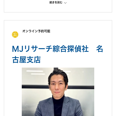
ぎてよくわからなかった。担当の人は穏やかな人、でも、教えて
続きを読む
もらったことが的確で頼りになりました
調査中の印象
対応はよかったです。何度か電話に出てくれた事務の女性が、す
ごく感じがよくて、お金のことも心配してくれました
調査後の印象
オンライン予約可能
証拠は、確かなものをとってもらったので満足してます。別居中
の婚姻費用をたくさん取る方法も教えてもらったけど、そこまで
MJリサーチ綜合探偵社 名
しようと思わなかった、お金も大事だけど将来のことを優先した
かったから
古屋支店