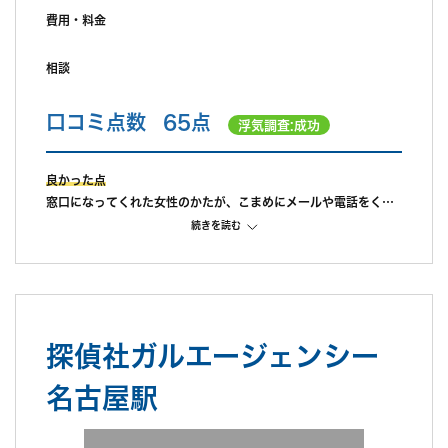
費用・料金
相談
口コミ点数
65点
浮気調査:成功
良かった点
窓口になってくれた女性のかたが、こまめにメールや電話をくれ
て、親身になって対応してくれたのが一番良かったです。
続きを読む
また、オフィス内も清潔でやむを得ず子供を連れていきました
が、親切に対応していただきとても安心できました。
不満だった点
見積りよりも金額がかかってしまった為。
また、報告書が手元に届くまでに10日ほどかかり、結果がわかっ
探偵社ガルエージェンシー
ているのに動き出せないというじれったい時間が続いた為、対応
の迅速さはあまり感じられませんでした。
名古屋駅