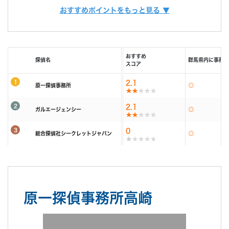
また、お客様ひとりひとりに合った調査プランを立てるには、カウンセラー
おすすめポイントをもっと見る ▼
由で相談できる限定クーポンもあるため、調査力と相
も必要不可欠です。
調査費用
「明朗会計」がモットー。 あとから請求は時間延長
談しやすさを重視したい方におすすめです。
当社では、経歴10年以上のベテランカウンセラーが多数在籍しています。
以外一切なし！
その結果、98% (2023年度) という非常に高い満足度をいただくことができ
依頼者様にあった最適なプランを、オーダーメイドで
ました。
続きを読む
提案します。
おすすめ
探偵名
群馬県内に事務所
これからも、お客様が「そよかぜ」 のような穏やかな日常をとりもどせるよ
スコア
うに、誠実に調査いたします。
調査機材
調査で使用するカメラ数：平均１６台～２２台（他社
1
2.1
そよかぜ探偵事務所に、どうぞお気軽にご相談ください。
原一探偵事務所
平均の約8倍！)
調査バッテリー総容量 ９００W前後（他社平均の
2
続きを読む
2.1
約6倍！)
ガルエージェンシー
毎年最新機材を購入しています。
カウンセリング
3
「明朗会計」がモットー。 あとから請求は時間延長
0
(他社２～３年に１回買い替え)
総合探偵社シークレットジャパン
以外一切なし！
依頼者様にあった最適なプランを、オーダーメイドで
続きを読む
提案します。
報告書
「明朗会計」がモットー。 あとから請求は時間延長
原一探偵事務所高崎
以外一切なし！
依頼者様にあった最適なプランを、オーダーメイドで
提案します。
続きを読む