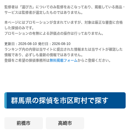
この記事は、以下の情報を参考にしています。
監修者は「選び方」についてのみ監修をおこなっており、掲載している商品・
サービスは監修者が選定したものではありません。
みんなの名探偵が独自に集めた探偵データ
みんなの名探偵の投稿された探偵口コミ
本ページにはプロモーションが含まれていますが、対象は厳正な審査に合格
した探偵のみです。
みんなの名探偵代表の元探偵としての経験
プロモーションの有無による評価点の操作は行っておりません。
各行政機関が発表した情報
更新日：2026-08-10
発行日：2026-08-10
ランキング内の内容は当サイトに提出された情報または当サイトが確認した
情報であり、必ずしも最新の情報ではありません。
登録をご希望の探偵事務所は
無料掲載フォーム
からご登録ください。
群馬県の探偵を市区町村で探す
前橋市
高崎市