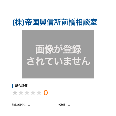
(株)帝国興信所前橋相談室
総合評価
0
-
-
対応のはやさ
報告書