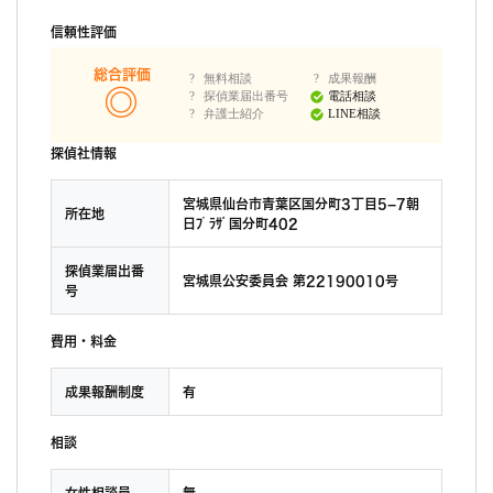
信頼性評価
総合評価
無料相談
成果報酬
探偵業届出番号
電話相談
弁護士紹介
LINE相談
探偵社情報
宮城県仙台市青葉区国分町3丁目5−7朝
所在地
日ﾌﾟﾗｻﾞ国分町402
探偵業届出番
宮城県公安委員会 第22190010号
号
費用・料金
成果報酬制度
有
相談