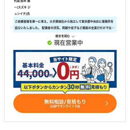
代表:鈴木 順
一(スズキ ジ
ュンイチ)氏
ご依頼者様を第一に考え、大手探偵社から独立して東京都中央区に事務所を
設立いたしました。 配偶者の浮気、両親や息子など親族の全素行だけでな
く、ストーカー行為の証拠、行方不明者の捜索、企業調査まで調査全般を承
続きを読む
ります。 「すべてはお客様のために」ご依頼者様の事を第一に考えて、確実
現在営業中
な証拠と成果を提供します。
無料相談/見積もり
30秒でオンライン予約