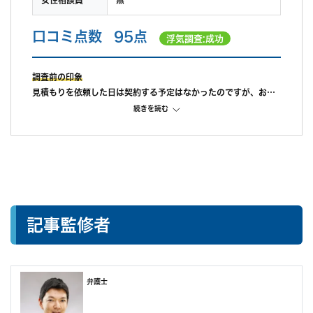
女性相談員
無
口コミ点数
95点
浮気調査:成功
調査前の印象
見積もりを依頼した日は契約する予定はなかったのですが、お話
しやすい雰囲気だったのと、見積書が明瞭だったので契約するこ
続きを読む
とにしました。
調査中の印象
調査中は主にLINEでやりとりしてましたが、突然の事態にも柔軟
に対応して下さり調査してくれました。
調査のこと以外で、何気なく交した世間話が楽しかったのが個人
的には精神的に支えられたので良かったです。
調査後の印象
記事監修者
依頼終了後は頼もしい弁護士さんまでご紹介いただき大変助かり
ました。
弁護士を探すツテがない方は日本民事調査研究所さんに依頼すれ
ば最後までスムーズに戦えると思います。
弁護士
報告書も弁護士用と自分用の2冊用意して頂けました。