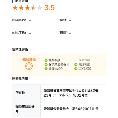
総合評価
3.5
-
-
対応のはやさ
報告書
-
-
対応の丁寧さ
事務所
信頼性評価
総合評価
無料相談
成果報酬
探偵業届出番号
電話相談
弁護士紹介
LINE相談
探偵社情報
愛知県名古屋市中区千代田3丁目32番
所在地
23号 アーデルドルフ802号室
探偵業届出番
愛知県公安委員会 第54220010 号
号