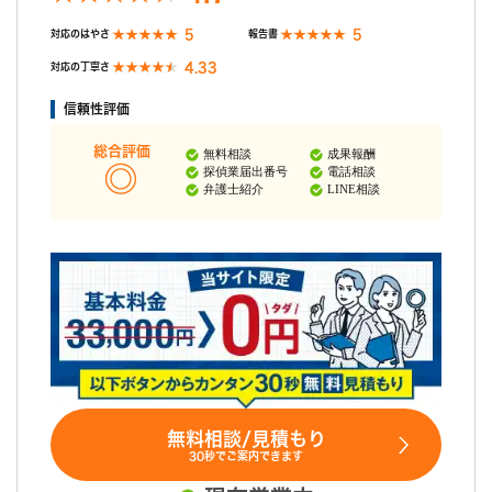
5
5
対応のはやさ
報告書
4.33
対応の丁寧さ
信頼性評価
総合評価
無料相談
成果報酬
探偵業届出番号
電話相談
弁護士紹介
LINE相談
無料相談/見積もり
30秒でご案内できます