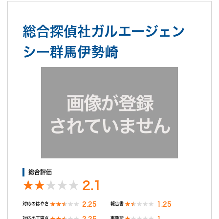
見積りよりも金額がかかってしまった為。
また、報告書が手元に届くまでに10日ほどかかり、結果がわかっ
総合探偵社ガルエージェン
ているのに動き出せないというじれったい時間が続いた為、対応
の迅速さはあまり感じられませんでした。
シー群馬伊勢崎
総合評価
2.1
2.25
1.25
対応のはやさ
報告書
2.25
1
対応の丁寧さ
事務所