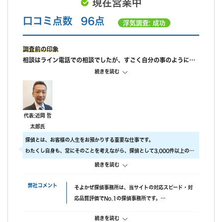
現在営業中
口コミ点数
96点
浮気調査: 成功
調査前の印象
相談はライン電話での相談でしたが、すごく自分の事のように親
身になって相談に乗ってもらえました。 また、私が自己肯定感が
続きを読む
低いこともあり、自分のことを攻めていると、もっと自信を持ち
なさいと励ましてもらってすごく嬉しかったです。
調査中の印象
尾行が旦那の会社スタートの予定でしたが、場所が違っていたよ
代表:近岡 哲
うで、必死に探してくれたと伺っております。こちらの対応につ
太郎氏
いては本当に調査員の方々に感謝しかありません。
探偵とは、お客様の人生をお預かりする重要な仕事です。
調査後の印象
わたくし自身も、常にそのことを考えながら、探偵として3,000件以上の調
報告書はすぐに届けていただけましたが、時間表示が間違ってい
査をおこないました。
続きを読む
ました。(ただ、写真の時間が載っているので大丈夫かと思われま
ですので、当社では調査のクオリティをもっとも大事にしております。
す。)おそらく、早急に届けたいと思ってくれたのかなと思いま
具体的には、
弊社コメント
そよかぜ探偵事務所は、当サイトの対応スピード・対
す。
・ 厳選した優秀な調査スタッフ
応品質評価でNo.1の探偵事務所です。
・ 最高品質の機材
失敗口コミが投稿されていない点も安心材料で、完全
にこだわり、調査の質をあげるため、常に努力しています。
続きを読む
成功報酬プランも選べます。また、みんなの名探偵経