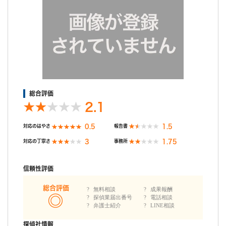
ご希望の日程を選んで無料相談！
月
火
水
木
金
土
日
月
火
水
木
8/10
8/11
8/12
8/13
8/14
8/15
8/16
8/17
8/18
8/19
8/2
○
○
○
○
○
○
○
○
○
○
○
総合評価
2.1
0.5
1.5
対応のはやさ
報告書
3
1.75
対応の丁寧さ
事務所
無料相談/見積もり
30秒でご案内できます
信頼性評価
現在営業中
総合評価
無料相談
成果報酬
探偵業届出番号
電話相談
弁護士紹介
LINE相談
探偵社情報