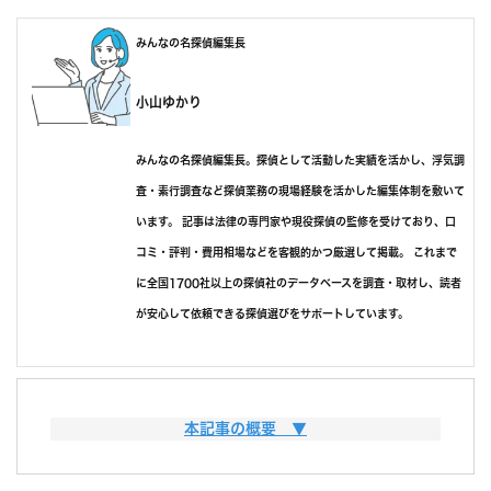
みんなの名探偵編集長
小山ゆかり
みんなの名探偵編集長。探偵として活動した実績を活かし、浮気調
査・素行調査など探偵業務の現場経験を活かした編集体制を敷いて
います。 記事は法律の専門家や現役探偵の監修を受けており、口
コミ・評判・費用相場などを客観的かつ厳選して掲載。 これまで
に全国1700社以上の探偵社のデータベースを調査・取材し、読者
が安心して依頼できる探偵選びをサポートしています。
この記事は、群馬県 で調査をしたい方に向けて、探偵えらびに失
本記事の概要 ▼
敗しない方法を伝える目的で書いています。
内容としては、次の通りです。