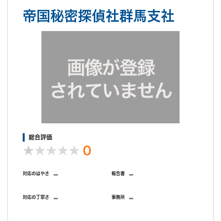
帝国秘密探偵社群馬支社
総合評価
0
-
-
対応のはやさ
報告書
-
-
対応の丁寧さ
事務所