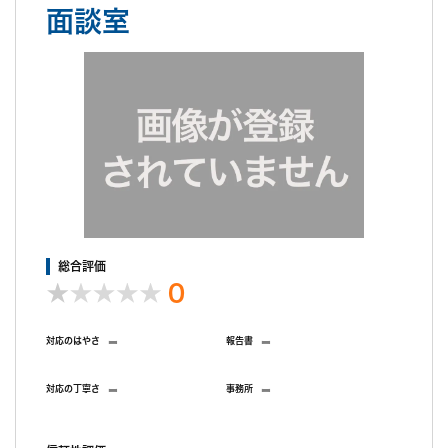
面談室
総合評価
0
-
-
対応のはやさ
報告書
-
-
対応の丁寧さ
事務所