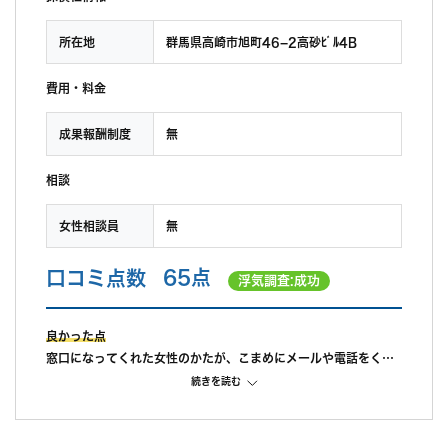
所在地
群馬県高崎市旭町46−2高砂ﾋﾞﾙ4B
費用・料金
成果報酬制度
無
相談
女性相談員
無
口コミ点数
65点
浮気調査:成功
良かった点
窓口になってくれた女性のかたが、こまめにメールや電話をくれ
て、親身になって対応してくれたのが一番良かったです。
続きを読む
また、オフィス内も清潔でやむを得ず子供を連れていきました
が、親切に対応していただきとても安心できました。
不満だった点