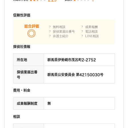
信頼性評価
総合評価
無料相談
成果報酬
探偵業届出番号
電話相談
弁護士紹介
LINE相談
探偵社情報
所在地
群馬県伊勢崎市茂呂町2-2752
探偵業届出番
群馬県公安委員会 第42150030号
号
費用・料金
成果報酬制度
無
相談