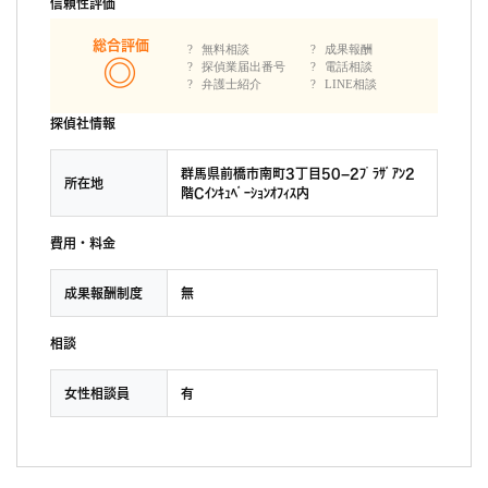
信頼性評価
総合評価
無料相談
成果報酬
探偵業届出番号
電話相談
弁護士紹介
LINE相談
探偵社情報
群馬県前橋市南町3丁目50−2ﾌﾟﾗｻﾞｱﾝ2
所在地
階Cｲﾝｷｭﾍﾞｰｼｮﾝｵﾌｨｽ内
費用・料金
成果報酬制度
無
相談
女性相談員
有