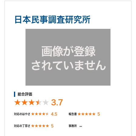
日本民事調査研究所
総合評価
3.7
4.5
5
対応のはやさ
報告書
-
5
対応の丁寧さ
事務所