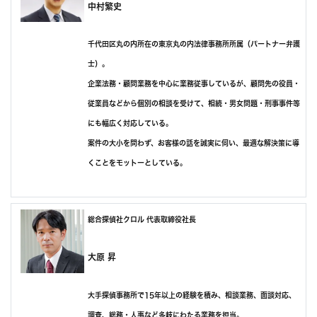
中村繁史
千代田区丸の内所在の東京丸の内法律事務所所属（パートナー弁護
士）。
企業法務・顧問業務を中心に業務従事しているが、顧問先の役員・
従業員などから個別の相談を受けて、相続・男女問題・刑事事件等
にも幅広く対応している。
案件の大小を問わず、お客様の話を誠実に伺い、最適な解決策に導
くことをモットーとしている。
総合探偵社クロル 代表取締役社長
大原 昇
大手探偵事務所で15年以上の経験を積み、相談業務、面談対応、
調査、総務・人事など多岐にわたる業務を担当。