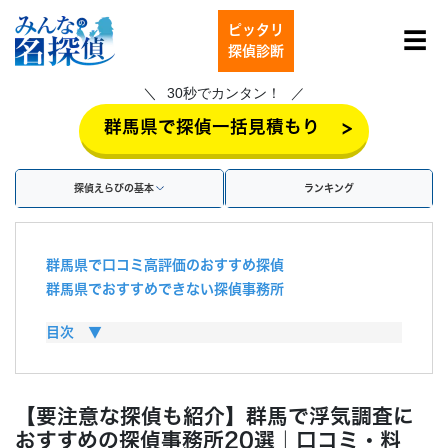
ピッタリ
☰
探偵診断
30秒でカンタン！
>
群馬県で探偵一括見積もり
探偵えらびの基本
ランキング
群馬県で口コミ高評価のおすすめ探偵
群馬県でおすすめできない探偵事務所
群馬県の探偵の料金・費用相場
目次 ▼
探偵費用は慰謝料で払える？
探偵に浮気調査を依頼するメリット
探偵に浮気調査を依頼するデメリット
【要注意な探偵も紹介】群馬で浮気調査に
群馬県で浮気調査を行う方法
おすすめの探偵事務所20選｜口コミ・料