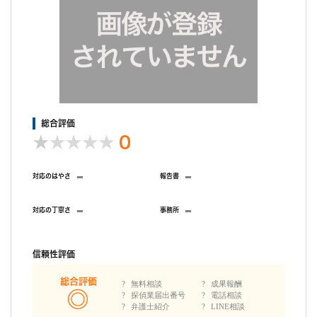
しいと言われました。(探偵期間終了から1ヶ月以上先になると。)
私がムッとしたところ、数日後に再度連絡すると。
数日後、再び連絡があり、当初私が希望していた日に私へ報告す
る事が出来ると。
融通がきくなら初めからそうして欲しいです。こっちは何百万も
支払ってるのに、無駄に1ヶ月も待たされるところでした。最後
の最後に信用がガタ落ちでした。
総合評価
0
-
-
対応のはやさ
報告書
-
-
対応の丁寧さ
事務所
信頼性評価
総合評価
無料相談
成果報酬
探偵業届出番号
電話相談
弁護士紹介
LINE相談