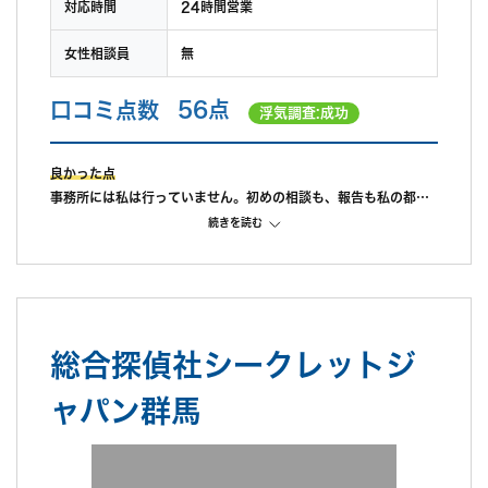
対応時間
24時間営業
女性相談員
無
口コミ点数
56点
浮気調査:成功
良かった点
事務所には私は行っていません。初めの相談も、報告も私の都合
に合わせて県南まで来てくれました。ここの点は良かったです。
続きを読む
途中経過も私が連絡をすれば教えてもらえたので、これも良かっ
たです。
料金は初めに説明された額をそのまま支払ったので、どの程度が
標準なのか不明です。
アフターケアとして弁護士を紹介してもらい、これから相談をす
総合探偵社シークレットジ
るところです。
不満だった点
ャパン群馬
探偵期間終了以降、報告書は10日前後と言われていました。が、
10日を経過しても探偵からは連絡なし。16日後に私が探偵へメ
ールで連絡したところ、すぐに折り返し電話があり、私の希望日
に合わせるのが難しいと言われ、報告が2週間以上先でないと難