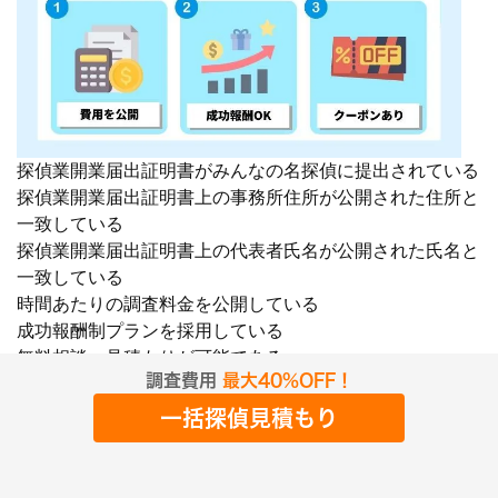
探偵業開業届出証明書がみんなの名探偵に提出されている
探偵業開業届出証明書上の事務所住所が公開された住所と
一致している
探偵業開業届出証明書上の代表者氏名が公開された氏名と
一致している
時間あたりの調査料金を公開している
成功報酬制プランを採用している
無料相談・見積もりが可能である
調査費用
最大40%OFF！
みんなの名探偵に調査結果「失敗」の口コミが投稿されて
いない
一括探偵見積もり
情報を掲載したい探偵事務所・興信所様はこちら