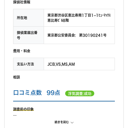
探偵社情報
東京都渋谷区恵比寿南1丁目1−1ﾋｭｰﾏｯｸｽ
所在地
恵比寿ﾋﾞﾙ8階
探偵業届出番
東京都公安委員会: 第30190241号
号
費用・料金
支払い方法
JCB,VS,MS,AM
相談
口コミ点数
99点
浮気調査:成功
調査前の印象
調査中の印象
続きを読む