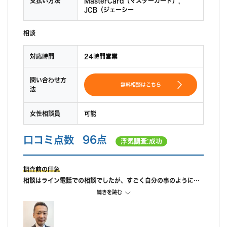
支払い方法
MasterCard（マスターカード）,
JCB（ジェーシー
相談
対応時間
24時間営業
問い合わせ方
無料相談はこちら
法
女性相談員
可能
口コミ点数
96点
浮気調査:成功
調査前の印象
相談はライン電話での相談でしたが、すごく自分の事のように親
身になって相談に乗ってもらえました。 また、私が自己肯定感が
続きを読む
低いこともあり、自分のことを攻めていると、もっと自信を持ち
なさいと励ましてもらってすごく嬉しかったです。
調査中の印象