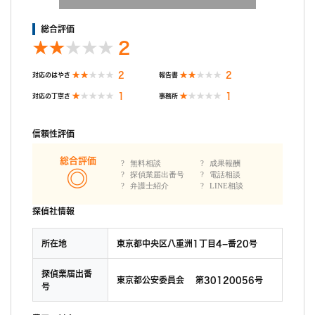
もあるので、私は結果として余りましたが、納得しています。
総合評価
2
2
2
対応のはやさ
報告書
1
1
対応の丁寧さ
事務所
信頼性評価
総合評価
無料相談
成果報酬
探偵業届出番号
電話相談
弁護士紹介
LINE相談
探偵社情報
所在地
東京都中央区八重洲1丁目4−番20号
探偵業届出番
東京都公安委員会 第30120056号
号