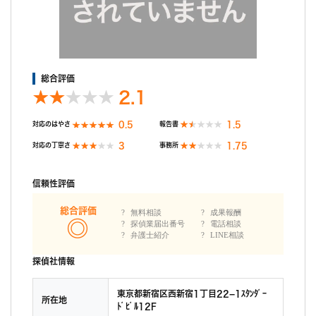
私がムッとしたところ、数日後に再度連絡すると。
数日後、再び連絡があり、当初私が希望していた日に私へ報告す
る事が出来ると。
融通がきくなら初めからそうして欲しいです。こっちは何百万も
支払ってるのに、無駄に1ヶ月も待たされるところでした。最後
総合評価
の最後に信用がガタ落ちでした。
2.1
0.5
1.5
対応のはやさ
報告書
3
1.75
対応の丁寧さ
事務所
信頼性評価
総合評価
無料相談
成果報酬
探偵業届出番号
電話相談
弁護士紹介
LINE相談
探偵社情報
東京都新宿区西新宿1丁目22−1ｽﾀﾝﾀﾞｰ
所在地
ﾄﾞﾋﾞﾙ12F