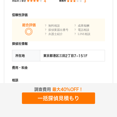
4
3
対応の丁寧さ
事務所
信頼性評価
総合評価
無料相談
成果報酬
探偵業届出番号
電話相談
弁護士紹介
LINE相談
探偵社情報
所在地
東京都港区三田2丁目7−151F
費用・料金
相談
調査費用
最大40%OFF！
口コミ点数
100点
浮気調査:成功
一括探偵見積もり
調査前の印象
カウンセラーの女性二人が、とても感じの良い方で、岡野あつこ