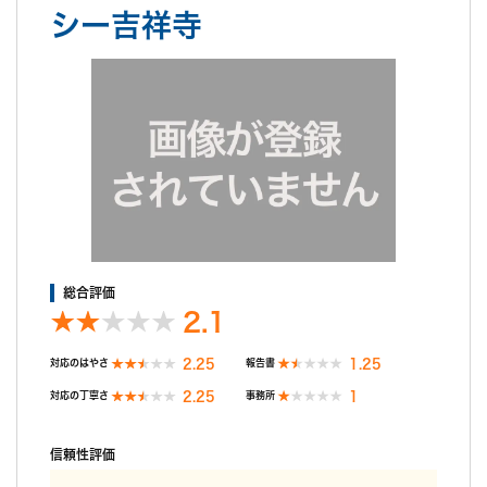
ば良かった。どうにか乗せて契約させようという魂胆がチラチラ
シー吉祥寺
見える。追加調査も勧められた。
総合評価
2.1
2.25
1.25
対応のはやさ
報告書
2.25
1
対応の丁寧さ
事務所
信頼性評価