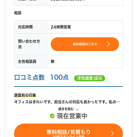
相談
対応時間
24時間営業
問い合わせ方
無料相談はこちら
法
女性相談員
無
口コミ点数
100点
浮気調査:成功
調査前の印象
オフィスはきれいです。担当さんの対応も良かったです。私の細
かい内容にも嫌な顔をせず対応してくれました。
続きを読む
現在営業中
調査中の印象
部屋番号の特定なので、依頼後３日で届きました。調査もLINEな
ため、アドバイスも沢山頂き、レスポンスも早くて助かりまし
無料相談/見積もり
た。
30秒でオンライン予約