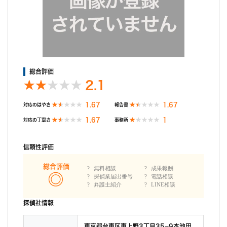
総合評価
2.1
1.67
1.67
対応のはやさ
報告書
1.67
1
対応の丁寧さ
事務所
信頼性評価
総合評価
無料相談
成果報酬
探偵業届出番号
電話相談
弁護士紹介
LINE相談
探偵社情報
東京都台東区東上野3丁目35−9本池田