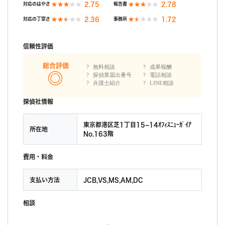
2.75
2.78
対応のはやさ
報告書
2.36
1.72
対応の丁寧さ
事務所
信頼性評価
総合評価
無料相談
成果報酬
探偵業届出番号
電話相談
弁護士紹介
LINE相談
探偵社情報
東京都港区芝1丁目15−14ｵﾌｨｽﾆｭｰｶﾞｲｱ
所在地
No.163階
費用・料金
支払い方法
JCB,VS,MS,AM,DC
相談