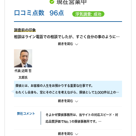
現在営業中
口コミ点数
96点
浮気調査: 成功
調査前の印象
相談はライン電話での相談でしたが、すごく自分の事のように親
身になって相談に乗ってもらえました。 また、私が自己肯定感が
続きを読む
低いこともあり、自分のことを攻めていると、もっと自信を持ち
なさいと励ましてもらってすごく嬉しかったです。
調査中の印象
尾行が旦那の会社スタートの予定でしたが、場所が違っていたよ
代表:近岡 哲
うで、必死に探してくれたと伺っております。こちらの対応につ
太郎氏
いては本当に調査員の方々に感謝しかありません。
探偵とは、お客様の人生をお預かりする重要な仕事です。
調査後の印象
わたくし自身も、常にそのことを考えながら、探偵として3,000件以上の調
報告書はすぐに届けていただけましたが、時間表示が間違ってい
査をおこないました。
続きを読む
ました。(ただ、写真の時間が載っているので大丈夫かと思われま
ですので、当社では調査のクオリティをもっとも大事にしております。
す。)おそらく、早急に届けたいと思ってくれたのかなと思いま
具体的には、
弊社コメント
そよかぜ探偵事務所は、当サイトの対応スピード・対
す。
・ 厳選した優秀な調査スタッフ
応品質評価でNo.1の探偵事務所です。
・ 最高品質の機材
失敗口コミが投稿されていない点も安心材料で、完全
にこだわり、調査の質をあげるため、常に努力しています。
続きを読む
成功報酬プランも選べます。また、みんなの名探偵経