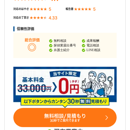
5
5
対応のはやさ
報告書
4.33
対応の丁寧さ
信頼性評価
総合評価
無料相談
成果報酬
探偵業届出番号
電話相談
弁護士紹介
LINE相談
無料相談/見積もり
30秒でご案内できます