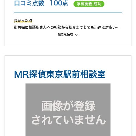
口コミ点数
100点
浮気調査:成功
良かった点
街角探偵相談所さんへの相談から紹介までとても迅速に対応いた
だきました。小さな子供がいたため、最寄り駅のファミレスでお
続きを読む
会いしました。事前にある程度金額等は下調べしていたこと、急
いでいたこともあり、当日お話を伺い、その方の対応の良さでそ
の場で即決し調査を依頼。
前日の夜に明日密会がありそうだと相談の連絡をしたら、すぐに
担当の方が人員を手配してくださり、翌朝6時から調査していた
MR探偵東京駅前相談室
だきました。調査中もラインにて現状報告をして下さり、調査日
に以外も相談に乗って下さり、大変頼もしかったです。金額に関
しても最初に説明を受けた通りの内容のため、探偵＝高額のイメ
ージですが、それまでの対応、当日の動き、報告書などから、十
分満足できる結果でした。とても感謝しています。
不満だった点
不満点は特にありません。しいてあげるとするならば、時間パッ
クでプラン契約していたため、その時間が余っても切り捨てとな
ってしまうことです。ただ少ない時間プランで契約し、あとあと
延長追加料を払うくらいなら、予め余裕を見ておいた方がお得で