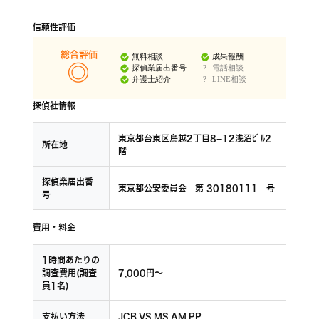
信頼性評価
総合評価
無料相談
成果報酬
探偵業届出番号
電話相談
弁護士紹介
LINE相談
探偵社情報
東京都台東区鳥越2丁目8−12浅沼ﾋﾞﾙ2
所在地
階
探偵業届出番
東京都公安委員会 第 30180111 号
号
費用・料金
1時間あたりの
調査費用(調査
7,000円〜
員1名)
支払い方法
JCB,VS,MS,AM,PP