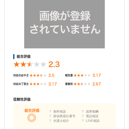
丁寧に対応してくださりました。 また、配偶者が調査の予定時刻
前に家を出た事を伝えると、できるだけ時間を早めて調査をして
くれました。 対応自体は問題なかったように感じます。
調査後の印象
報告書は2週間ぐらいかかったと思います。 報告書は紙媒体でし
た。 ビデオカメラで撮影してるのでしょうが、離れた場所からズ
ームしての写真だったので、顔がぼやけてクリアではなかったで
す。また、真正面からの写真もほぼなく、後方からの写真がほと
んどでした。一部に、まぁ本人とわかるだろうと思う顔写真があ
総合評価
る程度でした。
2.3
3.5
3.17
対応のはやさ
報告書
3.17
2.67
対応の丁寧さ
事務所
信頼性評価
総合評価
無料相談
成果報酬
探偵業届出番号
電話相談
弁護士紹介
LINE相談