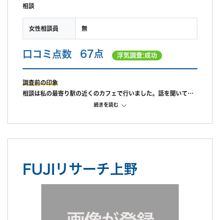
相談
女性相談員
無
口コミ点数
67点
浮気調査:成功
調査前の印象
相談は私の最寄り駅の近くのカフェで行いました。話を聞いてい
ただけましたが他の探偵の見積もとると言ったら早めに調査に入
続きを読む
ったほうが良いと急かされここに決めてしまったことがざんねん
です。
調査中の印象
成功報酬でお願いしたので待つことが大変でした。途中経過を知
りたいと何度言っても教えてもらえず歯がゆい思いをしていまし
FUJIリサーチ上野
た。
調査後の印象
写真はきれいに取れていました。弁護士による不貞の見解も複数
名もらうことができたので特に問題はなかったように思います。