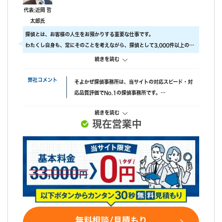
尾行が旦那の会社スタートの予定でしたが、場所が違っていたよ
代表:近岡 哲
うで、必死に探してくれたと伺っております。こちらの対応につ
太郎氏
いては本当に調査員の方々に感謝しかありません。
探偵とは、お客様の人生をお預かりする重要な仕事です。
調査後の印象
わたくし自身も、常にそのことを考えながら、探偵として3,000件以上の調
報告書はすぐに届けていただけましたが、時間表示が間違ってい
査をおこないました。
続きを読む
ました。(ただ、写真の時間が載っているので大丈夫かと思われま
ですので、当社では調査のクオリティをもっとも大事にしております。
す。)おそらく、早急に届けたいと思ってくれたのかなと思いま
具体的には、
弊社コメント
そよかぜ探偵事務所は、当サイトの対応スピード・対
す。
・ 厳選した優秀な調査スタッフ
応品質評価でNo.1の探偵事務所です。
・ 最高品質の機材
失敗口コミが投稿されていない点も安心材料で、完全
にこだわり、調査の質をあげるため、常に努力しています。
続きを読む
成功報酬プランも選べます。また、みんなの名探偵経
また、お客様ひとりひとりに合った調査プランを立てるには、カウンセラー
現在営業中
由で相談できる限定クーポンもあるため、調査力と相
も必要不可欠です。
談しやすさを重視したい方におすすめです。
当社では、経歴10年以上のベテランカウンセラーが多数在籍しています。
その結果、98% (2023年度) という非常に高い満足度をいただくことができ
ました。
これからも、お客様が「そよかぜ」 のような穏やかな日常をとりもどせるよ
うに、誠実に調査いたします。
そよかぜ探偵事務所に、どうぞお気軽にご相談ください。
無料相談/見積もり