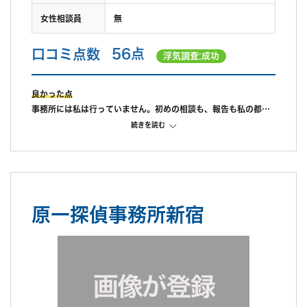
女性相談員
無
口コミ点数
56点
浮気調査:成功
良かった点
事務所には私は行っていません。初めの相談も、報告も私の都合
に合わせて県南まで来てくれました。ここの点は良かったです。
続きを読む
途中経過も私が連絡をすれば教えてもらえたので、これも良かっ
たです。
料金は初めに説明された額をそのまま支払ったので、どの程度が
標準なのか不明です。
アフターケアとして弁護士を紹介してもらい、これから相談をす
原一探偵事務所新宿
るところです。
不満だった点
探偵期間終了以降、報告書は10日前後と言われていました。が、
10日を経過しても探偵からは連絡なし。16日後に私が探偵へメ
ールで連絡したところ、すぐに折り返し電話があり、私の希望日
に合わせるのが難しいと言われ、報告が2週間以上先でないと難
しいと言われました。(探偵期間終了から1ヶ月以上先になると。)