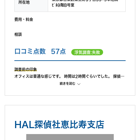
所在地
ﾋﾞﾙ9階B号室
費用・料金
相談
口コミ点数
57点
浮気調査:失敗
調査前の印象
オフィスは普通な感じです。 時間は2時間ぐらいでした。 探偵の
人ではなく、事務員的な人が対応されました。 対応は基本的に丁
続きを読む
寧でした。 タブレットで調査員が撮影した写真を数多く見せてく
れ、 「私達の会社は、撮影技術が高いんです」と。 確かに、
タブレット内にある写真はどれもきれいにバッチリと顔写真か写
ってました。 ※ただ、実際に届いた報告書の写真はきれいではな
かったです また、MIKATAの紹介なので少し値段を下げても
HAL探偵社恵比寿支店
らえたのですが、 それでも高額だった。
調査中の印象
調査中はLINEでやり取りをしてました。 やり取り自体はとても