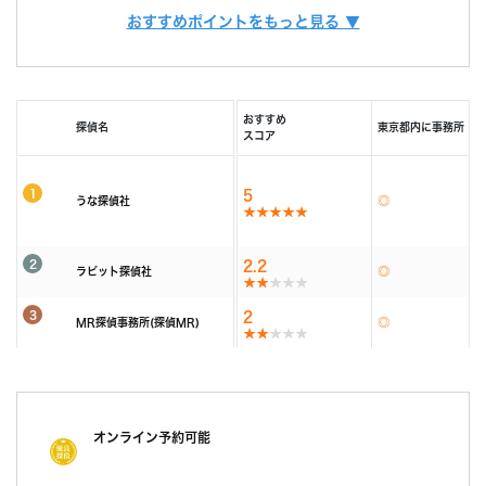
また、お客様ひとりひとりに合った調査プランを立てるには、カウンセラー
おすすめポイントをもっと見る ▼
由で相談できる限定クーポンもあるため、調査力と相
も必要不可欠です。
調査費用
「明朗会計」がモットー。 あとから請求は時間延長
談しやすさを重視したい方におすすめです。
当社では、経歴10年以上のベテランカウンセラーが多数在籍しています。
以外一切なし！
その結果、98% (2023年度) という非常に高い満足度をいただくことができ
依頼者様にあった最適なプランを、オーダーメイドで
ました。
続きを読む
提案します。
おすすめ
探偵名
東京都内に事務所
これからも、お客様が「そよかぜ」 のような穏やかな日常をとりもどせるよ
スコア
うに、誠実に調査いたします。
調査機材
調査で使用するカメラ数：平均１６台～２２台（他社
そよかぜ探偵事務所に、どうぞお気軽にご相談ください。
平均の約8倍！)
1
5
うな探偵社
調査バッテリー総容量 ９００W前後（他社平均の
続きを読む
約6倍！)
毎年最新機材を購入しています。
2
2.2
カウンセリング
ラビット探偵社
「明朗会計」がモットー。 あとから請求は時間延長
(他社２～３年に１回買い替え)
以外一切なし！
3
2
MR探偵事務所(探偵MR)
依頼者様にあった最適なプランを、オーダーメイドで
続きを読む
提案します。
報告書
「明朗会計」がモットー。 あとから請求は時間延長
以外一切なし！
オンライン予約可能
依頼者様にあった最適なプランを、オーダーメイドで
提案します。
続きを読む