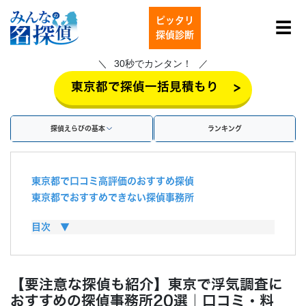
ピッタリ
☰
探偵診断
30秒でカンタン！
>
東京都で探偵一括見積もり
探偵えらびの基本
ランキング
東京都で口コミ高評価のおすすめ探偵
東京都でおすすめできない探偵事務所
東京都の探偵の料金・費用相場
目次 ▼
探偵費用は慰謝料で払える？
探偵に浮気調査を依頼するメリット
探偵に浮気調査を依頼するデメリット
【要注意な探偵も紹介】東京で浮気調査に
東京都で浮気調査を行う方法
おすすめの探偵事務所20選｜口コミ・料