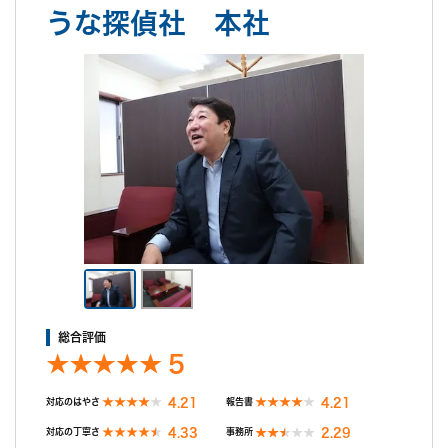
うな探偵社 本社
ご希望の日程を選んで無料相談！
日
月
火
水
木
金
土
日
月
火
水
8/9
8/10
8/11
8/12
8/13
8/14
8/15
8/16
8/17
8/18
8/19
○
○
○
○
○
○
○
○
○
○
○
無料相談/見積もり
30秒でご案内できます
総合評価
現在営業中
5
4.21
4.21
対応のはやさ
報告書
4.33
2.29
対応の丁寧さ
事務所