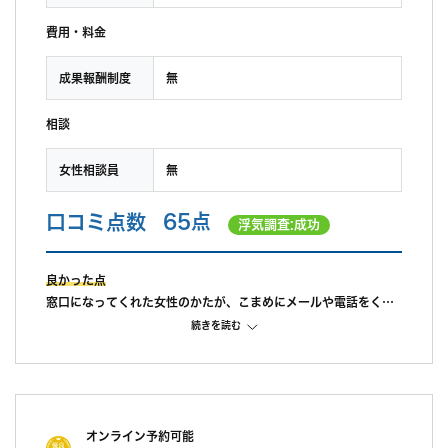
費用・料金
成果報酬制度
無
相談
女性相談員
無
口コミ点数
65点
浮気調査:成功
良かった点
窓口になってくれた女性のかたが、こまめにメールや電話をくれ
て、親身になって対応してくれたのが一番良かったです。
続きを読む
また、オフィス内も清潔でやむを得ず子供を連れていきました
が、親切に対応していただきとても安心できました。
不満だった点
見積りよりも金額がかかってしまった為。
また、報告書が手元に届くまでに10日ほどかかり、結果がわかっ
オンライン予約可能