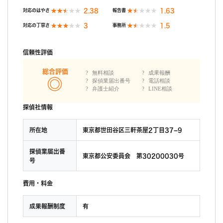
2.38
1.63
対応のはやさ
報告書
3
1.5
対応の丁寧さ
事務所
信頼性評価
総合評価
無料相談
成果報酬
探偵業届出番号
電話相談
弁護士紹介
LINE相談
探偵社情報
所在地
東京都世田谷区三軒茶屋2丁目37−9
探偵業届出番
東京都公安委員会 第30200030号
号
費用・料金
成果報酬制度
有