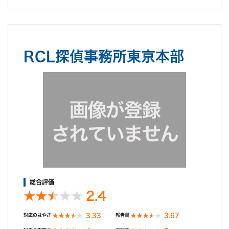
対応は早くLINEで連携出来た。張り込み場所がターゲットの行動
により急に変更となったが近場だったからか対応してくれた。
ターゲットが警戒し遠回りをされた為、少し超過したと報告があ
り、機材費を丸々別途かかった。報告書からターゲットが警戒す
る様子が無かった為、この言い訳については信用出来ないと思っ
RCL探偵事務所東京本部
た。
調査後の印象
次回分についても他の人で証拠がなく揉めていて大変な事になっ
てる、貴方もそうなってしまうから再度撮るべきだ、と心理的な
営業をかけてきたのでそこも不信感があった。
総合評価
2.4
3.33
3.67
対応のはやさ
報告書