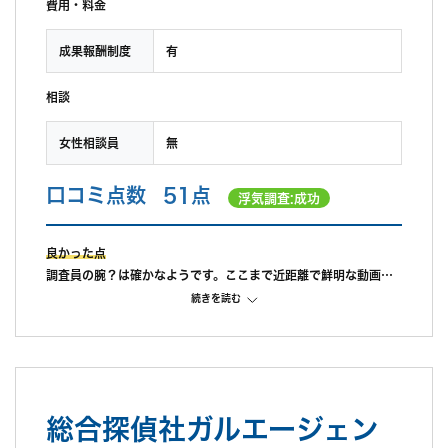
費用・料金
成果報酬制度
有
相談
女性相談員
無
口コミ点数
51点
浮気調査:成功
良かった点
調査員の腕？は確かなようです。ここまで近距離で鮮明な動画が
撮れるのがうちの
続きを読む
調査員です、と担当さんがドヤ顔してました。
不満だった点
証拠取れたは取れたが、料金と成果が見合っていない。追加まで
したのに。見積もり時から明らかに高かったが、後で慰謝料の他
に調査費として取り返せばいいと言われ一刻も早く証拠を取りた
総合探偵社ガルエージェン
かったため納得してしまった。もっとリサーチしてから契約すれ