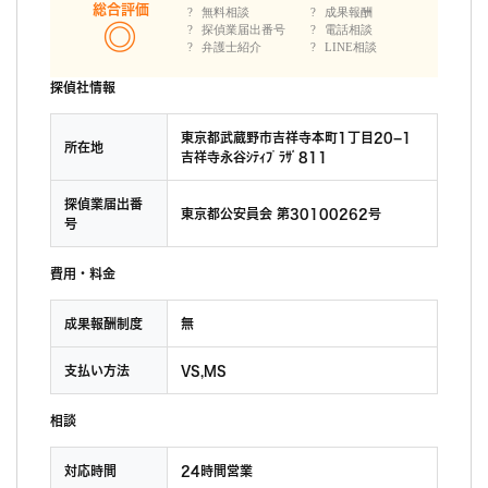
総合評価
無料相談
成果報酬
探偵業届出番号
電話相談
弁護士紹介
LINE相談
探偵社情報
東京都武蔵野市吉祥寺本町1丁目20−1
所在地
吉祥寺永谷ｼﾃｨﾌﾟﾗｻﾞ811
探偵業届出番
東京都公安員会 第30100262号
号
費用・料金
成果報酬制度
無
支払い方法
VS,MS
相談
対応時間
24時間営業