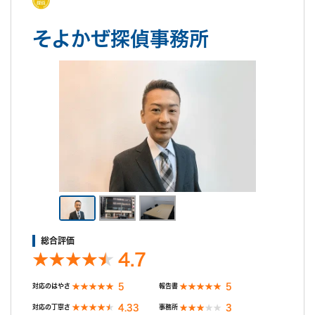
ているのに動き出せないというじれったい時間が続いた為、対応
の迅速さはあまり感じられませんでした。
そよかぜ探偵事務所
総合評価
4.7
5
5
対応のはやさ
報告書
4.33
3
対応の丁寧さ
事務所