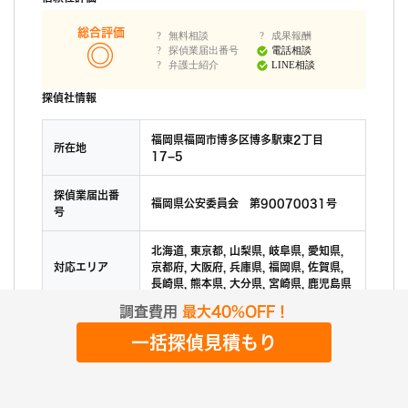
総合評価
無料相談
成果報酬
探偵業届出番号
電話相談
弁護士紹介
LINE相談
探偵社情報
福岡県福岡市博多区博多駅東2丁目
所在地
17−5
探偵業届出番
福岡県公安委員会 第90070031号
号
北海道, 東京都, 山梨県, 岐阜県, 愛知県,
対応エリア
京都府, 大阪府, 兵庫県, 福岡県, 佐賀県,
長崎県, 熊本県, 大分県, 宮崎県, 鹿児島県
調査費用
最大40%OFF！
費用・料金
一括探偵見積もり
支払い方法
JCB,VS,MS,AM,DC