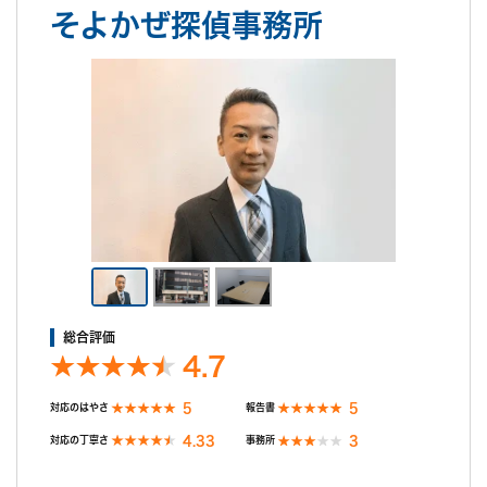
そよかぜ探偵事務所
ご希望の日程を選んで無料相談！
金
土
日
月
火
水
木
金
土
日
月
8/7
8/8
8/9
8/10
8/11
8/12
8/13
8/14
8/15
8/16
8/17
○
○
○
○
○
○
○
○
○
○
○
無料相談/見積もり
総合評価
30秒でご案内できます
4.7
現在営業中
5
5
対応のはやさ
報告書
4.33
3
対応の丁寧さ
事務所