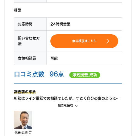
相談
対応時間
24時間営業
問い合わせ方
無料相談はこちら
法
女性相談員
可能
口コミ点数
96点
浮気調査:成功
調査前の印象
相談はライン電話での相談でしたが、すごく自分の事のように親
身になって相談に乗ってもらえました。 また、私が自己肯定感が
続きを読む
低いこともあり、自分のことを攻めていると、もっと自信を持ち
なさいと励ましてもらってすごく嬉しかったです。
調査中の印象
尾行が旦那の会社スタートの予定でしたが、場所が違っていたよ
代表:近岡 哲