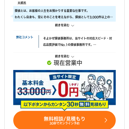
うで、必死に探してくれたと伺っております。こちらの対応につ
太郎氏
いては本当に調査員の方々に感謝しかありません。
探偵とは、お客様の人生をお預かりする重要な仕事です。
調査後の印象
わたくし自身も、常にそのことを考えながら、探偵として3,000件以上の調
報告書はすぐに届けていただけましたが、時間表示が間違ってい
査をおこないました。
続きを読む
ました。(ただ、写真の時間が載っているので大丈夫かと思われま
ですので、当社では調査のクオリティをもっとも大事にしております。
す。)おそらく、早急に届けたいと思ってくれたのかなと思いま
具体的には、
弊社コメント
そよかぜ探偵事務所は、当サイトの対応スピード・対
す。
・ 厳選した優秀な調査スタッフ
応品質評価でNo.1の探偵事務所です。
・ 最高品質の機材
失敗口コミが投稿されていない点も安心材料で、完全
にこだわり、調査の質をあげるため、常に努力しています。
続きを読む
成功報酬プランも選べます。また、みんなの名探偵経
また、お客様ひとりひとりに合った調査プランを立てるには、カウンセラー
現在営業中
由で相談できる限定クーポンもあるため、調査力と相
も必要不可欠です。
談しやすさを重視したい方におすすめです。
当社では、経歴10年以上のベテランカウンセラーが多数在籍しています。
その結果、98% (2023年度) という非常に高い満足度をいただくことができ
ました。
これからも、お客様が「そよかぜ」 のような穏やかな日常をとりもどせるよ
うに、誠実に調査いたします。
そよかぜ探偵事務所に、どうぞお気軽にご相談ください。
無料相談/見積もり
30秒でオンライン予約