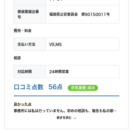
探偵業届出番
福岡県公安委員会 第90150011号
号
費用・料金
支払い方法
VS,MS
相談
対応時間
24時間営業
口コミ点数
56点
浮気調査:成功
良かった点
事務所には私は行っていません。初めの相談も、報告も私の都合
に合わせて県南まで来てくれました。ここの点は良かったです。
続きを読む
途中経過も私が連絡をすれば教えてもらえたので、これも良かっ
たです。