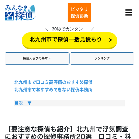
ピッタリ
☰
探偵診断
30秒でカンタン！
>
北九州市で探偵一括見積もり
探偵えらびの基本
ランキング
北九州市で口コミ高評価のおすすめ探偵
北九州市でおすすめできない探偵事務所
北九州市の探偵の料金・費用相場
目次 ▼
探偵費用は慰謝料で払える？
探偵に浮気調査を依頼するメリット
探偵に浮気調査を依頼するデメリット
【要注意な探偵も紹介】北九州で浮気調査
北九州市で浮気調査を行う方法
におすすめの探偵事務所20選｜口コミ・料