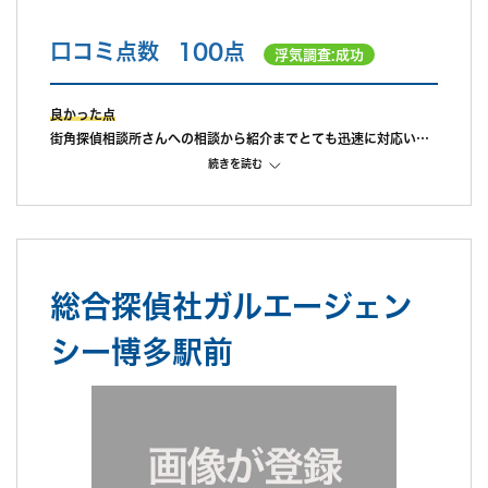
口コミ点数
100点
浮気調査:成功
良かった点
街角探偵相談所さんへの相談から紹介までとても迅速に対応いた
だきました。小さな子供がいたため、最寄り駅のファミレスでお
続きを読む
会いしました。事前にある程度金額等は下調べしていたこと、急
いでいたこともあり、当日お話を伺い、その方の対応の良さでそ
の場で即決し調査を依頼。
前日の夜に明日密会がありそうだと相談の連絡をしたら、すぐに
担当の方が人員を手配してくださり、翌朝6時から調査していた
総合探偵社ガルエージェン
だきました。調査中もラインにて現状報告をして下さり、調査日
に以外も相談に乗って下さり、大変頼もしかったです。金額に関
シー博多駅前
しても最初に説明を受けた通りの内容のため、探偵＝高額のイメ
ージですが、それまでの対応、当日の動き、報告書などから、十
分満足できる結果でした。とても感謝しています。
不満だった点
不満点は特にありません。しいてあげるとするならば、時間パッ
クでプラン契約していたため、その時間が余っても切り捨てとな