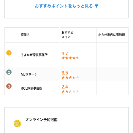
また、お客様ひとりひとりに合った調査プランを立てるには、カウンセラー
おすすめポイントをもっと見る ▼
由で相談できる限定クーポンもあるため、調査力と相
も必要不可欠です。
調査費用
「明朗会計」がモットー。 あとから請求は時間延長
談しやすさを重視したい方におすすめです。
当社では、経歴10年以上のベテランカウンセラーが多数在籍しています。
以外一切なし！
その結果、98% (2023年度) という非常に高い満足度をいただくことができ
依頼者様にあった最適なプランを、オーダーメイドで
ました。
続きを読む
提案します。
おすすめ
探偵名
北九州市内に事務所
これからも、お客様が「そよかぜ」 のような穏やかな日常をとりもどせるよ
スコア
うに、誠実に調査いたします。
調査機材
調査で使用するカメラ数：平均１６台～２２台（他社
そよかぜ探偵事務所に、どうぞお気軽にご相談ください。
平均の約8倍！)
1
4.7
そよかぜ探偵事務所
調査バッテリー総容量 ９００W前後（他社平均の
続きを読む
約6倍！)
毎年最新機材を購入しています。
2
3.5
カウンセリング
MJリサーチ
「明朗会計」がモットー。 あとから請求は時間延長
(他社２～３年に１回買い替え)
以外一切なし！
3
2.4
RCL探偵事務所
依頼者様にあった最適なプランを、オーダーメイドで
続きを読む
提案します。
報告書
「明朗会計」がモットー。 あとから請求は時間延長
以外一切なし！
オンライン予約可能
依頼者様にあった最適なプランを、オーダーメイドで
提案します。
続きを読む