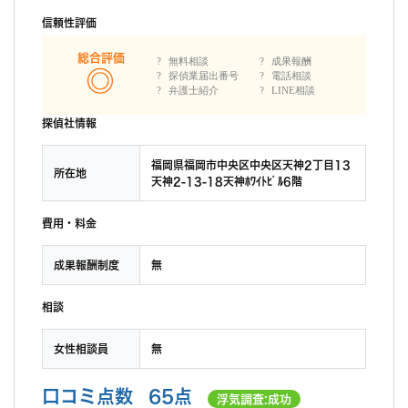
信頼性評価
総合評価
無料相談
成果報酬
探偵業届出番号
電話相談
弁護士紹介
LINE相談
探偵社情報
福岡県福岡市中央区中央区天神2丁目13
所在地
天神2-13-18天神ﾎﾜｲﾄﾋﾞﾙ6階
費用・料金
成果報酬制度
無
相談
女性相談員
無
口コミ点数
65点
浮気調査:成功