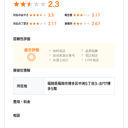
2.3
3.5
3.17
対応のはやさ
報告書
3.17
2.67
対応の丁寧さ
事務所
信頼性評価
総合評価
無料相談
成果報酬
探偵業届出番号
電話相談
弁護士紹介
LINE相談
探偵社情報
福岡県福岡市博多区中洲5丁目3−8ｱｸｱ博
所在地
多5階
費用・料金
相談