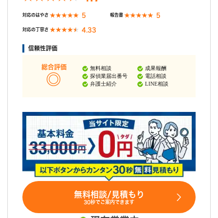
5
5
対応のはやさ
報告書
4.33
対応の丁寧さ
信頼性評価
総合評価
無料相談
成果報酬
探偵業届出番号
電話相談
弁護士紹介
LINE相談
無料相談/見積もり
30秒でご案内できます