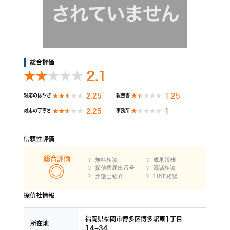
ってしまうことです。ただ少ない時間プランで契約し、あとあと
延長追加料を払うくらいなら、予め余裕を見ておいた方がお得で
もあるので、私は結果として余りましたが、納得しています。
総合評価
2.1
2.25
1.25
対応のはやさ
報告書
2.25
1
対応の丁寧さ
事務所
信頼性評価
総合評価
無料相談
成果報酬
探偵業届出番号
電話相談
弁護士紹介
LINE相談
探偵社情報
福岡県福岡市博多区博多駅東1丁目
所在地
14−34