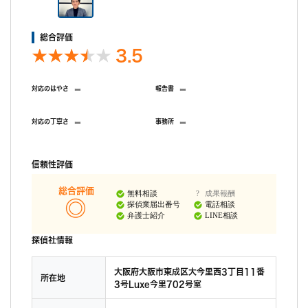
総合評価
3.5
-
-
対応のはやさ
報告書
-
-
対応の丁寧さ
事務所
信頼性評価
総合評価
無料相談
成果報酬
探偵業届出番号
電話相談
弁護士紹介
LINE相談
探偵社情報
大阪府大阪市東成区大今里西3丁目11番
所在地
3号Luxe今里702号室