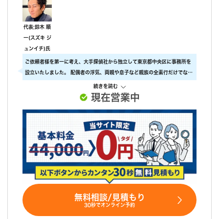
代表:鈴木 順
一(スズキ ジ
ュンイチ)氏
ご依頼者様を第一に考え、大手探偵社から独立して東京都中央区に事務所を
設立いたしました。 配偶者の浮気、両親や息子など親族の全素行だけでな
く、ストーカー行為の証拠、行方不明者の捜索、企業調査まで調査全般を承
続きを読む
ります。 「すべてはお客様のために」ご依頼者様の事を第一に考えて、確実
現在営業中
な証拠と成果を提供します。
無料相談/見積もり
30秒でオンライン予約