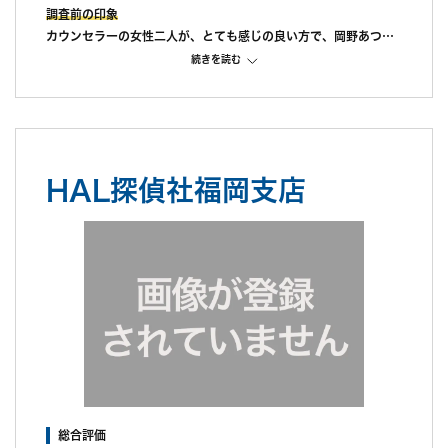
調査前の印象
カウンセラーの女性二人が、とても感じの良い方で、岡野あつこ
さんの離婚カウンセラーの資格をお持でしたので、話がとてもス
続きを読む
ムーズでした。
実際に調査にあたる方も説明に来てくれて、機材を見せてくれた
り、GPSも貸し出してくれました。
調査1日目にて、すぐに女との接触場面を抑えてくれて、調査の
状況を逐一報告してくれて、その先どうするかを聞いて下さいま
HAL探偵社福岡支店
した。
金額は高かったですが、腕は確かです。
弁護士さんも紹介してくれます。
凄く高いですがテレビでも有名な丸山弁護士もお金を出せば紹介
していただけます。
調査中の印象
担当女性スタッフから、電話で逐一報告してもらえるので、とて
も安心です。自分で色々決められるので、お金もちゃんと確認し
てから動いてもらえます。
調査後の印象
丁寧な報告書と、DVDをその場で見せて説明してくれました。
裁判でもとても役に立ったので、本当に依頼して正解でした。
総合評価