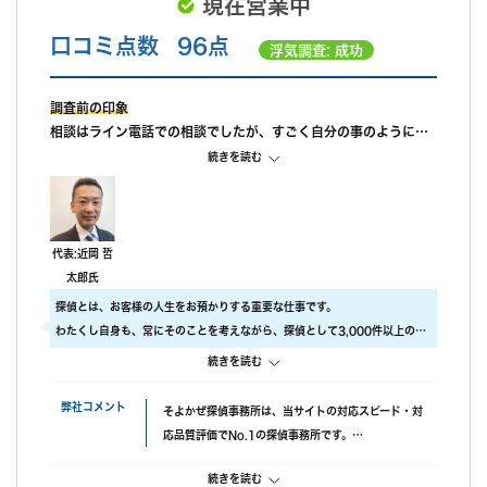
現在営業中
口コミ点数
96点
浮気調査: 成功
調査前の印象
相談はライン電話での相談でしたが、すごく自分の事のように親
身になって相談に乗ってもらえました。 また、私が自己肯定感が
続きを読む
低いこともあり、自分のことを攻めていると、もっと自信を持ち
なさいと励ましてもらってすごく嬉しかったです。
調査中の印象
尾行が旦那の会社スタートの予定でしたが、場所が違っていたよ
代表:近岡 哲
うで、必死に探してくれたと伺っております。こちらの対応につ
太郎氏
いては本当に調査員の方々に感謝しかありません。
探偵とは、お客様の人生をお預かりする重要な仕事です。
調査後の印象
わたくし自身も、常にそのことを考えながら、探偵として3,000件以上の調
報告書はすぐに届けていただけましたが、時間表示が間違ってい
査をおこないました。
続きを読む
ました。(ただ、写真の時間が載っているので大丈夫かと思われま
ですので、当社では調査のクオリティをもっとも大事にしております。
す。)おそらく、早急に届けたいと思ってくれたのかなと思いま
具体的には、
弊社コメント
そよかぜ探偵事務所は、当サイトの対応スピード・対
す。
・ 厳選した優秀な調査スタッフ
応品質評価でNo.1の探偵事務所です。
・ 最高品質の機材
失敗口コミが投稿されていない点も安心材料で、完全
にこだわり、調査の質をあげるため、常に努力しています。
続きを読む
成功報酬プランも選べます。また、みんなの名探偵経