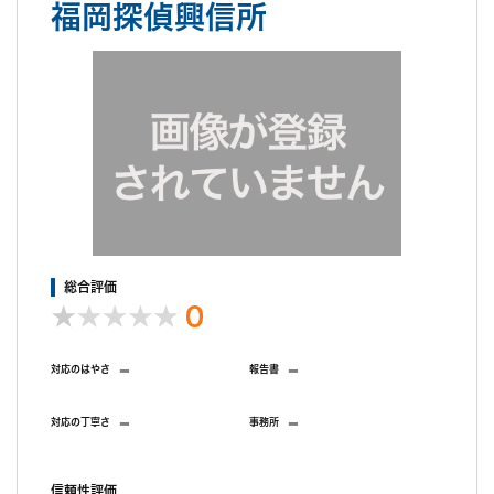
福岡探偵興信所
があり調査の日にちが足りないのでと追加費用を要求されまし
た。 これ以上は出せないと伝え（最初の契約時にも話している）
今回の結果は、何も進捗がないとショートメールで連絡きたのみ
です。
調査後の印象
本当に調査したのか確認したく報告書の依頼をしたところ、追加
料金が発生しますと仰せ。 契約書に口答報告にチェックがあり、
記憶が曖昧ですが別途料金がかかるといわれて 口答にしたかと思
います。結局、短い文面の報告メールのみでした。 数回のメー
ルのやりとりだけで（追加費用請求時は、電話）44万の高額調査
費を払い結局何の情報も得られず、ただただ腹だたしく騙された
感じでいっぱいです。 依頼したことをとても後悔しています。
総合評価
0
-
-
対応のはやさ
報告書
-
-
対応の丁寧さ
事務所
信頼性評価