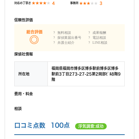
4
3
対応の丁寧さ
事務所
信頼性評価
総合評価
無料相談
成果報酬
探偵業届出番号
電話相談
弁護士紹介
LINE相談
探偵社情報
福岡県福岡市博多区博多駅前博多区博多
所在地
駅前3丁目273-27-25第2岡部ﾋﾞﾙ8階9
階
費用・料金
相談
口コミ点数
100点
浮気調査:成功