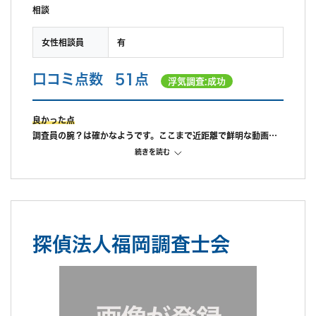
相談
女性相談員
有
口コミ点数
51点
浮気調査:成功
良かった点
調査員の腕？は確かなようです。ここまで近距離で鮮明な動画が
撮れるのがうちの
続きを読む
調査員です、と担当さんがドヤ顔してました。
不満だった点
証拠取れたは取れたが、料金と成果が見合っていない。追加まで
したのに。見積もり時から明らかに高かったが、後で慰謝料の他
に調査費として取り返せばいいと言われ一刻も早く証拠を取りた
探偵法人福岡調査士会
かったため納得してしまった。もっとリサーチしてから契約すれ
ば良かった。どうにか乗せて契約させようという魂胆がチラチラ
見える。追加調査も勧められた。