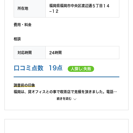
福岡県福岡市中央区渡辺通５丁目１４
所在地
−１２
費用・料金
相談
対応時間
24時間
口コミ点数
19点
人探し:失敗
調査前の印象
福岡は、貸オフィスとの事で喫茶店で見積を頂きました。電話時
は、30万円と言っていたのに実際は、40万円で提示され、30万
続きを読む
円では十分な調査ができないといわれ渋々承諾しました。
調査中の印象
調査中は、ショートメールでのやり取りで2週間経っても何も連
絡がなく不安になり確認をしました。データベースで調べている
ので情報が分かり次第連絡しますと言われました。少しして連絡