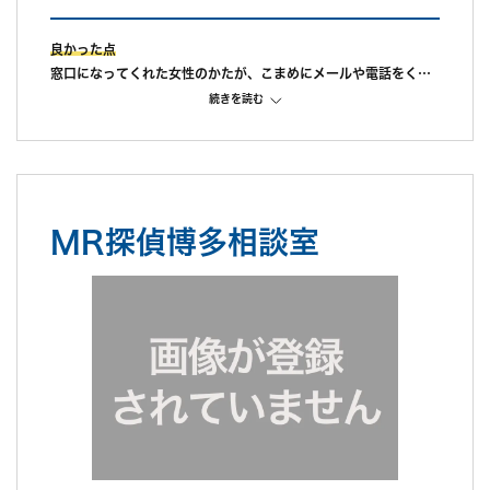
良かった点
窓口になってくれた女性のかたが、こまめにメールや電話をくれ
て、親身になって対応してくれたのが一番良かったです。
続きを読む
また、オフィス内も清潔でやむを得ず子供を連れていきました
が、親切に対応していただきとても安心できました。
不満だった点
見積りよりも金額がかかってしまった為。
また、報告書が手元に届くまでに10日ほどかかり、結果がわかっ
MR探偵博多相談室
ているのに動き出せないというじれったい時間が続いた為、対応
の迅速さはあまり感じられませんでした。