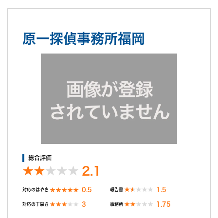
料金は初めに説明された額をそのまま支払ったので、どの程度が
標準なのか不明です。
アフターケアとして弁護士を紹介してもらい、これから相談をす
原一探偵事務所福岡
るところです。
不満だった点
探偵期間終了以降、報告書は10日前後と言われていました。が、
10日を経過しても探偵からは連絡なし。16日後に私が探偵へメ
ールで連絡したところ、すぐに折り返し電話があり、私の希望日
に合わせるのが難しいと言われ、報告が2週間以上先でないと難
しいと言われました。(探偵期間終了から1ヶ月以上先になると。)
私がムッとしたところ、数日後に再度連絡すると。
数日後、再び連絡があり、当初私が希望していた日に私へ報告す
る事が出来ると。
融通がきくなら初めからそうして欲しいです。こっちは何百万も
支払ってるのに、無駄に1ヶ月も待たされるところでした。最後
総合評価
の最後に信用がガタ落ちでした。
2.1
0.5
1.5
対応のはやさ
報告書
3
1.75
対応の丁寧さ
事務所