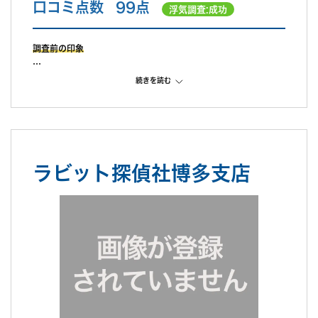
口コミ点数
99点
浮気調査:成功
調査前の印象
調査中の印象
続きを読む
対応は早くLINEで連携出来た。張り込み場所がターゲットの行動
により急に変更となったが近場だったからか対応してくれた。
ターゲットが警戒し遠回りをされた為、少し超過したと報告があ
り、機材費を丸々別途かかった。報告書からターゲットが警戒す
る様子が無かった為、この言い訳については信用出来ないと思っ
ラビット探偵社博多支店
た。
調査後の印象
次回分についても他の人で証拠がなく揉めていて大変な事になっ
てる、貴方もそうなってしまうから再度撮るべきだ、と心理的な
営業をかけてきたのでそこも不信感があった。