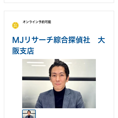
調査中の印象
対応はよかったです。何度か電話に出てくれた事務の女性が、す
ごく感じがよくて、お金のことも心配してくれました
調査後の印象
オンライン予約可能
証拠は、確かなものをとってもらったので満足してます。別居中
の婚姻費用をたくさん取る方法も教えてもらったけど、そこまで
MJリサーチ綜合探偵社 大
しようと思わなかった、お金も大事だけど将来のことを優先した
かったから
阪支店