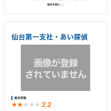
さんの離婚カウンセラーの資格をお持でしたので、話がとてもス
続きを読む
ムーズでした。
実際に調査にあたる方も説明に来てくれて、機材を見せてくれた
り、GPSも貸し出してくれました。
調査1日目にて、すぐに女との接触場面を抑えてくれて、調査の
状況を逐一報告してくれて、その先どうするかを聞いて下さいま
仙台第一支社・あい探偵
した。
金額は高かったですが、腕は確かです。
弁護士さんも紹介してくれます。
凄く高いですがテレビでも有名な丸山弁護士もお金を出せば紹介
していただけます。
調査中の印象
担当女性スタッフから、電話で逐一報告してもらえるので、とて
も安心です。自分で色々決められるので、お金もちゃんと確認し
てから動いてもらえます。
調査後の印象
丁寧な報告書と、DVDをその場で見せて説明してくれました。
裁判でもとても役に立ったので、本当に依頼して正解でした。
総合評価
2.2