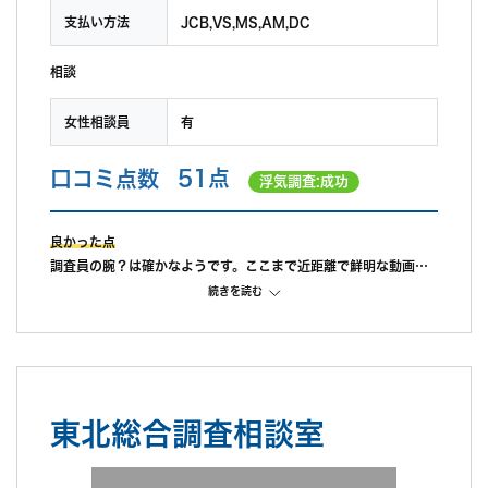
支払い方法
JCB,VS,MS,AM,DC
相談
女性相談員
有
口コミ点数
51点
浮気調査:成功
良かった点
調査員の腕？は確かなようです。ここまで近距離で鮮明な動画が
撮れるのがうちの
続きを読む
調査員です、と担当さんがドヤ顔してました。
不満だった点
証拠取れたは取れたが、料金と成果が見合っていない。追加まで
したのに。見積もり時から明らかに高かったが、後で慰謝料の他
に調査費として取り返せばいいと言われ一刻も早く証拠を取りた
東北総合調査相談室
かったため納得してしまった。もっとリサーチしてから契約すれ
ば良かった。どうにか乗せて契約させようという魂胆がチラチラ
見える。追加調査も勧められた。