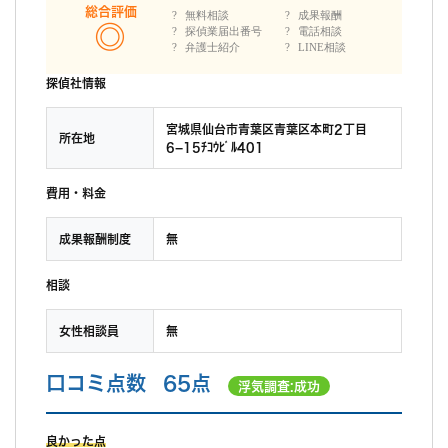
総合評価
無料相談
成果報酬
探偵業届出番号
電話相談
弁護士紹介
LINE相談
探偵社情報
宮城県仙台市青葉区青葉区本町2丁目
所在地
6−15ﾁｺｳﾋﾞﾙ401
費用・料金
成果報酬制度
無
相談
女性相談員
無
口コミ点数
65点
浮気調査:成功
良かった点