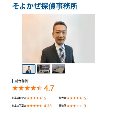
そよかぜ探偵事務所
ご希望の日程を選んで無料相談！
金
土
日
月
火
水
木
金
土
日
月
8/7
8/8
8/9
8/10
8/11
8/12
8/13
8/14
8/15
8/16
8/17
○
○
○
○
○
○
○
○
○
○
○
無料相談/見積もり
総合評価
30秒でご案内できます
4.7
現在営業中
5
5
対応のはやさ
報告書
4.33
3
対応の丁寧さ
事務所