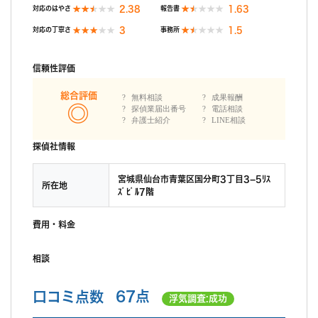
2.38
1.63
対応のはやさ
報告書
3
1.5
対応の丁寧さ
事務所
信頼性評価
総合評価
無料相談
成果報酬
探偵業届出番号
電話相談
弁護士紹介
LINE相談
探偵社情報
宮城県仙台市青葉区国分町3丁目3−5ﾘｽ
所在地
ｽﾞﾋﾞﾙ7階
費用・料金
相談
口コミ点数
67点
浮気調査:成功