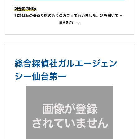
調査前の印象
相談は私の最寄り駅の近くのカフェで行いました。話を聞いてい
ただけましたが他の探偵の見積もとると言ったら早めに調査に入
続きを読む
ったほうが良いと急かされここに決めてしまったことがざんねん
です。
調査中の印象
成功報酬でお願いしたので待つことが大変でした。途中経過を知
りたいと何度言っても教えてもらえず歯がゆい思いをしていまし
総合探偵社ガルエージェン
た。
調査後の印象
シー仙台第一
写真はきれいに取れていました。弁護士による不貞の見解も複数
名もらうことができたので特に問題はなかったように思います。