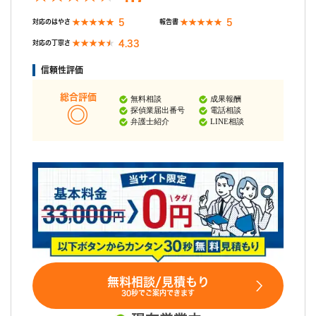
5
5
対応のはやさ
報告書
4.33
対応の丁寧さ
信頼性評価
総合評価
無料相談
成果報酬
探偵業届出番号
電話相談
弁護士紹介
LINE相談
無料相談/見積もり
30秒でご案内できます