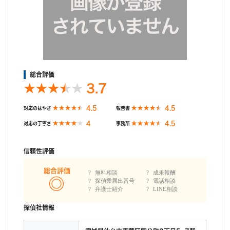
ば最後までスムーズに戦えると思います。
報告書も弁護士用と自分用の2冊用意して頂けました。
総合評価
3.7
4.5
4.5
対応のはやさ
報告書
4
4.5
対応の丁寧さ
事務所
信頼性評価
総合評価
無料相談
成果報酬
探偵業届出番号
電話相談
弁護士紹介
LINE相談
探偵社情報