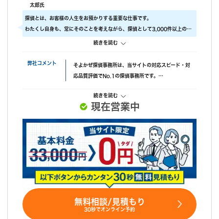
うで、必死に探してくれたと伺っております。こちらの対応につ
太郎氏
いては本当に調査員の方々に感謝しかありません。
探偵とは、お客様の人生をお預かりする重要な仕事です。
調査後の印象
わたくし自身も、常にそのことを考えながら、探偵として3,000件以上の調
報告書はすぐに届けていただけましたが、時間表示が間違ってい
査をおこないました。
続きを読む
ました。(ただ、写真の時間が載っているので大丈夫かと思われま
ですので、当社では調査のクオリティをもっとも大事にしております。
す。)おそらく、早急に届けたいと思ってくれたのかなと思いま
具体的には、
弊社コメント
そよかぜ探偵事務所は、当サイトの対応スピード・対
す。
・ 厳選した優秀な調査スタッフ
応品質評価でNo.1の探偵事務所です。
・ 最高品質の機材
失敗口コミが投稿されていない点も安心材料で、完全
にこだわり、調査の質をあげるため、常に努力しています。
続きを読む
成功報酬プランも選べます。また、みんなの名探偵経
また、お客様ひとりひとりに合った調査プランを立てるには、カウンセラー
現在営業中
由で相談できる限定クーポンもあるため、調査力と相
も必要不可欠です。
談しやすさを重視したい方におすすめです。
当社では、経歴10年以上のベテランカウンセラーが多数在籍しています。
その結果、98% (2023年度) という非常に高い満足度をいただくことができ
ました。
これからも、お客様が「そよかぜ」 のような穏やかな日常をとりもどせるよ
うに、誠実に調査いたします。
そよかぜ探偵事務所に、どうぞお気軽にご相談ください。
無料相談/見積もり
30秒でオンライン予約