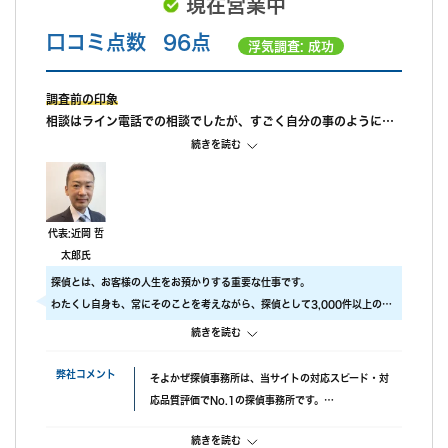
現在営業中
口コミ点数
96点
浮気調査: 成功
調査前の印象
相談はライン電話での相談でしたが、すごく自分の事のように親
身になって相談に乗ってもらえました。 また、私が自己肯定感が
続きを読む
低いこともあり、自分のことを攻めていると、もっと自信を持ち
なさいと励ましてもらってすごく嬉しかったです。
調査中の印象
尾行が旦那の会社スタートの予定でしたが、場所が違っていたよ
代表:近岡 哲
うで、必死に探してくれたと伺っております。こちらの対応につ
太郎氏
いては本当に調査員の方々に感謝しかありません。
探偵とは、お客様の人生をお預かりする重要な仕事です。
調査後の印象
わたくし自身も、常にそのことを考えながら、探偵として3,000件以上の調
報告書はすぐに届けていただけましたが、時間表示が間違ってい
査をおこないました。
続きを読む
ました。(ただ、写真の時間が載っているので大丈夫かと思われま
ですので、当社では調査のクオリティをもっとも大事にしております。
す。)おそらく、早急に届けたいと思ってくれたのかなと思いま
具体的には、
弊社コメント
そよかぜ探偵事務所は、当サイトの対応スピード・対
す。
・ 厳選した優秀な調査スタッフ
応品質評価でNo.1の探偵事務所です。
・ 最高品質の機材
失敗口コミが投稿されていない点も安心材料で、完全
にこだわり、調査の質をあげるため、常に努力しています。
続きを読む
成功報酬プランも選べます。また、みんなの名探偵経