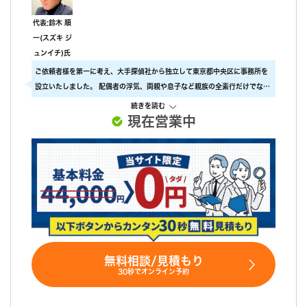
代表:鈴木 順
一(スズキ ジ
ュンイチ)氏
ご依頼者様を第一に考え、大手探偵社から独立して東京都中央区に事務所を
設立いたしました。 配偶者の浮気、両親や息子など親族の全素行だけでな
く、ストーカー行為の証拠、行方不明者の捜索、企業調査まで調査全般を承
続きを読む
ります。 「すべてはお客様のために」ご依頼者様の事を第一に考えて、確実
現在営業中
な証拠と成果を提供します。
無料相談/見積もり
30秒でオンライン予約