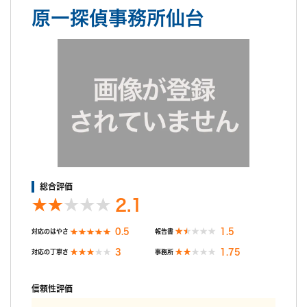
アフターケアとして弁護士を紹介してもらい、これから相談をす
原一探偵事務所仙台
るところです。
不満だった点
探偵期間終了以降、報告書は10日前後と言われていました。が、
10日を経過しても探偵からは連絡なし。16日後に私が探偵へメ
ールで連絡したところ、すぐに折り返し電話があり、私の希望日
に合わせるのが難しいと言われ、報告が2週間以上先でないと難
しいと言われました。(探偵期間終了から1ヶ月以上先になると。)
私がムッとしたところ、数日後に再度連絡すると。
数日後、再び連絡があり、当初私が希望していた日に私へ報告す
る事が出来ると。
融通がきくなら初めからそうして欲しいです。こっちは何百万も
支払ってるのに、無駄に1ヶ月も待たされるところでした。最後
総合評価
の最後に信用がガタ落ちでした。
2.1
0.5
1.5
対応のはやさ
報告書
3
1.75
対応の丁寧さ
事務所
信頼性評価