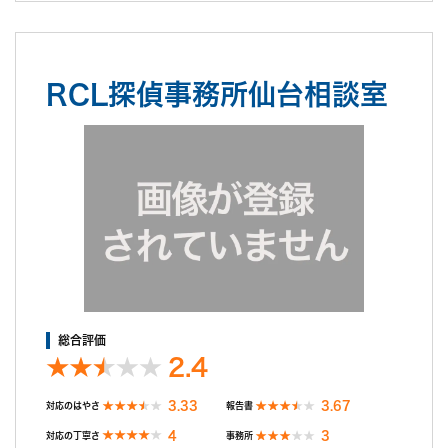
RCL探偵事務所仙台相談室
総合評価
2.4
3.33
3.67
対応のはやさ
報告書
4
3
対応の丁寧さ
事務所