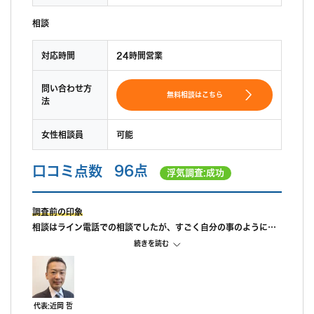
相談
対応時間
24時間営業
問い合わせ方
無料相談はこちら
法
女性相談員
可能
口コミ点数
96点
浮気調査:成功
調査前の印象
相談はライン電話での相談でしたが、すごく自分の事のように親
身になって相談に乗ってもらえました。 また、私が自己肯定感が
続きを読む
低いこともあり、自分のことを攻めていると、もっと自信を持ち
なさいと励ましてもらってすごく嬉しかったです。
調査中の印象
尾行が旦那の会社スタートの予定でしたが、場所が違っていたよ
代表:近岡 哲