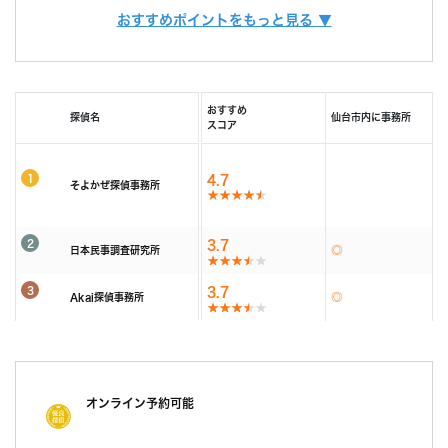
また、お客様ひとりひとりに合った調査プランを立てるには、カウンセラー
おすすめポイントをもっと見る ▼
由で相談できる限定クーポンもあるため、調査力と相
も必要不可欠です。
調査費用
「明朗会計」がモットー。 あとから請求は時間延長
談しやすさを重視したい方におすすめです。
当社では、経歴10年以上のベテランカウンセラーが多数在籍しています。
以外一切なし！
その結果、98% (2023年度) という非常に高い満足度をいただくことができ
依頼者様にあった最適なプランを、オーダーメイドで
ました。
続きを読む
提案します。
おすすめ
探偵名
仙台市内に事務所
これからも、お客様が「そよかぜ」 のような穏やかな日常をとりもどせるよ
スコア
うに、誠実に調査いたします。
調査機材
調査で使用するカメラ数：平均１６台～２２台（他社
そよかぜ探偵事務所に、どうぞお気軽にご相談ください。
平均の約8倍！)
1
4.7
そよかぜ探偵事務所
調査バッテリー総容量 ９００W前後（他社平均の
続きを読む
約6倍！)
毎年最新機材を購入しています。
2
3.7
カウンセリング
日本民事調査研究所
「明朗会計」がモットー。 あとから請求は時間延長
(他社２～３年に１回買い替え)
以外一切なし！
3
3.7
Akai探偵事務所
依頼者様にあった最適なプランを、オーダーメイドで
続きを読む
提案します。
報告書
「明朗会計」がモットー。 あとから請求は時間延長
以外一切なし！
オンライン予約可能
依頼者様にあった最適なプランを、オーダーメイドで
提案します。
続きを読む