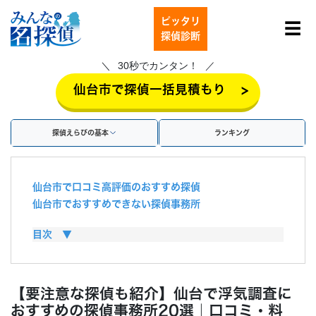
ピッタリ
☰
探偵診断
30秒でカンタン！
>
仙台市で探偵一括見積もり
探偵えらびの基本
ランキング
仙台市で口コミ高評価のおすすめ探偵
仙台市でおすすめできない探偵事務所
仙台市の探偵の料金・費用相場
目次 ▼
探偵費用は慰謝料で払える？
探偵に浮気調査を依頼するメリット
探偵に浮気調査を依頼するデメリット
【要注意な探偵も紹介】仙台で浮気調査に
仙台市で浮気調査を行う方法
おすすめの探偵事務所20選｜口コミ・料