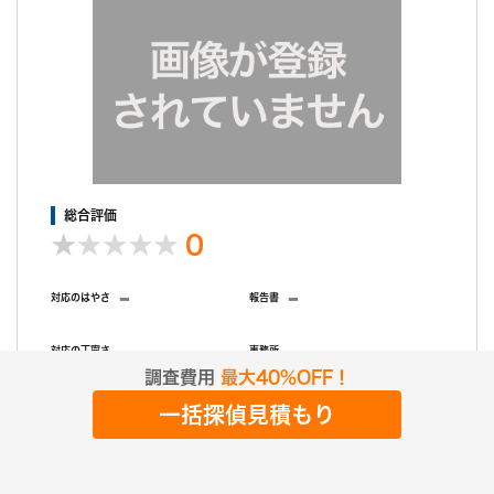
総合評価
0
-
-
対応のはやさ
報告書
-
-
対応の丁寧さ
事務所
調査費用
最大40%OFF！
一括探偵見積もり
信頼性評価
総合評価
無料相談
成果報酬
探偵業届出番号
電話相談