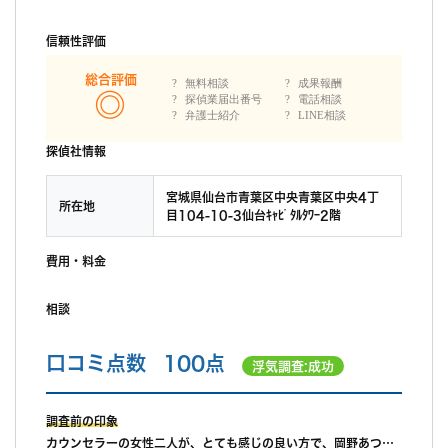
信頼性評価
総合評価
無料相談
成果報酬
探偵業届出番号
電話相談
弁護士紹介
LINE相談
探偵社情報
宮城県仙台市青葉区中央青葉区中央4丁
所在地
目104-10-3仙台ｷｬﾋﾟﾀﾙﾀﾜｰ2階
費用・料金
相談
口コミ点数
100点
浮気調査:成功
調査前の印象
カウンセラーの女性二人が、とても感じの良い方で、岡野あつこ