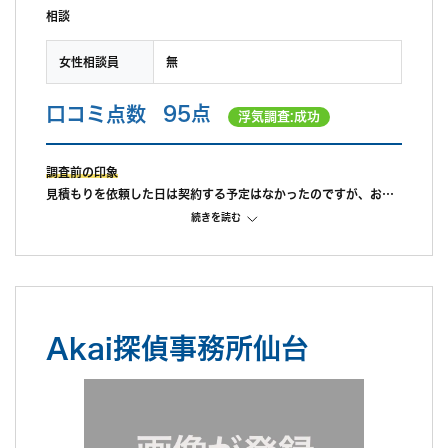
相談
女性相談員
無
口コミ点数
95点
浮気調査:成功
調査前の印象
見積もりを依頼した日は契約する予定はなかったのですが、お話
しやすい雰囲気だったのと、見積書が明瞭だったので契約するこ
続きを読む
とにしました。
調査中の印象
調査中は主にLINEでやりとりしてましたが、突然の事態にも柔軟
に対応して下さり調査してくれました。
調査のこと以外で、何気なく交した世間話が楽しかったのが個人
Akai探偵事務所仙台
的には精神的に支えられたので良かったです。
調査後の印象
依頼終了後は頼もしい弁護士さんまでご紹介いただき大変助かり
ました。
弁護士を探すツテがない方は日本民事調査研究所さんに依頼すれ