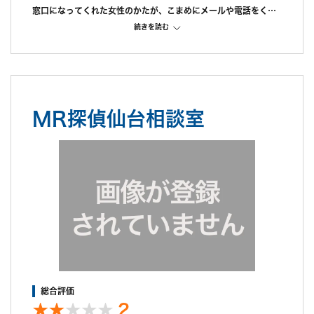
窓口になってくれた女性のかたが、こまめにメールや電話をくれ
て、親身になって対応してくれたのが一番良かったです。
続きを読む
また、オフィス内も清潔でやむを得ず子供を連れていきました
が、親切に対応していただきとても安心できました。
不満だった点
見積りよりも金額がかかってしまった為。
また、報告書が手元に届くまでに10日ほどかかり、結果がわかっ
MR探偵仙台相談室
ているのに動き出せないというじれったい時間が続いた為、対応
の迅速さはあまり感じられませんでした。
総合評価
2