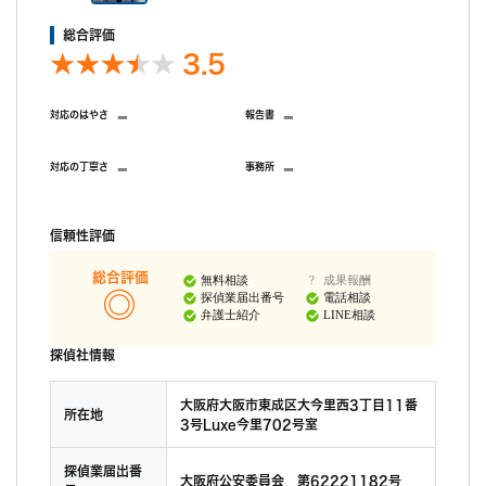
総合評価
3.5
-
-
対応のはやさ
報告書
-
-
対応の丁寧さ
事務所
信頼性評価
総合評価
無料相談
成果報酬
探偵業届出番号
電話相談
弁護士紹介
LINE相談
探偵社情報
大阪府大阪市東成区大今里西3丁目11番
所在地
3号Luxe今里702号室
探偵業届出番
大阪府公安委員会 第62221182号