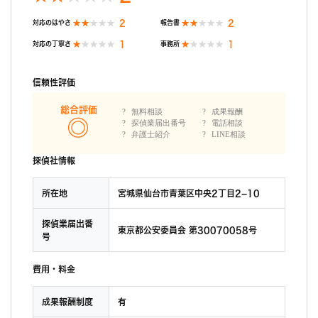
2
2
対応のはやさ
報告書
1
1
対応の丁寧さ
事務所
信頼性評価
総合評価
無料相談
成果報酬
探偵業届出番号
電話相談
弁護士紹介
LINE相談
探偵社情報
所在地
宮城県仙台市青葉区中央2丁目2−10
探偵業届出番
東京都公安委員会 第30070058号
号
費用・料金
成果報酬制度
有