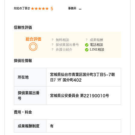
-
5
対応の丁寧さ
事務所
信頼性評価
総合評価
無料相談
成果報酬
探偵業届出番号
電話相談
弁護士紹介
LINE相談
探偵社情報
宮城県仙台市青葉区国分町3丁目5−7朝
所在地
日ﾌﾟﾗｻﾞ国分町402
探偵業届出番
宮城県公安委員会 第22190010号
号
費用・料金
成果報酬制度
有