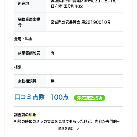
宮城県仙台市青葉区国分町3丁目5−7朝
所在地
日ﾌﾟﾗｻﾞ国分町402
探偵業届出番
宮城県公安委員会 第22190010号
号
費用・料金
成果報酬制度
有
相談
女性相談員
無
口コミ点数
100点
浮気調査:成功
調査前の印象
相談の時にカメラの実演を見せてもらったけど、内容が専門的す
ぎてよくわからなかった。担当の人は穏やかな人、でも、教えて
続きを読む
もらったことが的確で頼りになりました