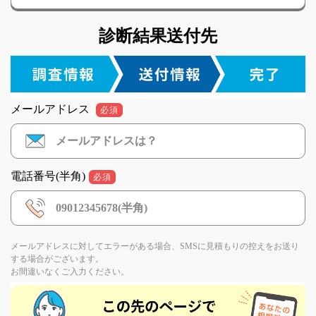
診断結果送付先
メールアドレス
必須
電話番号(半角)
必須
メールアドレスに対してエラーがある場合、SMSに見積もりの控えをお送り
する場合がございます。
お間違いなくご入力ください。
If
you