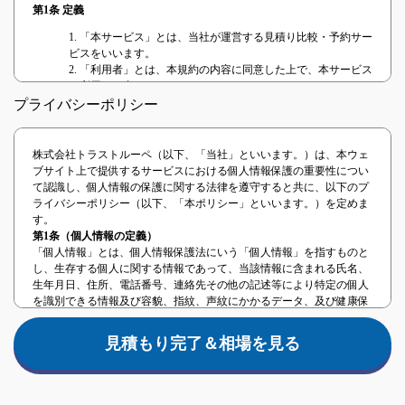
第1条 定義
1. 「本サービス」とは、当社が運営する見積り比較・予約サー
ビスをいいます。
2. 「利用者」とは、本規約の内容に同意した上で、本サービス
を利用する者をいいます。
3. 「提携事業者」とは、本サービスを提供するに当たり、当社
プライバシーポリシー
と提携した事業者または当社と業務委託関係のある事業者をい
います。
4. 「本契約」とは、本サービスの利用に関する契約をいいま
株式会社トラストルーペ（以下、「当社」といいます。）は、本ウェ
す。
ブサイト上で提供するサービスにおける個人情報保護の重要性につい
て認識し、個人情報の保護に関する法律を遵守すると共に、以下のプ
第2条 本規約の範囲、適用
ライバシーポリシー（以下、「本ポリシー」といいます。）を定めま
本規約は、利用者と当社との間における本サービスの利用について生
す。
じる全ての法律関係に適用されます。 当社は、本規約に同意すること
第1条（個人情報の定義）
を条件として、利用者に対し、本サービスの利用を許諾し、利用者と
「個人情報」とは、個人情報保護法にいう「個人情報」を指すものと
当社との間における本契約が成立するものとします。
し、生存する個人に関する情報であって、当該情報に含まれる氏名、
第3条 本規約等の変更
生年月日、住所、電話番号、連絡先その他の記述等により特定の個人
を識別できる情報及び容貌、指紋、声紋にかかるデータ、及び健康保
1. 当社は、次の各号のいずれかに該当する場合、利用者の承諾
険証の保険者番号などの当該情報単体から特定の個人を識別できる情
を得ることなく、本規約の内容の変更（追加を含む。）ができ
報（個人識別情報）を指します。
るものとします。
見積もり完了＆相場を見る
第2条（事業者情報）
(1) 本規約の変更が、利用者の一般の利益に適合するとき。
法人名：株式会社トラストルーペ
(2) 本規約の変更が、本契約の目的に反せず、かつ、変更の必
住所：東京都中央区日本橋兜町17-2第六葉山ビル4階
要性、変更後の内容の相当性、変更の内容その他の変更に係る
第3条（個人情報の取得方法）
事情に照らして合理的なものであるとき。