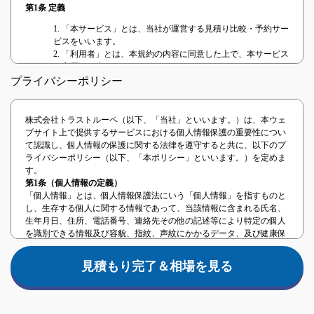
第1条 定義
1. 「本サービス」とは、当社が運営する見積り比較・予約サー
ビスをいいます。
2. 「利用者」とは、本規約の内容に同意した上で、本サービス
を利用する者をいいます。
3. 「提携事業者」とは、本サービスを提供するに当たり、当社
プライバシーポリシー
と提携した事業者または当社と業務委託関係のある事業者をい
います。
4. 「本契約」とは、本サービスの利用に関する契約をいいま
株式会社トラストルーペ（以下、「当社」といいます。）は、本ウェ
す。
ブサイト上で提供するサービスにおける個人情報保護の重要性につい
て認識し、個人情報の保護に関する法律を遵守すると共に、以下のプ
第2条 本規約の範囲、適用
ライバシーポリシー（以下、「本ポリシー」といいます。）を定めま
本規約は、利用者と当社との間における本サービスの利用について生
す。
じる全ての法律関係に適用されます。 当社は、本規約に同意すること
第1条（個人情報の定義）
を条件として、利用者に対し、本サービスの利用を許諾し、利用者と
「個人情報」とは、個人情報保護法にいう「個人情報」を指すものと
当社との間における本契約が成立するものとします。
し、生存する個人に関する情報であって、当該情報に含まれる氏名、
第3条 本規約等の変更
生年月日、住所、電話番号、連絡先その他の記述等により特定の個人
を識別できる情報及び容貌、指紋、声紋にかかるデータ、及び健康保
1. 当社は、次の各号のいずれかに該当する場合、利用者の承諾
険証の保険者番号などの当該情報単体から特定の個人を識別できる情
を得ることなく、本規約の内容の変更（追加を含む。）ができ
報（個人識別情報）を指します。
るものとします。
見積もり完了＆相場を見る
第2条（事業者情報）
(1) 本規約の変更が、利用者の一般の利益に適合するとき。
法人名：株式会社トラストルーペ
(2) 本規約の変更が、本契約の目的に反せず、かつ、変更の必
住所：東京都中央区日本橋兜町17-2第六葉山ビル4階
要性、変更後の内容の相当性、変更の内容その他の変更に係る
第3条（個人情報の取得方法）
事情に照らして合理的なものであるとき。