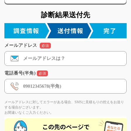
診断結果送付先
メールアドレス
必須
電話番号(半角)
必須
メールアドレスに対してエラーがある場合、SMSに見積もりの控えをお送り
する場合がございます。
お間違いなくご入力ください。
If
you