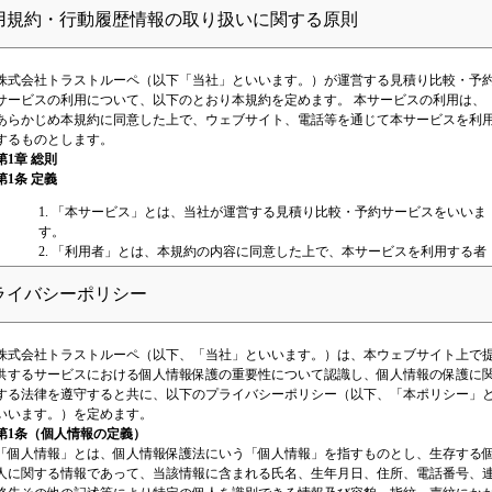
用規約・行動履歴情報の取り扱いに関する原則
株式会社トラストルーペ（以下「当社」といいます。）が運営する見積り比較・予
サービスの利用について、以下のとおり本規約を定めます。 本サービスの利用は、
あらかじめ本規約に同意した上で、ウェブサイト、電話等を通じて本サービスを利
するものとします。
第1章 総則
第1条 定義
1. 「本サービス」とは、当社が運営する見積り比較・予約サービスをいいま
す。
2. 「利用者」とは、本規約の内容に同意した上で、本サービスを利用する者
をいいます。
3. 「提携事業者」とは、本サービスを提供するに当たり、当社と提携した事
ライバシーポリシー
業者または当社と業務委託関係のある事業者をいいます。
4. 「本契約」とは、本サービスの利用に関する契約をいいます。
株式会社トラストルーペ（以下、「当社」といいます。）は、本ウェブサイト上で
第2条 本規約の範囲、適用
供するサービスにおける個人情報保護の重要性について認識し、個人情報の保護に
本規約は、利用者と当社との間における本サービスの利用について生じる全ての法
する法律を遵守すると共に、以下のプライバシーポリシー（以下、「本ポリシー」
関係に適用されます。 当社は、本規約に同意することを条件として、利用者に対
いいます。）を定めます。
し、本サービスの利用を許諾し、利用者と当社との間における本契約が成立するも
第1条（個人情報の定義）
とします。
「個人情報」とは、個人情報保護法にいう「個人情報」を指すものとし、生存する
第3条 本規約等の変更
人に関する情報であって、当該情報に含まれる氏名、生年月日、住所、電話番号、