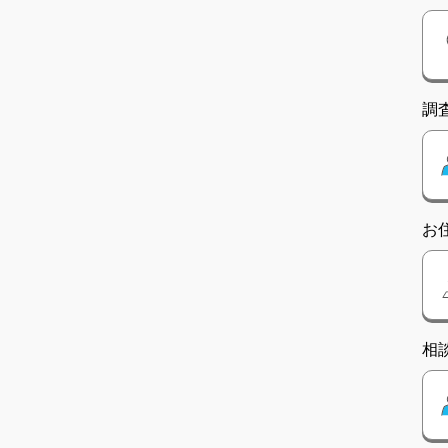
調
お
相