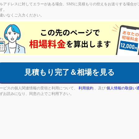
ルアドレスに対してエラーがある場合、SMSに見積もりの控えをお送りする場合が
す。
違いなくご入力ください。
an,
ore
見積もり完了＆相場を見る
d
ービスの個人関連情報の受領と利用について、
利用規約
、及び
個人情報の取扱い
ずお読みになり、同意の上でご利用下さい。