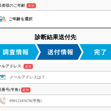
談者様のご年齢
必須
診断結果送付先
ールアドレス
必須
話番号(半角)
必須