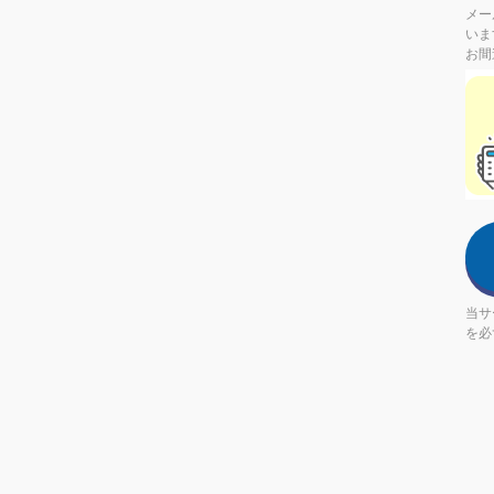
メー
いま
お間
If
you
are
a
hum
ign
this
fiel
当サ
を必