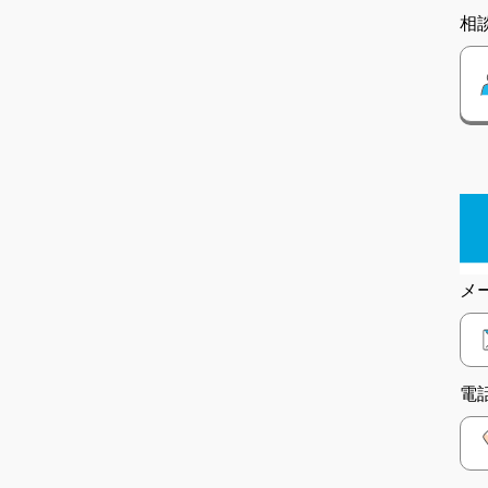
相
メ
電