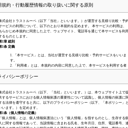
用規約・行動履歴情報の取り扱いに関する原則
株式会社トラストルーペ（以下「当社」といいます。）が運営する見積り比較・予
サービスの利用について、以下のとおり本規約を定めます。 本サービスの利用は、
あらかじめ本規約に同意した上で、ウェブサイト、電話等を通じて本サービスを利
するものとします。
第1章 総則
第1条 定義
1. 「本サービス」とは、当社が運営する見積り比較・予約サービスをいいま
す。
2. 「利用者」とは、本規約の内容に同意した上で、本サービスを利用する者
をいいます。
3. 「提携事業者」とは、本サービスを提供するに当たり、当社と提携した事
ライバシーポリシー
業者または当社と業務委託関係のある事業者をいいます。
4. 「本契約」とは、本サービスの利用に関する契約をいいます。
株式会社トラストルーペ（以下、「当社」といいます。）は、本ウェブサイト上で
第2条 本規約の範囲、適用
供するサービスにおける個人情報保護の重要性について認識し、個人情報の保護に
本規約は、利用者と当社との間における本サービスの利用について生じる全ての法
する法律を遵守すると共に、以下のプライバシーポリシー（以下、「本ポリシー」
関係に適用されます。 当社は、本規約に同意することを条件として、利用者に対
いいます。）を定めます。
し、本サービスの利用を許諾し、利用者と当社との間における本契約が成立するも
第1条（個人情報の定義）
とします。
「個人情報」とは、個人情報保護法にいう「個人情報」を指すものとし、生存する
第3条 本規約等の変更
人に関する情報であって、当該情報に含まれる氏名、生年月日、住所、電話番号、