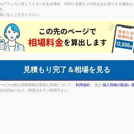
ルアドレスに対してエラーがある場合、SMSに見積もりの控えをお送りする場合が
す。
違いなくご入力ください。
an,
ore
見積もり完了＆相場を見る
d
ービスの個人関連情報の受領と利用について、
利用規約
、及び
個人情報の取扱い
ずお読みになり、同意の上でご利用下さい。