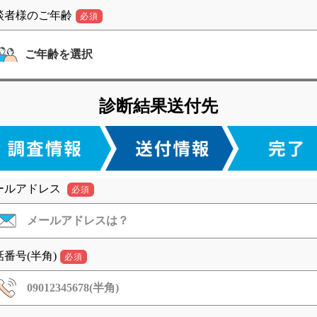
談者様のご年齢
必須
診断結果送付先
ールアドレス
必須
話番号(半角)
必須