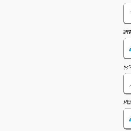
調
お
相