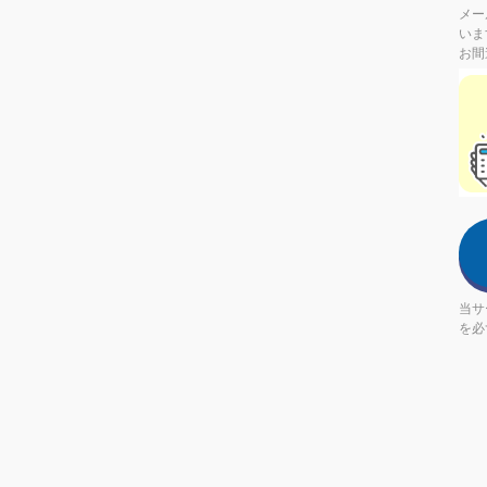
メー
いま
お間
If
you
are
a
hum
ign
this
fiel
当サ
を必