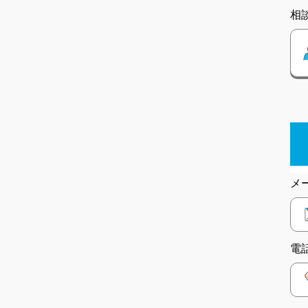
相
メ
電