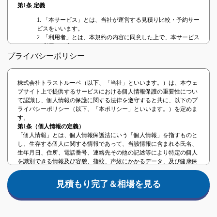
第1条 定義
1. 「本サービス」とは、当社が運営する見積り比較・予約サー
ビスをいいます。
2. 「利用者」とは、本規約の内容に同意した上で、本サービス
を利用する者をいいます。
3. 「提携事業者」とは、本サービスを提供するに当たり、当社
プライバシーポリシー
と提携した事業者または当社と業務委託関係のある事業者をい
います。
4. 「本契約」とは、本サービスの利用に関する契約をいいま
株式会社トラストルーペ（以下、「当社」といいます。）は、本ウェ
す。
ブサイト上で提供するサービスにおける個人情報保護の重要性につい
て認識し、個人情報の保護に関する法律を遵守すると共に、以下のプ
第2条 本規約の範囲、適用
ライバシーポリシー（以下、「本ポリシー」といいます。）を定めま
本規約は、利用者と当社との間における本サービスの利用について生
す。
じる全ての法律関係に適用されます。 当社は、本規約に同意すること
第1条（個人情報の定義）
を条件として、利用者に対し、本サービスの利用を許諾し、利用者と
「個人情報」とは、個人情報保護法にいう「個人情報」を指すものと
当社との間における本契約が成立するものとします。
し、生存する個人に関する情報であって、当該情報に含まれる氏名、
第3条 本規約等の変更
生年月日、住所、電話番号、連絡先その他の記述等により特定の個人
を識別できる情報及び容貌、指紋、声紋にかかるデータ、及び健康保
1. 当社は、次の各号のいずれかに該当する場合、利用者の承諾
険証の保険者番号などの当該情報単体から特定の個人を識別できる情
を得ることなく、本規約の内容の変更（追加を含む。）ができ
報（個人識別情報）を指します。
るものとします。
見積もり完了＆相場を見る
第2条（事業者情報）
(1) 本規約の変更が、利用者の一般の利益に適合するとき。
法人名：株式会社トラストルーペ
(2) 本規約の変更が、本契約の目的に反せず、かつ、変更の必
住所：東京都中央区日本橋兜町17-2第六葉山ビル4階
要性、変更後の内容の相当性、変更の内容その他の変更に係る
第3条（個人情報の取得方法）
事情に照らして合理的なものであるとき。