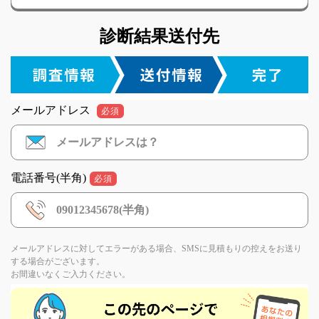
診断結果送付先
メールアドレス
必須
電話番号(半角)
必須
メールアドレスに対してエラーがある場合、SMSに見積もりの控えをお送り
する場合がございます。
お間違いなくご入力ください。
If
you