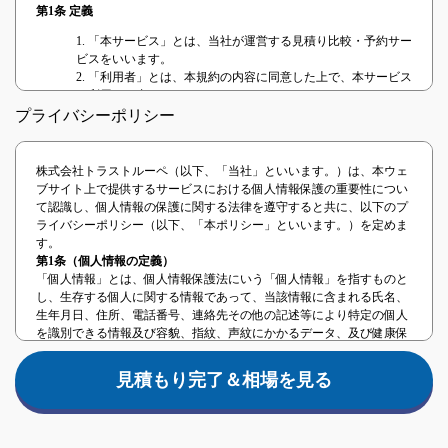
第1条 定義
1. 「本サービス」とは、当社が運営する見積り比較・予約サー
ビスをいいます。
2. 「利用者」とは、本規約の内容に同意した上で、本サービス
を利用する者をいいます。
3. 「提携事業者」とは、本サービスを提供するに当たり、当社
プライバシーポリシー
と提携した事業者または当社と業務委託関係のある事業者をい
います。
4. 「本契約」とは、本サービスの利用に関する契約をいいま
株式会社トラストルーペ（以下、「当社」といいます。）は、本ウェ
す。
ブサイト上で提供するサービスにおける個人情報保護の重要性につい
て認識し、個人情報の保護に関する法律を遵守すると共に、以下のプ
第2条 本規約の範囲、適用
ライバシーポリシー（以下、「本ポリシー」といいます。）を定めま
本規約は、利用者と当社との間における本サービスの利用について生
す。
じる全ての法律関係に適用されます。 当社は、本規約に同意すること
第1条（個人情報の定義）
を条件として、利用者に対し、本サービスの利用を許諾し、利用者と
「個人情報」とは、個人情報保護法にいう「個人情報」を指すものと
当社との間における本契約が成立するものとします。
し、生存する個人に関する情報であって、当該情報に含まれる氏名、
第3条 本規約等の変更
生年月日、住所、電話番号、連絡先その他の記述等により特定の個人
を識別できる情報及び容貌、指紋、声紋にかかるデータ、及び健康保
1. 当社は、次の各号のいずれかに該当する場合、利用者の承諾
険証の保険者番号などの当該情報単体から特定の個人を識別できる情
を得ることなく、本規約の内容の変更（追加を含む。）ができ
報（個人識別情報）を指します。
るものとします。
見積もり完了＆相場を見る
第2条（事業者情報）
(1) 本規約の変更が、利用者の一般の利益に適合するとき。
法人名：株式会社トラストルーペ
(2) 本規約の変更が、本契約の目的に反せず、かつ、変更の必
住所：東京都中央区日本橋兜町17-2第六葉山ビル4階
要性、変更後の内容の相当性、変更の内容その他の変更に係る
第3条（個人情報の取得方法）
事情に照らして合理的なものであるとき。