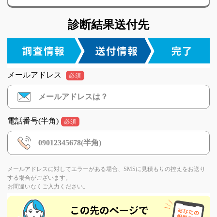
診断結果送付先
メールアドレス
必須
電話番号(半角)
必須
メールアドレスに対してエラーがある場合、SMSに見積もりの控えをお送り
する場合がございます。
お間違いなくご入力ください。
If
you