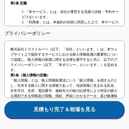
第1条 定義
1. 「本サービス」とは、当社が運営する見積り比較・予約サー
ビスをいいます。
2. 「利用者」とは、本規約の内容に同意した上で、本サービス
を利用する者をいいます。
3. 「提携事業者」とは、本サービスを提供するに当たり、当社
プライバシーポリシー
と提携した事業者または当社と業務委託関係のある事業者をい
います。
4. 「本契約」とは、本サービスの利用に関する契約をいいま
株式会社トラストルーペ（以下、「当社」といいます。）は、本ウェ
す。
ブサイト上で提供するサービスにおける個人情報保護の重要性につい
て認識し、個人情報の保護に関する法律を遵守すると共に、以下のプ
第2条 本規約の範囲、適用
ライバシーポリシー（以下、「本ポリシー」といいます。）を定めま
本規約は、利用者と当社との間における本サービスの利用について生
す。
じる全ての法律関係に適用されます。 当社は、本規約に同意すること
第1条（個人情報の定義）
を条件として、利用者に対し、本サービスの利用を許諾し、利用者と
「個人情報」とは、個人情報保護法にいう「個人情報」を指すものと
当社との間における本契約が成立するものとします。
し、生存する個人に関する情報であって、当該情報に含まれる氏名、
第3条 本規約等の変更
生年月日、住所、電話番号、連絡先その他の記述等により特定の個人
を識別できる情報及び容貌、指紋、声紋にかかるデータ、及び健康保
1. 当社は、次の各号のいずれかに該当する場合、利用者の承諾
険証の保険者番号などの当該情報単体から特定の個人を識別できる情
を得ることなく、本規約の内容の変更（追加を含む。）ができ
報（個人識別情報）を指します。
るものとします。
見積もり完了＆相場を見る
第2条（事業者情報）
(1) 本規約の変更が、利用者の一般の利益に適合するとき。
法人名：株式会社トラストルーペ
(2) 本規約の変更が、本契約の目的に反せず、かつ、変更の必
住所：東京都中央区日本橋兜町17-2第六葉山ビル4階
要性、変更後の内容の相当性、変更の内容その他の変更に係る
第3条（個人情報の取得方法）
事情に照らして合理的なものであるとき。