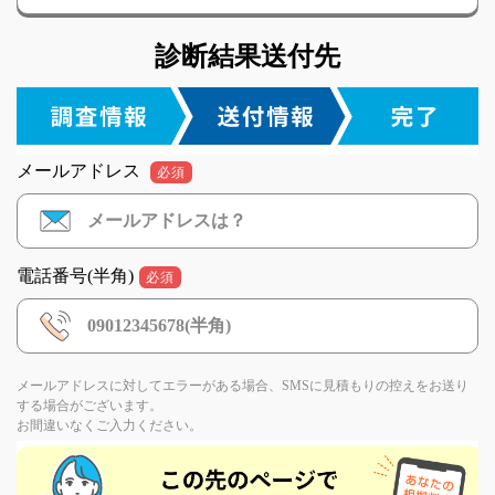
診断結果送付先
メールアドレス
必須
電話番号(半角)
必須
メールアドレスに対してエラーがある場合、SMSに見積もりの控えをお送り
する場合がございます。
お間違いなくご入力ください。
If
you